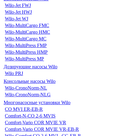
Wilo-Jet FWJ
Wilo-Jet HWJ
Wilo-Jet WJ
Wilo-MultiCargo FMC
Wilo-MultiCargo HMC
Wilo-MultiCargo MC
Wilo-MultiPress FMP
Wilo-MultiPress HMP
Wilo-MultiPress MP
Дозирующие насосы Wilo
Wilo PRJ
Консольные насосы Wilo
Wilo-CronoNorm-NL
Wilo-CronoNorm-NLG
Многонасосные установки Wilo
CO MVI ER-EB-R
Comfort-N-CO 2-6 MVIS
Comfort-Vario COR MVIE VR
Comfort-Vario COR MVIE VR-EB-R
Wilo-Comfort CO 2-6 MVI...CC-EB-R