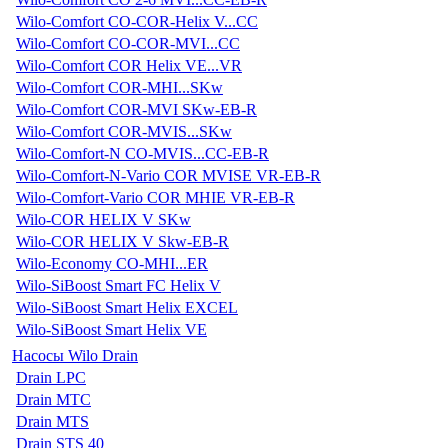
Wilo-Comfort CO-COR-Helix V...CC
Wilo-Comfort CO-COR-MVI...CC
Wilo-Comfort COR Helix VE...VR
Wilo-Comfort COR-MHI...SKw
Wilo-Comfort COR-MVI SKw-EB-R
Wilo-Comfort COR-MVIS...SKw
Wilo-Comfort-N CO-MVIS...CC-EB-R
Wilo-Comfort-N-Vario COR MVISE VR-EB-R
Wilo-Comfort-Vario COR MHIE VR-EB-R
Wilo-COR HELIX V SKw
Wilo-COR HELIX V Skw-EB-R
Wilo-Economy CO-MHI...ER
Wilo-SiBoost Smart FC Helix V
Wilo-SiBoost Smart Helix EXCEL
Wilo-SiBoost Smart Helix VE
Насосы Wilo Drain
Drain LPC
Drain MTC
Drain MTS
Drain STS 40