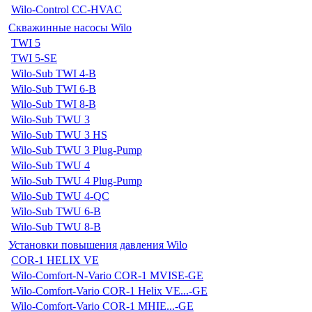
Wilo-Control CC-HVAC
Скважинные насосы Wilo
TWI 5
TWI 5-SE
Wilo-Sub TWI 4-B
Wilo-Sub TWI 6-B
Wilo-Sub TWI 8-B
Wilo-Sub TWU 3
Wilo-Sub TWU 3 HS
Wilo-Sub TWU 3 Plug-Pump
Wilo-Sub TWU 4
Wilo-Sub TWU 4 Plug-Pump
Wilo-Sub TWU 4-QC
Wilo-Sub TWU 6-B
Wilo-Sub TWU 8-B
Установки повышения давления Wilo
COR-1 HELIX VE
Wilo-Comfort-N-Vario COR-1 MVISE-GE
Wilo-Comfort-Vario COR-1 Helix VE...-GE
Wilo-Comfort-Vario COR-1 MHIE...-GE