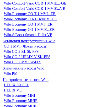
Wilo-Comfort-Vario COR-1 MVIE...-GE
Wilo-Comfort-Vario COR-1 MVIE...VR
Wilo-Economy CO T-1 MVI...ER
Wilo-Economy CO-1 Helix V...CE
Wilo-Economy CO-1 MVI...ER
Wilo-Economy CO-1 MVIS...ER
Wilo-SiBoost Smart 1 Helix VE
Установки пожаротушения Wilo
CO 1 MVI (Жокей насосы)
Wilo CO 2 BL Sk-FFS
Wilo CO 2 HELIX V SK-FFS
Wilo CO 2 MVI Sk-FFS
Химические насосы Wilo
Wilo PM
Центробежные насосы Wilo
HELIX EXCEL
HELIX VE
Wilo-Economy MHI
Wilo-Economy MHIE
Wilo-Economy MHIL