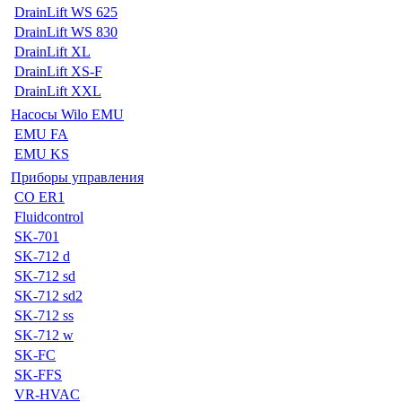
DrainLift WS 625
DrainLift WS 830
DrainLift XL
DrainLift XS-F
DrainLift XXL
Насосы Wilo EMU
EMU FA
EMU KS
Приборы управления
CO ER1
Fluidcontrol
SK-701
SK-712 d
SK-712 sd
SK-712 sd2
SK-712 ss
SK-712 w
SK-FC
SK-FFS
VR-HVAC