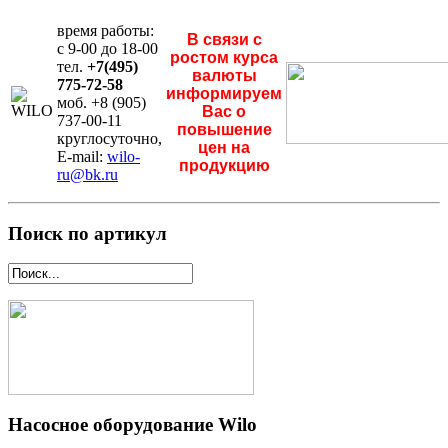
время работы:
В связи с
с 9-00 до 18-00
ростом курса
тел.
+7(495)
валюты
775-72-58
информируем
моб. +8 (905)
Вас о
737-00-11
повышение
круглосуточно,
цен на
E-mail:
wilo-
продукцию
ru@bk.ru
Поиск по артикул
Насосное оборудование Wilo