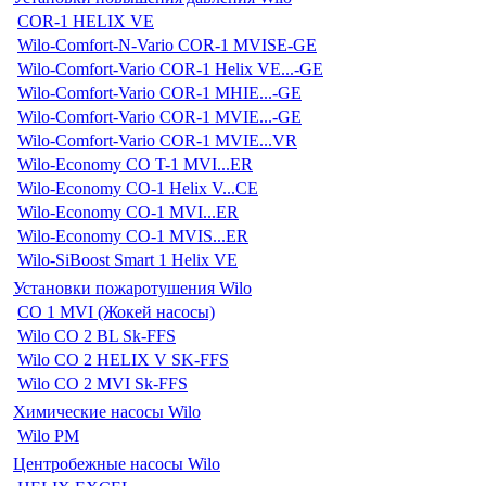
COR-1 HELIX VE
Wilo-Comfort-N-Vario COR-1 MVISE-GE
Wilo-Comfort-Vario COR-1 Helix VE...-GE
Wilo-Comfort-Vario COR-1 MHIE...-GE
Wilo-Comfort-Vario COR-1 MVIE...-GE
Wilo-Comfort-Vario COR-1 MVIE...VR
Wilo-Economy CO T-1 MVI...ER
Wilo-Economy CO-1 Helix V...CE
Wilo-Economy CO-1 MVI...ER
Wilo-Economy CO-1 MVIS...ER
Wilo-SiBoost Smart 1 Helix VE
Установки пожаротушения Wilo
CO 1 MVI (Жокей насосы)
Wilo CO 2 BL Sk-FFS
Wilo CO 2 HELIX V SK-FFS
Wilo CO 2 MVI Sk-FFS
Химические насосы Wilo
Wilo PM
Центробежные насосы Wilo