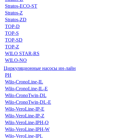
Stratos-ECO-ST
Stratos-Z
Stratos-ZD
TOP-D
TOP-S
TOP-SD
TOP-Z
WILO STAR-RS
WILO-NO
Циркуляционные насосы ин-лайн
PH
Wilo-CronoLine-IL
Wilo-CronoLine-IL-E
Wilo-CronoTwin-DL
Wilo-CronoTwin-DL-E
Wilo-VeroLine-IP-E
Wilo-VeroLine-IP-Z
Wilo-VeroLine-IPH-O
Wilo-VeroLine-IPH-W
Wilo-VeroLine-IPL