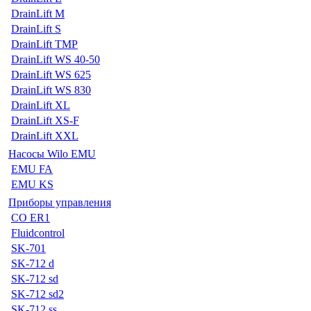
DrainLift M
DrainLift S
DrainLift TMP
DrainLift WS 40-50
DrainLift WS 625
DrainLift WS 830
DrainLift XL
DrainLift XS-F
DrainLift XXL
Насосы Wilo EMU
EMU FA
EMU KS
Приборы управления
CO ER1
Fluidcontrol
SK-701
SK-712 d
SK-712 sd
SK-712 sd2
SK-712 ss