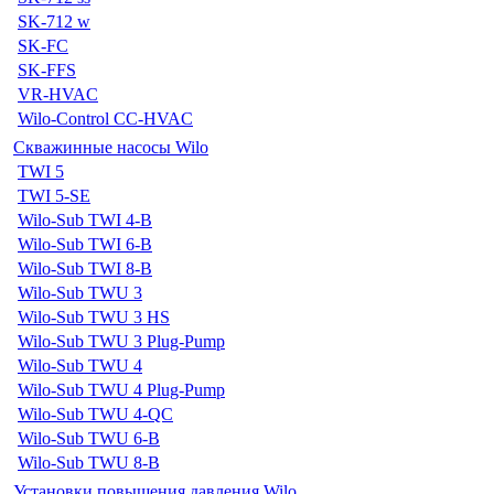
SK-712 w
SK-FC
SK-FFS
VR-HVAC
Wilo-Control CC-HVAC
Скважинные насосы Wilo
TWI 5
TWI 5-SE
Wilo-Sub TWI 4-B
Wilo-Sub TWI 6-B
Wilo-Sub TWI 8-B
Wilo-Sub TWU 3
Wilo-Sub TWU 3 HS
Wilo-Sub TWU 3 Plug-Pump
Wilo-Sub TWU 4
Wilo-Sub TWU 4 Plug-Pump
Wilo-Sub TWU 4-QC
Wilo-Sub TWU 6-B
Wilo-Sub TWU 8-B
Установки повышения давления Wilo