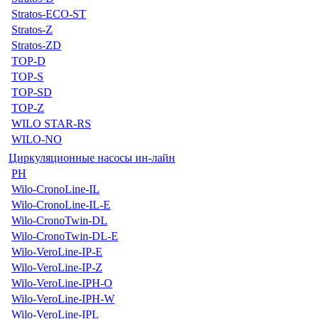
Stratos-ECO-ST
Stratos-Z
Stratos-ZD
TOP-D
TOP-S
TOP-SD
TOP-Z
WILO STAR-RS
WILO-NO
Циркуляционные насосы ин-лайн
PH
Wilo-CronoLine-IL
Wilo-CronoLine-IL-E
Wilo-CronoTwin-DL
Wilo-CronoTwin-DL-E
Wilo-VeroLine-IP-E
Wilo-VeroLine-IP-Z
Wilo-VeroLine-IPH-O
Wilo-VeroLine-IPH-W
Wilo-VeroLine-IPL