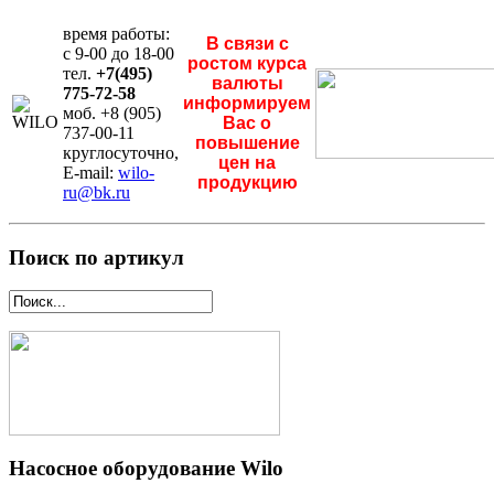
время работы:
В связи с
с 9-00 до 18-00
ростом курса
тел.
+7(495)
валюты
775-72-58
информируем
моб. +8 (905)
Вас о
737-00-11
повышение
круглосуточно,
цен на
E-mail:
wilo-
продукцию
ru@bk.ru
Поиск по артикул
Насосное оборудование Wilo