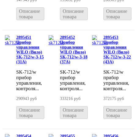
Описание
Описание
Описание
товара
товара
товара
2895451
2895452
2895453
Прибор
Прибор
Прибор
управления
управления
управления
WILO (Вило)
WILO (Вило)
WILO (Вило)
SK-712/w-3-15
SK-712/w-3-18
SK-712/w-3-22
(31A)
(37A)
(43A)
SK-712/w
SK-712/w
SK-712/w
прибор
прибор
прибор
управления,
управления,
управления,
контроля...
контроля...
контроля...
290943 руб
333216 руб
372175 руб
Описание
Описание
Описание
товара
товара
товара
2895454
2895455
2895456