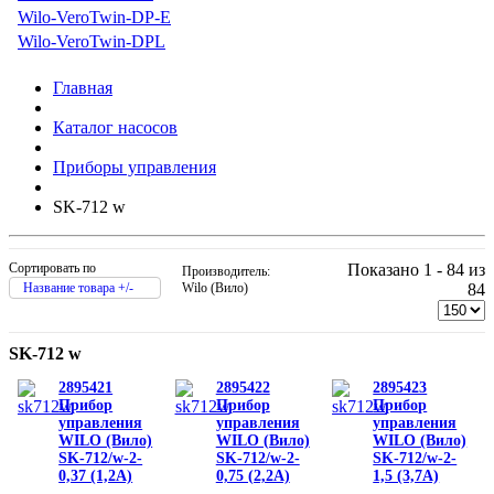
Wilo-VeroTwin-DP-E
Wilo-VeroTwin-DPL
Главная
Каталог насосов
Приборы управления
SK-712 w
Сортировать по
Показано 1 - 84 из
Производитель:
Название товара +/-
Wilo (Вило)
84
SK-712 w
2895421
2895422
2895423
Прибор
Прибор
Прибор
управления
управления
управления
WILO (Вило)
WILO (Вило)
WILO (Вило)
SK-712/w-2-
SK-712/w-2-
SK-712/w-2-
0,37 (1,2A)
0,75 (2,2A)
1,5 (3,7A)