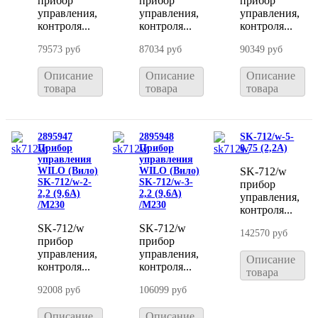
прибор
прибор
прибор
управления,
управления,
управления,
контроля...
контроля...
контроля...
79573 руб
87034 руб
90349 руб
Описание
Описание
Описание
товара
товара
товара
2895947
2895948
SK-712/w-5-
Прибор
Прибор
0,75 (2,2A)
управления
управления
WILO (Вило)
WILO (Вило)
SK-712/w
SK-712/w-2-
SK-712/w-3-
прибор
2,2 (9,6A)
2,2 (9,6A)
управления,
/M230
/M230
контроля...
SK-712/w
SK-712/w
142570 руб
прибор
прибор
управления,
управления,
Описание
контроля...
контроля...
товара
92008 руб
106099 руб
Описание
Описание