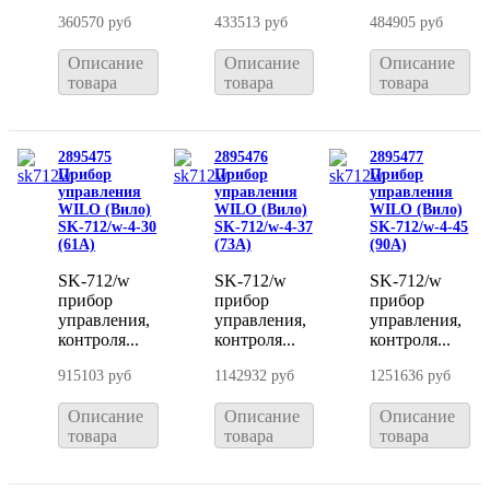
360570 руб
433513 руб
484905 руб
Описание
Описание
Описание
товара
товара
товара
2895475
2895476
2895477
Прибор
Прибор
Прибор
управления
управления
управления
WILO (Вило)
WILO (Вило)
WILO (Вило)
SK-712/w-4-30
SK-712/w-4-37
SK-712/w-4-45
(61A)
(73A)
(90A)
SK-712/w
SK-712/w
SK-712/w
прибор
прибор
прибор
управления,
управления,
управления,
контроля...
контроля...
контроля...
915103 руб
1142932 руб
1251636 руб
Описание
Описание
Описание
товара
товара
товара