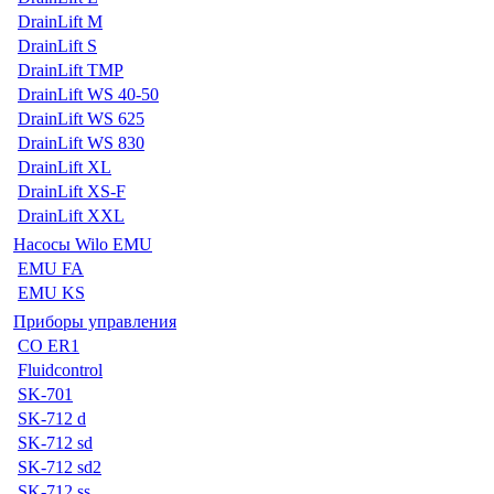
DrainLift M
DrainLift S
DrainLift TMP
DrainLift WS 40-50
DrainLift WS 625
DrainLift WS 830
DrainLift XL
DrainLift XS-F
DrainLift XXL
Насосы Wilo EMU
EMU FA
EMU KS
Приборы управления
CO ER1
Fluidcontrol
SK-701
SK-712 d
SK-712 sd
SK-712 sd2
SK-712 ss