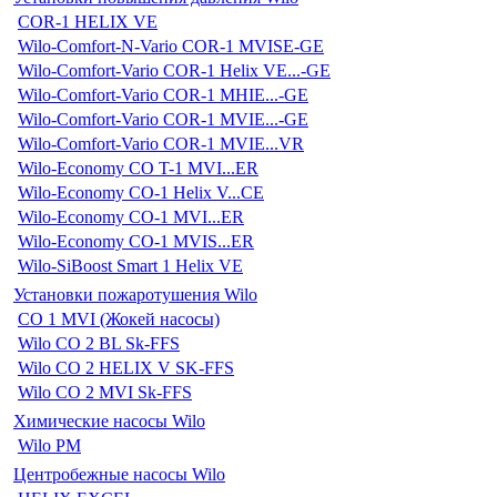
COR-1 HELIX VE
Wilo-Comfort-N-Vario COR-1 MVISE-GE
Wilo-Comfort-Vario COR-1 Helix VE...-GE
Wilo-Comfort-Vario COR-1 MHIE...-GE
Wilo-Comfort-Vario COR-1 MVIE...-GE
Wilo-Comfort-Vario COR-1 MVIE...VR
Wilo-Economy CO T-1 MVI...ER
Wilo-Economy CO-1 Helix V...CE
Wilo-Economy CO-1 MVI...ER
Wilo-Economy CO-1 MVIS...ER
Wilo-SiBoost Smart 1 Helix VE
Установки пожаротушения Wilo
CO 1 MVI (Жокей насосы)
Wilo CO 2 BL Sk-FFS
Wilo CO 2 HELIX V SK-FFS
Wilo CO 2 MVI Sk-FFS
Химические насосы Wilo
Wilo PM
Центробежные насосы Wilo