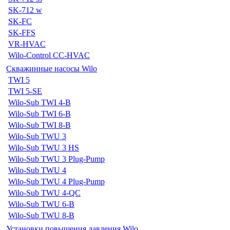
SK-712 w
SK-FC
SK-FFS
VR-HVAC
Wilo-Control CC-HVAC
Скважинные насосы Wilo
TWI 5
TWI 5-SE
Wilo-Sub TWI 4-B
Wilo-Sub TWI 6-B
Wilo-Sub TWI 8-B
Wilo-Sub TWU 3
Wilo-Sub TWU 3 HS
Wilo-Sub TWU 3 Plug-Pump
Wilo-Sub TWU 4
Wilo-Sub TWU 4 Plug-Pump
Wilo-Sub TWU 4-QC
Wilo-Sub TWU 6-B
Wilo-Sub TWU 8-B
Установки повышения давления Wilo