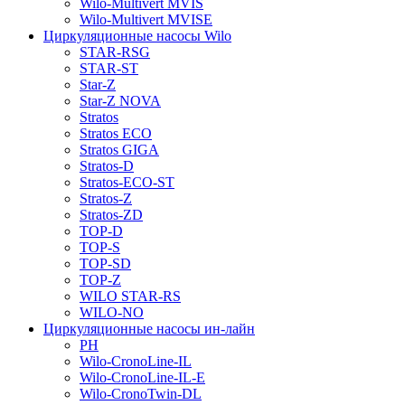
Wilo-Multivert MVIS
Wilo-Multivert MVISE
Циркуляционные насосы Wilo
STAR-RSG
STAR-ST
Star-Z
Star-Z NOVA
Stratos
Stratos ECO
Stratos GIGA
Stratos-D
Stratos-ECO-ST
Stratos-Z
Stratos-ZD
TOP-D
TOP-S
TOP-SD
TOP-Z
WILO STAR-RS
WILO-NO
Циркуляционные насосы ин-лайн
PH
Wilo-CronoLine-IL
Wilo-CronoLine-IL-E
Wilo-CronoTwin-DL