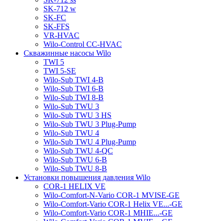
SK-712 w
SK-FC
SK-FFS
VR-HVAC
Wilo-Control CC-HVAC
Скважинные насосы Wilo
TWI 5
TWI 5-SE
Wilo-Sub TWI 4-B
Wilo-Sub TWI 6-B
Wilo-Sub TWI 8-B
Wilo-Sub TWU 3
Wilo-Sub TWU 3 HS
Wilo-Sub TWU 3 Plug-Pump
Wilo-Sub TWU 4
Wilo-Sub TWU 4 Plug-Pump
Wilo-Sub TWU 4-QC
Wilo-Sub TWU 6-B
Wilo-Sub TWU 8-B
Установки повышения давления Wilo
COR-1 HELIX VE
Wilo-Comfort-N-Vario COR-1 MVISE-GE
Wilo-Comfort-Vario COR-1 Helix VE...-GE
Wilo-Comfort-Vario COR-1 MHIE...-GE