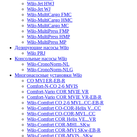
Wilo-Jet HWJ
Wilo-Jet WJ
Wilo-MultiCargo FMC
Wilo-MultiCargo HMC
Wilo-MultiCargo MC
Wilo-MultiPress FMP
Wilo-MultiPress HMP
Wilo-MultiPress MP
Дозирующие насосы Wilo
Wilo PRJ
Консольные насосы Wilo
Wilo-CronoNorm-NL
Wilo-CronoNorm-NLG
Многонасосные установки Wilo
CO MVI ER-EB-R
Comfort-N-CO 2-6 MVIS
Comfort-Vario COR MVIE VR
Comfort-Vario COR MVIE VR-EB-R
Wilo-Comfort CO 2-6 MVI...CC-EB-R
Wilo-Comfort CO-COR-Helix V...CC
Wilo-Comfort CO-COR-MVI...CC
Wilo-Comfort COR Helix VE...VR
Wilo-Comfort COR-MHI...SKw
Wilo-Comfort COR-MVI SKw-EB-R
Wilo-Comfort COR-MVIS...SKw