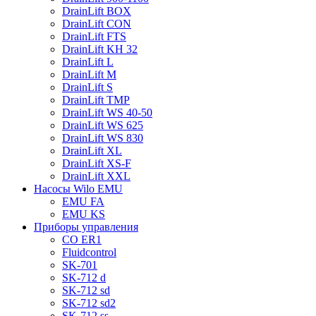
DrainLift BOX
DrainLift CON
DrainLift FTS
DrainLift KH 32
DrainLift L
DrainLift M
DrainLift S
DrainLift TMP
DrainLift WS 40-50
DrainLift WS 625
DrainLift WS 830
DrainLift XL
DrainLift XS-F
DrainLift XXL
Насосы Wilo EMU
EMU FA
EMU KS
Приборы управления
CO ER1
Fluidcontrol
SK-701
SK-712 d
SK-712 sd
SK-712 sd2
SK-712 ss