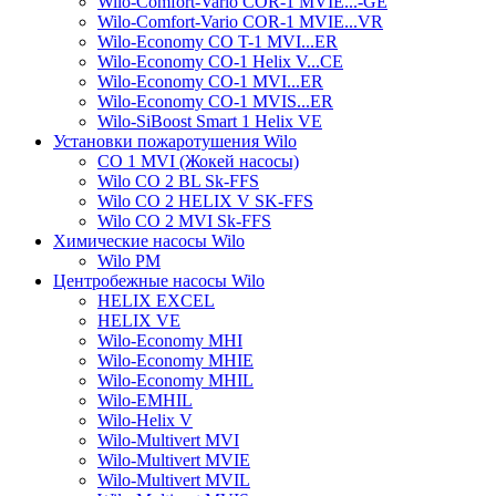
Wilo-Comfort-Vario COR-1 MVIE...-GE
Wilo-Comfort-Vario COR-1 MVIE...VR
Wilo-Economy CO T-1 MVI...ER
Wilo-Economy CO-1 Helix V...CE
Wilo-Economy CO-1 MVI...ER
Wilo-Economy CO-1 MVIS...ER
Wilo-SiBoost Smart 1 Helix VE
Установки пожаротушения Wilo
CO 1 MVI (Жокей насосы)
Wilo CO 2 BL Sk-FFS
Wilo CO 2 HELIX V SK-FFS
Wilo CO 2 MVI Sk-FFS
Химические насосы Wilo
Wilo PM
Центробежные насосы Wilo
HELIX EXCEL
HELIX VE
Wilo-Economy MHI
Wilo-Economy MHIE
Wilo-Economy MHIL
Wilo-EMHIL
Wilo-Helix V
Wilo-Multivert MVI
Wilo-Multivert MVIE
Wilo-Multivert MVIL