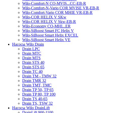
Wilo-Comfort-N CO-MVIS...CC-EB-R
Wilo-Comfort-N-Vario COR MVISE VR-EB-R
Wilo-Comfort-Vario COR MHIE VR-EB-R
Wilo-COR HELIX V SKw
Wilo-COR HELIX V Skw-EB-R
Wilo-Economy CO-MHI...ER
Wilo-SiBoost Smart FC Helix V
Wilo-SiBoost Smart Helix EXCEL
Wilo-SiBoost Smart Helix VE
Насосы Wilo Drain
Drain LPC
Drain MTC
Drain MTS
Drain STS 40
Drain STS 65
Drain TC 40
Drain TM - TMW 32
Drain TMR 32
Drain TMT, TMC
Drain TP 50, TP 65
Drain TP 80, TP 100
Drain TS 40-65
Drain TS, TSW 32
Насосы Wilo DrainLift
DrainLift 900-1100