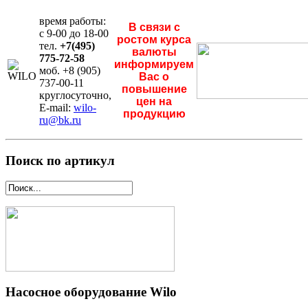
время работы:
В связи с
с 9-00 до 18-00
ростом курса
тел.
+7(495)
валюты
775-72-58
информируем
моб. +8 (905)
Вас о
737-00-11
повышение
круглосуточно,
цен на
E-mail:
wilo-
продукцию
ru@bk.ru
Поиск по артикул
Насосное оборудование Wilo