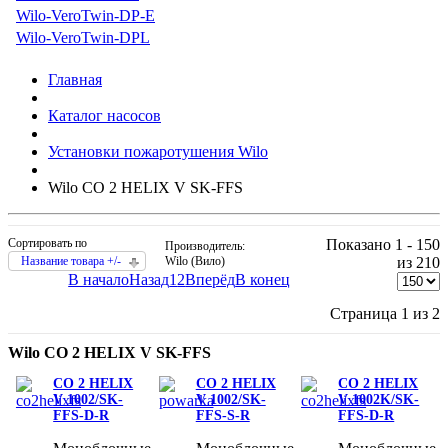
Wilo-VeroTwin-DP-E
Wilo-VeroTwin-DPL
Главная
Каталог насосов
Установки пожаротушения Wilo
Wilo CO 2 HELIX V SK-FFS
Сортировать по
Показано 1 - 150
Производитель:
Название товара +/-
Wilo (Вило)
из 210
В начало
Назад
1
2
Вперёд
В конец
Страница 1 из 2
Wilo CO 2 HELIX V SK-FFS
CO 2 HELIX
CO 2 HELIX
CO 2 HELIX
V 1002/SK-
V 1002/SK-
V 1002K/SK-
FFS-D-R
FFS-S-R
FFS-D-R