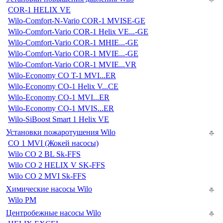
COR-1 HELIX VE
Wilo-Comfort-N-Vario COR-1 MVISE-GE
Wilo-Comfort-Vario COR-1 Helix VE...-GE
Wilo-Comfort-Vario COR-1 MHIE...-GE
Wilo-Comfort-Vario COR-1 MVIE...-GE
Wilo-Comfort-Vario COR-1 MVIE...VR
Wilo-Economy CO T-1 MVI...ER
Wilo-Economy CO-1 Helix V...CE
Wilo-Economy CO-1 MVI...ER
Wilo-Economy CO-1 MVIS...ER
Wilo-SiBoost Smart 1 Helix VE
Установки пожаротушения Wilo
CO 1 MVI (Жокей насосы)
Wilo CO 2 BL Sk-FFS
Wilo CO 2 HELIX V SK-FFS
Wilo CO 2 MVI Sk-FFS
Химические насосы Wilo
Wilo PM
Центробежные насосы Wilo