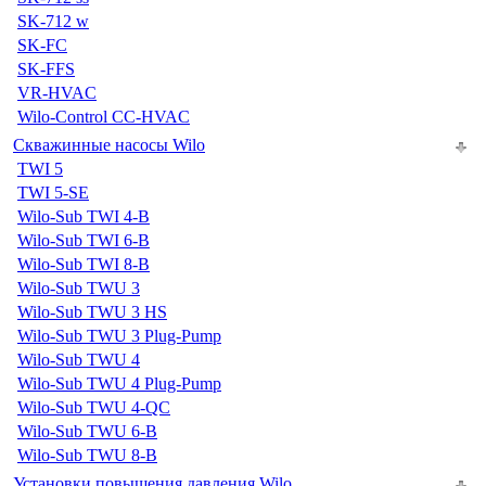
SK-712 w
SK-FC
SK-FFS
VR-HVAC
Wilo-Control CC-HVAC
Скважинные насосы Wilo
TWI 5
TWI 5-SE
Wilo-Sub TWI 4-B
Wilo-Sub TWI 6-B
Wilo-Sub TWI 8-B
Wilo-Sub TWU 3
Wilo-Sub TWU 3 HS
Wilo-Sub TWU 3 Plug-Pump
Wilo-Sub TWU 4
Wilo-Sub TWU 4 Plug-Pump
Wilo-Sub TWU 4-QC
Wilo-Sub TWU 6-B
Wilo-Sub TWU 8-B
Установки повышения давления Wilo