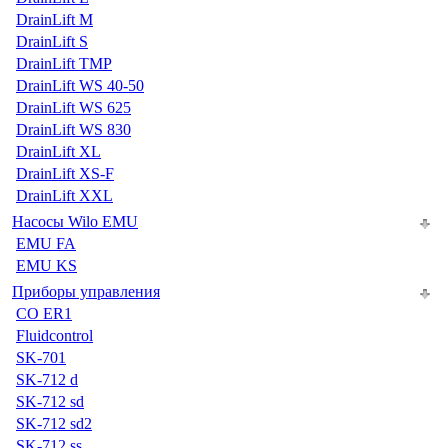
DrainLift M
DrainLift S
DrainLift TMP
DrainLift WS 40-50
DrainLift WS 625
DrainLift WS 830
DrainLift XL
DrainLift XS-F
DrainLift XXL
Насосы Wilo EMU
EMU FA
EMU KS
Приборы управления
CO ER1
Fluidcontrol
SK-701
SK-712 d
SK-712 sd
SK-712 sd2
SK-712 ss