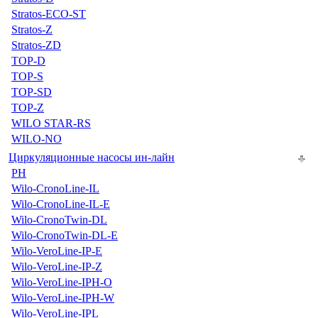
Stratos-ECO-ST
Stratos-Z
Stratos-ZD
TOP-D
TOP-S
TOP-SD
TOP-Z
WILO STAR-RS
WILO-NO
Циркуляционные насосы ин-лайн
PH
Wilo-CronoLine-IL
Wilo-CronoLine-IL-E
Wilo-CronoTwin-DL
Wilo-CronoTwin-DL-E
Wilo-VeroLine-IP-E
Wilo-VeroLine-IP-Z
Wilo-VeroLine-IPH-O
Wilo-VeroLine-IPH-W
Wilo-VeroLine-IPL