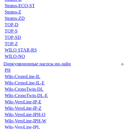
Stratos-ECO-ST
Stratos-Z
Stratos-ZD
TOP-D
TOP-S
TOP-SD
TOP-Z
WILO STAR-RS
WILO-NO
Циркуляционные насосы ин-лайн
PH
Wilo-CronoLine-IL
Wilo-CronoLine-IL-E
Wilo-CronoTwin-DL
Wilo-CronoTwin-DL-E
Wilo-VeroLine-IP-E
Wilo-VeroLine-IP-Z
Wilo-VeroLine-IPH-O
Wilo-VeroLine-IPH-W
Wilo-VeroLine-IPL