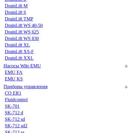
DrainLift M
DrainLift S
DrainLift TMP
DrainLift WS 40-50
DrainLift WS 625
DrainLift WS 830
DrainLift XL
DrainLift XS-F
DrainLift XXL
Насосы Wilo EMU
EMU FA
EMU KS
Приборы управления
CO ER1
Fluidcontrol
SK-701
SK-712 d
SK-712 sd
SK-712 sd2
SK-712 ss