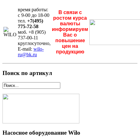
время работы:
В связи с
с 9-00 до 18-00
ростом курса
тел.
+7(495)
валюты
775-72-58
информируем
моб. +8 (905)
Вас о
737-00-11
повышение
круглосуточно,
цен на
E-mail:
wilo-
продукцию
ru@bk.ru
Поиск по артикул
Насосное оборудование Wilo