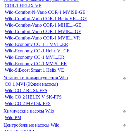
COR-1 HELIX VE
Wilo-Comfort-N-Vario COR-1 MVISE-GE
Wilo-Comfort-Vario COR-1 Helix VE...-GE
Wilo-Comfort-Vario COR-1 MHIE...-GE
Wilo-Comfort-Vario COR-1 MVIE...-GE
Wilo-Comfort-Vario COR-1 MVIE...VR
Wilo-Economy CO T-1 MVI...ER
Wilo-Economy CO-1 Helix V...CE
Wilo-Economy CO-1 MVI...ER
Wilo-Economy CO-1 MVIS...ER
Wilo-SiBoost Smart 1 Helix VE
Установки пожаротушения Wilo
CO 1 MVI (Жокей насосы)
Wilo CO 2 BL Sk-FFS
Wilo CO 2 HELIX V SK-FFS
Wilo CO 2 MVI Sk-FFS
Химические насосы Wilo
Wilo PM
Центробежные насосы Wilo