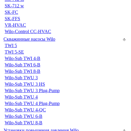
SK-712 w
SK-FC
SK-FFS
VR-HVAC
Wilo-Control CC-HVAC
Скважинные насосы Wilo
TWI 5
TWI 5-SE
Wilo-Sub TWI 4-B
Wilo-Sub TWI 6-B
Wilo-Sub TWI 8-B
Wilo-Sub TWU 3
Wilo-Sub TWU 3 HS
Wilo-Sub TWU 3 Plug-Pump
Wilo-Sub TWU 4
Wilo-Sub TWU 4 Plug-Pump
Wilo-Sub TWU 4-QC
Wilo-Sub TWU 6-B
Wilo-Sub TWU 8-B
Установки повышения давления Wilo