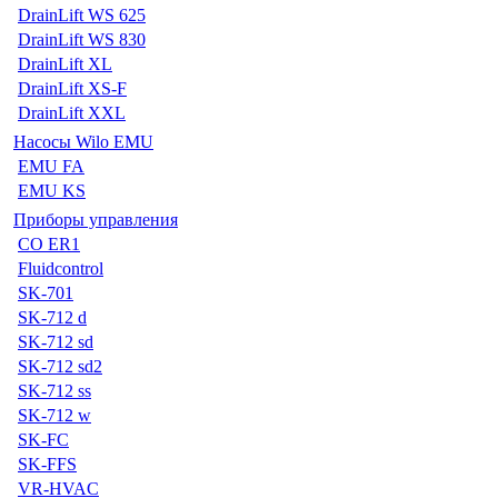
DrainLift WS 625
DrainLift WS 830
DrainLift XL
DrainLift XS-F
DrainLift XXL
Насосы Wilo EMU
EMU FA
EMU KS
Приборы управления
CO ER1
Fluidcontrol
SK-701
SK-712 d
SK-712 sd
SK-712 sd2
SK-712 ss
SK-712 w
SK-FC
SK-FFS
VR-HVAC