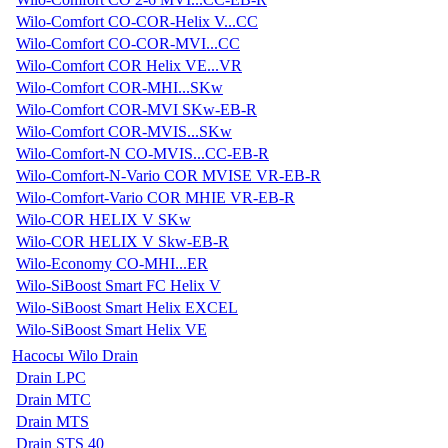
Wilo-Comfort CO-COR-Helix V...CC
Wilo-Comfort CO-COR-MVI...CC
Wilo-Comfort COR Helix VE...VR
Wilo-Comfort COR-MHI...SKw
Wilo-Comfort COR-MVI SKw-EB-R
Wilo-Comfort COR-MVIS...SKw
Wilo-Comfort-N CO-MVIS...CC-EB-R
Wilo-Comfort-N-Vario COR MVISE VR-EB-R
Wilo-Comfort-Vario COR MHIE VR-EB-R
Wilo-COR HELIX V SKw
Wilo-COR HELIX V Skw-EB-R
Wilo-Economy CO-MHI...ER
Wilo-SiBoost Smart FC Helix V
Wilo-SiBoost Smart Helix EXCEL
Wilo-SiBoost Smart Helix VE
Насосы Wilo Drain
Drain LPC
Drain MTC
Drain MTS
Drain STS 40