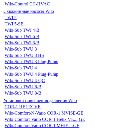
Wilo-Control CC-HVAC
Скважинные насосы Wilo
TWI 5
TWI 5-SE
Wilo-Sub TWI 4-B
Wilo-Sub TWI 6-B
Wilo-Sub TWI 8-B
Wilo-Sub TWU 3
Wilo-Sub TWU 3 HS
Wilo-Sub TWU 3 Plug-Pump
Wilo-Sub TWU 4
Wilo-Sub TWU 4 Plug-Pump
Wilo-Sub TWU 4-QC
Wilo-Sub TWU 6-B
Wilo-Sub TWU 8-B
Установки повышения давления Wilo
COR-1 HELIX VE
Wilo-Comfort-N-Vario COR-1 MVISE-GE
Wilo-Comfort-Vario COR-1 Helix VE...-GE
Wilo-Comfort-Vario COR-1 MHIE...-GE