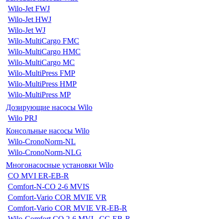
Wilo-Jet FWJ
Wilo-Jet HWJ
Wilo-Jet WJ
Wilo-MultiCargo FMC
Wilo-MultiCargo HMC
Wilo-MultiCargo MC
Wilo-MultiPress FMP
Wilo-MultiPress HMP
Wilo-MultiPress MP
Дозирующие насосы Wilo
Wilo PRJ
Консольные насосы Wilo
Wilo-CronoNorm-NL
Wilo-CronoNorm-NLG
Многонасосные установки Wilo
CO MVI ER-EB-R
Comfort-N-CO 2-6 MVIS
Comfort-Vario COR MVIE VR
Comfort-Vario COR MVIE VR-EB-R
Wilo-Comfort CO 2-6 MVI...CC-EB-R