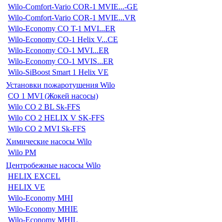
Wilo-Comfort-Vario COR-1 MVIE...-GE
Wilo-Comfort-Vario COR-1 MVIE...VR
Wilo-Economy CO T-1 MVI...ER
Wilo-Economy CO-1 Helix V...CE
Wilo-Economy CO-1 MVI...ER
Wilo-Economy CO-1 MVIS...ER
Wilo-SiBoost Smart 1 Helix VE
Установки пожаротушения Wilo
CO 1 MVI (Жокей насосы)
Wilo CO 2 BL Sk-FFS
Wilo CO 2 HELIX V SK-FFS
Wilo CO 2 MVI Sk-FFS
Химические насосы Wilo
Wilo PM
Центробежные насосы Wilo
HELIX EXCEL
HELIX VE
Wilo-Economy MHI
Wilo-Economy MHIE
Wilo-Economy MHIL