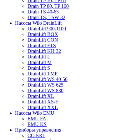
Drain TP 50, TP 65
Drain TP 80, TP 100
Drain TS 40-65
Drain TS, TSW 32
Насосы Wilo DrainLift
DrainLift 900-1100
DrainLift BOX
DrainLift CON
DrainLift FTS
DrainLift KH 32
DrainLift L
DrainLift M
DrainLift S
DrainLift TMP
DrainLift WS 40-50
DrainLift WS 625
DrainLift WS 830
DrainLift XL
DrainLift XS-F
DrainLift XXL
Насосы Wilo EMU
EMU FA
EMU KS
Приборы управления
CO ER1