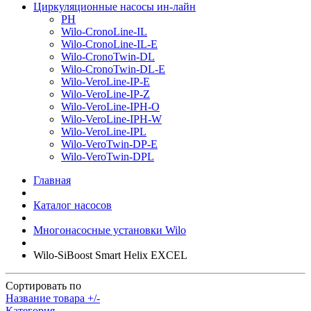
Циркуляционные насосы ин-лайн
PH
Wilo-CronoLine-IL
Wilo-CronoLine-IL-E
Wilo-CronoTwin-DL
Wilo-CronoTwin-DL-E
Wilo-VeroLine-IP-E
Wilo-VeroLine-IP-Z
Wilo-VeroLine-IPH-O
Wilo-VeroLine-IPH-W
Wilo-VeroLine-IPL
Wilo-VeroTwin-DP-E
Wilo-VeroTwin-DPL
Главная
Каталог насосов
Многонасосные установки Wilo
Wilo-SiBoost Smart Helix EXCEL
Сортировать по
Название товара +/-
Категория