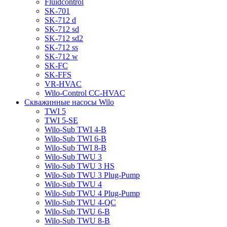
Fluidcontrol
SK-701
SK-712 d
SK-712 sd
SK-712 sd2
SK-712 ss
SK-712 w
SK-FC
SK-FFS
VR-HVAC
Wilo-Control CC-HVAC
Скважинные насосы Wilo
TWI 5
TWI 5-SE
Wilo-Sub TWI 4-B
Wilo-Sub TWI 6-B
Wilo-Sub TWI 8-B
Wilo-Sub TWU 3
Wilo-Sub TWU 3 HS
Wilo-Sub TWU 3 Plug-Pump
Wilo-Sub TWU 4
Wilo-Sub TWU 4 Plug-Pump
Wilo-Sub TWU 4-QC
Wilo-Sub TWU 6-B
Wilo-Sub TWU 8-B