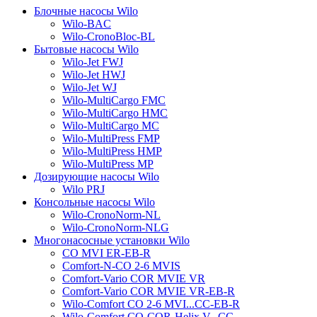
Блочные насосы Wilo
Wilo-BAC
Wilo-CronoBloc-BL
Бытовые насосы Wilo
Wilo-Jet FWJ
Wilo-Jet HWJ
Wilo-Jet WJ
Wilo-MultiCargo FMC
Wilo-MultiCargo HMC
Wilo-MultiCargo MC
Wilo-MultiPress FMP
Wilo-MultiPress HMP
Wilo-MultiPress MP
Дозирующие насосы Wilo
Wilo PRJ
Консольные насосы Wilo
Wilo-CronoNorm-NL
Wilo-CronoNorm-NLG
Многонасосные установки Wilo
CO MVI ER-EB-R
Comfort-N-CO 2-6 MVIS
Comfort-Vario COR MVIE VR
Comfort-Vario COR MVIE VR-EB-R
Wilo-Comfort CO 2-6 MVI...CC-EB-R
Wilo-Comfort CO-COR-Helix V...CC