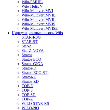
Wilo-EMHIL
Wilo-Helix V
Wilo-Multivert MVI
Wilo-Multivert MVIE
Wilo-Multivert MVIL
Wilo-Multivert MVIS
Wilo-Multivert MVISE
Циркуляционные насосы Wilo
STAR-RSG
STAR-ST
Star-Z
Star-Z NOVA
Stratos
Stratos ECO
Stratos GIGA
Stratos-D
Stratos-ECO-ST
Stratos-Z
Stratos-ZD
TOP-D
TOP-S
TOP-SD
TOP-Z
WILO STAR-RS
WILO-NO