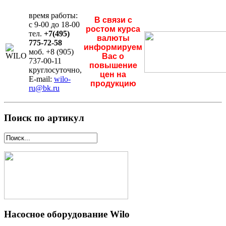
время работы:
В связи с
с 9-00 до 18-00
ростом курса
тел.
+7(495)
валюты
775-72-58
информируем
моб. +8 (905)
Вас о
737-00-11
повышение
круглосуточно,
цен на
E-mail:
wilo-
продукцию
ru@bk.ru
Поиск по артикул
Насосное оборудование Wilo