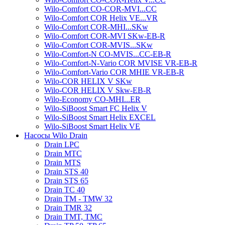
Wilo-Comfort CO-COR-MVI...CC
Wilo-Comfort COR Helix VE...VR
Wilo-Comfort COR-MHI...SKw
Wilo-Comfort COR-MVI SKw-EB-R
Wilo-Comfort COR-MVIS...SKw
Wilo-Comfort-N CO-MVIS...CC-EB-R
Wilo-Comfort-N-Vario COR MVISE VR-EB-R
Wilo-Comfort-Vario COR MHIE VR-EB-R
Wilo-COR HELIX V SKw
Wilo-COR HELIX V Skw-EB-R
Wilo-Economy CO-MHI...ER
Wilo-SiBoost Smart FC Helix V
Wilo-SiBoost Smart Helix EXCEL
Wilo-SiBoost Smart Helix VE
Насосы Wilo Drain
Drain LPC
Drain MTC
Drain MTS
Drain STS 40
Drain STS 65
Drain TC 40
Drain TM - TMW 32
Drain TMR 32
Drain TMT, TMC