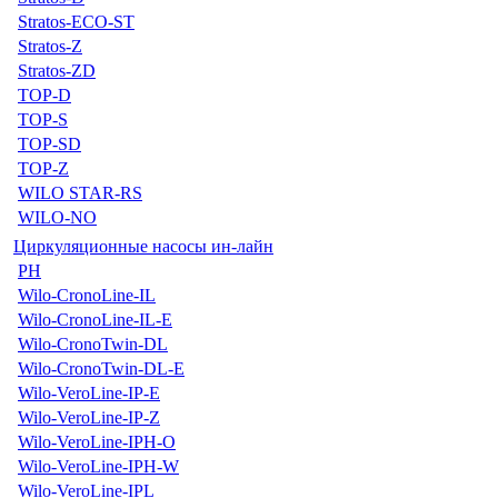
Stratos-ECO-ST
Stratos-Z
Stratos-ZD
TOP-D
TOP-S
TOP-SD
TOP-Z
WILO STAR-RS
WILO-NO
Циркуляционные насосы ин-лайн
PH
Wilo-CronoLine-IL
Wilo-CronoLine-IL-E
Wilo-CronoTwin-DL
Wilo-CronoTwin-DL-E
Wilo-VeroLine-IP-E
Wilo-VeroLine-IP-Z
Wilo-VeroLine-IPH-O
Wilo-VeroLine-IPH-W
Wilo-VeroLine-IPL