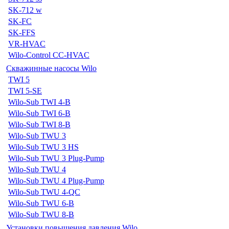
SK-712 w
SK-FC
SK-FFS
VR-HVAC
Wilo-Control CC-HVAC
Скважинные насосы Wilo
TWI 5
TWI 5-SE
Wilo-Sub TWI 4-B
Wilo-Sub TWI 6-B
Wilo-Sub TWI 8-B
Wilo-Sub TWU 3
Wilo-Sub TWU 3 HS
Wilo-Sub TWU 3 Plug-Pump
Wilo-Sub TWU 4
Wilo-Sub TWU 4 Plug-Pump
Wilo-Sub TWU 4-QC
Wilo-Sub TWU 6-B
Wilo-Sub TWU 8-B
Установки повышения давления Wilo