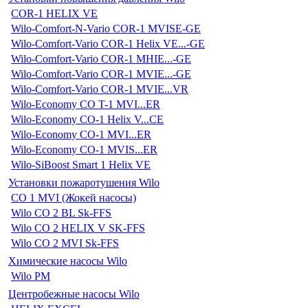
COR-1 HELIX VE
Wilo-Comfort-N-Vario COR-1 MVISE-GE
Wilo-Comfort-Vario COR-1 Helix VE...-GE
Wilo-Comfort-Vario COR-1 MHIE...-GE
Wilo-Comfort-Vario COR-1 MVIE...-GE
Wilo-Comfort-Vario COR-1 MVIE...VR
Wilo-Economy CO T-1 MVI...ER
Wilo-Economy CO-1 Helix V...CE
Wilo-Economy CO-1 MVI...ER
Wilo-Economy CO-1 MVIS...ER
Wilo-SiBoost Smart 1 Helix VE
Установки пожаротушения Wilo
CO 1 MVI (Жокей насосы)
Wilo CO 2 BL Sk-FFS
Wilo CO 2 HELIX V SK-FFS
Wilo CO 2 MVI Sk-FFS
Химические насосы Wilo
Wilo PM
Центробежные насосы Wilo