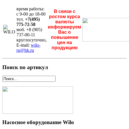
время работы:
В связи с
с 9-00 до 18-00
ростом курса
тел.
+7(495)
валюты
775-72-58
информируем
моб. +8 (905)
Вас о
737-00-11
повышение
круглосуточно,
цен на
E-mail:
wilo-
продукцию
ru@bk.ru
Поиск по артикул
Насосное оборудование Wilo