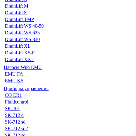
DrainLift M
DrainLift S
DrainLift TMP
DrainLift WS 40-50
DrainLift WS 625
DrainLift WS 830
DrainLift XL
DrainLift XS-F
DrainLift XXL
Насосы Wilo EMU
EMU FA
EMU KS
Приборы управления
CO ER1
Fluidcontrol
SK-701
SK-712 d
SK-712 sd
SK-712 sd2
SK-712 ss