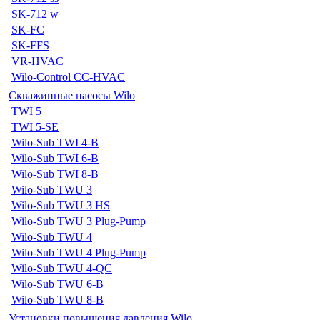
SK-712 w
SK-FC
SK-FFS
VR-HVAC
Wilo-Control CC-HVAC
Скважинные насосы Wilo
TWI 5
TWI 5-SE
Wilo-Sub TWI 4-B
Wilo-Sub TWI 6-B
Wilo-Sub TWI 8-B
Wilo-Sub TWU 3
Wilo-Sub TWU 3 HS
Wilo-Sub TWU 3 Plug-Pump
Wilo-Sub TWU 4
Wilo-Sub TWU 4 Plug-Pump
Wilo-Sub TWU 4-QC
Wilo-Sub TWU 6-B
Wilo-Sub TWU 8-B
Установки повышения давления Wilo