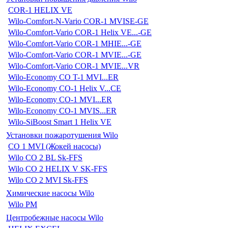
COR-1 HELIX VE
Wilo-Comfort-N-Vario COR-1 MVISE-GE
Wilo-Comfort-Vario COR-1 Helix VE...-GE
Wilo-Comfort-Vario COR-1 MHIE...-GE
Wilo-Comfort-Vario COR-1 MVIE...-GE
Wilo-Comfort-Vario COR-1 MVIE...VR
Wilo-Economy CO T-1 MVI...ER
Wilo-Economy CO-1 Helix V...CE
Wilo-Economy CO-1 MVI...ER
Wilo-Economy CO-1 MVIS...ER
Wilo-SiBoost Smart 1 Helix VE
Установки пожаротушения Wilo
CO 1 MVI (Жокей насосы)
Wilo CO 2 BL Sk-FFS
Wilo CO 2 HELIX V SK-FFS
Wilo CO 2 MVI Sk-FFS
Химические насосы Wilo
Wilo PM
Центробежные насосы Wilo