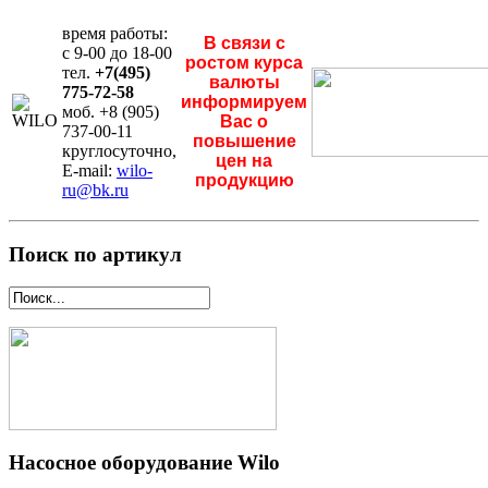
время работы:
В связи с
с 9-00 до 18-00
ростом курса
тел.
+7(495)
валюты
775-72-58
информируем
моб. +8 (905)
Вас о
737-00-11
повышение
круглосуточно,
цен на
E-mail:
wilo-
продукцию
ru@bk.ru
Поиск по артикул
Насосное оборудование Wilo