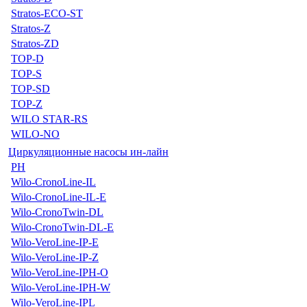
Stratos-ECO-ST
Stratos-Z
Stratos-ZD
TOP-D
TOP-S
TOP-SD
TOP-Z
WILO STAR-RS
WILO-NO
Циркуляционные насосы ин-лайн
PH
Wilo-CronoLine-IL
Wilo-CronoLine-IL-E
Wilo-CronoTwin-DL
Wilo-CronoTwin-DL-E
Wilo-VeroLine-IP-E
Wilo-VeroLine-IP-Z
Wilo-VeroLine-IPH-O
Wilo-VeroLine-IPH-W
Wilo-VeroLine-IPL