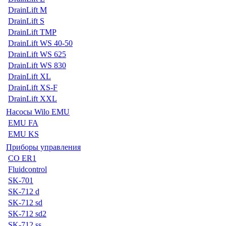
DrainLift M
DrainLift S
DrainLift TMP
DrainLift WS 40-50
DrainLift WS 625
DrainLift WS 830
DrainLift XL
DrainLift XS-F
DrainLift XXL
Насосы Wilo EMU
EMU FA
EMU KS
Приборы управления
CO ER1
Fluidcontrol
SK-701
SK-712 d
SK-712 sd
SK-712 sd2
SK-712 ss