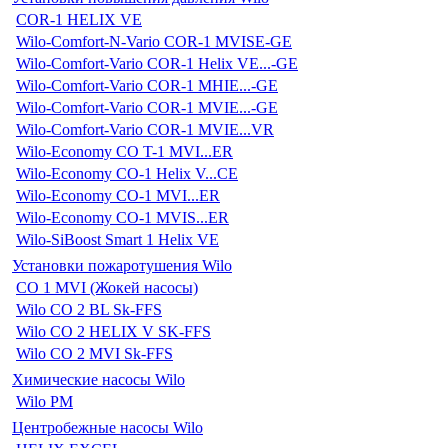
COR-1 HELIX VE
Wilo-Comfort-N-Vario COR-1 MVISE-GE
Wilo-Comfort-Vario COR-1 Helix VE...-GE
Wilo-Comfort-Vario COR-1 MHIE...-GE
Wilo-Comfort-Vario COR-1 MVIE...-GE
Wilo-Comfort-Vario COR-1 MVIE...VR
Wilo-Economy CO T-1 MVI...ER
Wilo-Economy CO-1 Helix V...CE
Wilo-Economy CO-1 MVI...ER
Wilo-Economy CO-1 MVIS...ER
Wilo-SiBoost Smart 1 Helix VE
Установки пожаротушения Wilo
CO 1 MVI (Жокей насосы)
Wilo CO 2 BL Sk-FFS
Wilo CO 2 HELIX V SK-FFS
Wilo CO 2 MVI Sk-FFS
Химические насосы Wilo
Wilo PM
Центробежные насосы Wilo