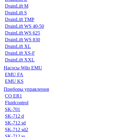
DrainLift M
DrainLift S
DrainLift TMP
DrainLift WS 40-50
DrainLift WS 625
DrainLift WS 830
DrainLift XL
DrainLift XS-F
DrainLift XXL
Насосы Wilo EMU
EMU FA
EMU KS
Приборы управления
CO ER1
Fluidcontrol
SK-701
SK-712 d
SK-712 sd
SK-712 sd2
SK-712 ss