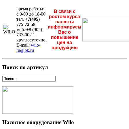
время работы:
В связи с
с 9-00 до 18-00
ростом курса
тел.
+7(495)
валюты
775-72-58
информируем
моб. +8 (905)
Вас о
737-00-11
повышение
круглосуточно,
цен на
E-mail:
wilo-
продукцию
ru@bk.ru
Поиск по артикул
Насосное оборудование Wilo