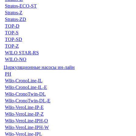
Stratos-ECO-ST
Stratos-Z
Stratos-ZD
TOP-D
TOP-S
TOP-SD
TOP-Z
WILO STAR-RS
WILO-NO
Циркуляционные насосы ин-лайн
PH
Wilo-CronoLine-IL
Wilo-CronoLine-IL-E
Wilo-CronoTwin-DL
Wilo-CronoTwin-DL-E
Wilo-VeroLine-IP-E
Wilo-VeroLine-IP-Z
Wilo-VeroLine-IPH-O
Wilo-VeroLine-IPH-W
Wilo-VeroLine-IPL