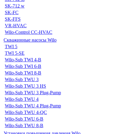
SK-712 w
SK-FC
SK-FFS
VR-HVAC
Wilo-Control CC-HVAC
Скважинные насосы Wilo
TWI 5
TWI 5-SE
Wilo-Sub TWI 4-B
Wilo-Sub TWI 6-B
Wilo-Sub TWI 8-B
Wilo-Sub TWU 3
Wilo-Sub TWU 3 HS
Wilo-Sub TWU 3 Plug-Pump
Wilo-Sub TWU 4
Wilo-Sub TWU 4 Plug-Pump
Wilo-Sub TWU 4-QC
Wilo-Sub TWU 6-B
Wilo-Sub TWU 8-B
Установки повышения давления Wilo