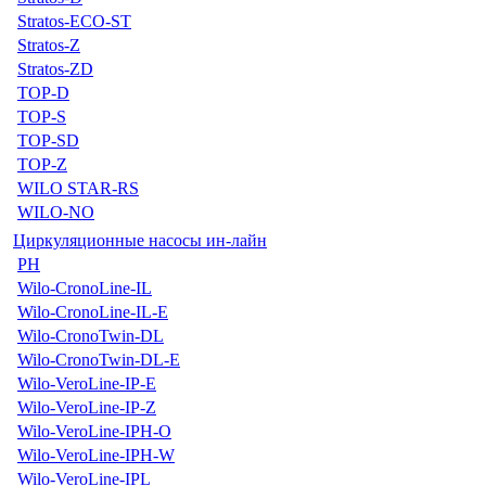
Stratos-ECO-ST
Stratos-Z
Stratos-ZD
TOP-D
TOP-S
TOP-SD
TOP-Z
WILO STAR-RS
WILO-NO
Циркуляционные насосы ин-лайн
PH
Wilo-CronoLine-IL
Wilo-CronoLine-IL-E
Wilo-CronoTwin-DL
Wilo-CronoTwin-DL-E
Wilo-VeroLine-IP-E
Wilo-VeroLine-IP-Z
Wilo-VeroLine-IPH-O
Wilo-VeroLine-IPH-W
Wilo-VeroLine-IPL