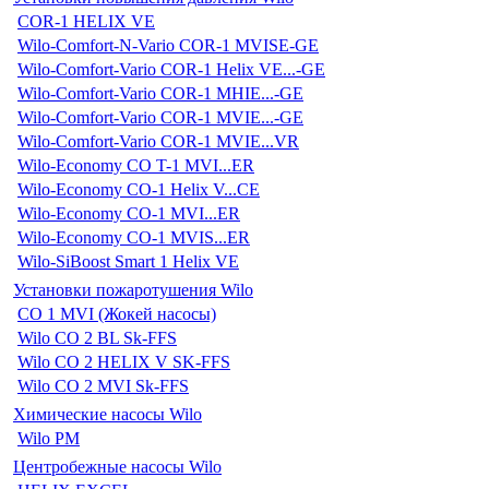
COR-1 HELIX VE
Wilo-Comfort-N-Vario COR-1 MVISE-GE
Wilo-Comfort-Vario COR-1 Helix VE...-GE
Wilo-Comfort-Vario COR-1 MHIE...-GE
Wilo-Comfort-Vario COR-1 MVIE...-GE
Wilo-Comfort-Vario COR-1 MVIE...VR
Wilo-Economy CO T-1 MVI...ER
Wilo-Economy CO-1 Helix V...CE
Wilo-Economy CO-1 MVI...ER
Wilo-Economy CO-1 MVIS...ER
Wilo-SiBoost Smart 1 Helix VE
Установки пожаротушения Wilo
CO 1 MVI (Жокей насосы)
Wilo CO 2 BL Sk-FFS
Wilo CO 2 HELIX V SK-FFS
Wilo CO 2 MVI Sk-FFS
Химические насосы Wilo
Wilo PM
Центробежные насосы Wilo