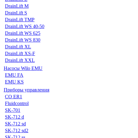
DrainLift M
DrainLift S
DrainLift TMP
DrainLift WS 40-50
DrainLift WS 625
DrainLift WS 830
DrainLift XL
DrainLift XS-F
DrainLift XXL
Насосы Wilo EMU
EMU FA
EMU KS
Приборы управления
CO ER1
Fluidcontrol
SK-701
SK-712 d
SK-712 sd
SK-712 sd2
SK-712 ss