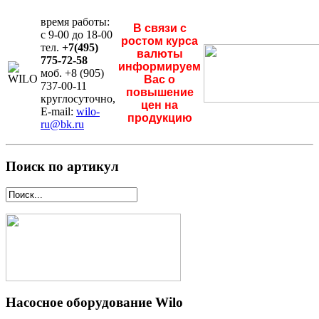
время работы:
В связи с
с 9-00 до 18-00
ростом курса
тел.
+7(495)
валюты
775-72-58
информируем
моб. +8 (905)
Вас о
737-00-11
повышение
круглосуточно,
цен на
E-mail:
wilo-
продукцию
ru@bk.ru
Поиск по артикул
Насосное оборудование Wilo