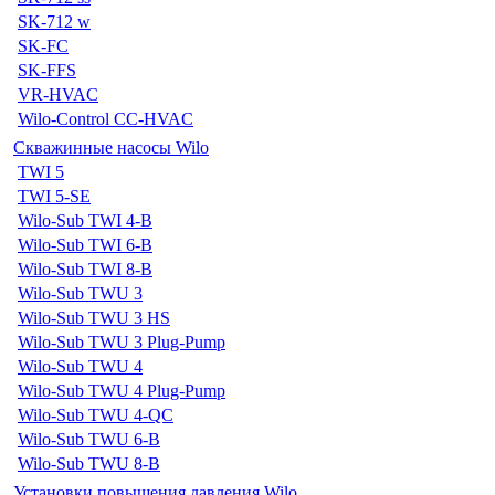
SK-712 w
SK-FC
SK-FFS
VR-HVAC
Wilo-Control CC-HVAC
Скважинные насосы Wilo
TWI 5
TWI 5-SE
Wilo-Sub TWI 4-B
Wilo-Sub TWI 6-B
Wilo-Sub TWI 8-B
Wilo-Sub TWU 3
Wilo-Sub TWU 3 HS
Wilo-Sub TWU 3 Plug-Pump
Wilo-Sub TWU 4
Wilo-Sub TWU 4 Plug-Pump
Wilo-Sub TWU 4-QC
Wilo-Sub TWU 6-B
Wilo-Sub TWU 8-B
Установки повышения давления Wilo