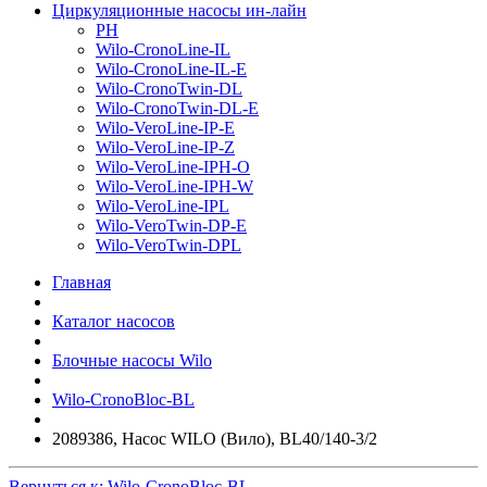
Циркуляционные насосы ин-лайн
PH
Wilo-CronoLine-IL
Wilo-CronoLine-IL-E
Wilo-CronoTwin-DL
Wilo-CronoTwin-DL-E
Wilo-VeroLine-IP-E
Wilo-VeroLine-IP-Z
Wilo-VeroLine-IPH-O
Wilo-VeroLine-IPH-W
Wilo-VeroLine-IPL
Wilo-VeroTwin-DP-E
Wilo-VeroTwin-DPL
Главная
Каталог насосов
Блочные насосы Wilo
Wilo-CronoBloc-BL
2089386, Насос WILO (Вило), BL40/140-3/2
Вернуться к: Wilo-CronoBloc-BL