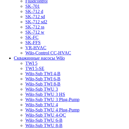
Fluidcontrol
SK-701
SK-712 d
SK-712 sd
SK-712 sd2
SK-712 ss
SK-712 w
SK-FC
SK-FFS
VR-HVAC
Wilo-Control CC-HVAC
Скважинные насосы Wilo
TWI 5
TWI 5-SE
Wilo-Sub TWI 4-B
Wilo-Sub TWI 6-B
Wilo-Sub TWI 8-B
Wilo-Sub TWU 3
Wilo-Sub TWU 3 HS
Wilo-Sub TWU 3 Plug-Pump
Wilo-Sub TWU 4
Wilo-Sub TWU 4 Plug-Pump
Wilo-Sub TWU 4-QC
Wilo-Sub TWU 6-B
Wilo-Sub TWU 8-B