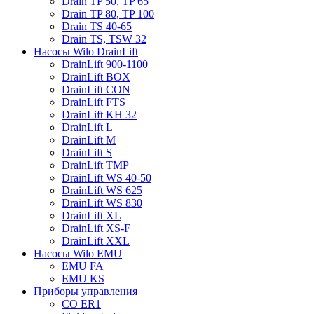
Drain TP 50, TP 65
Drain TP 80, TP 100
Drain TS 40-65
Drain TS, TSW 32
Насосы Wilo DrainLift
DrainLift 900-1100
DrainLift BOX
DrainLift CON
DrainLift FTS
DrainLift KH 32
DrainLift L
DrainLift M
DrainLift S
DrainLift TMP
DrainLift WS 40-50
DrainLift WS 625
DrainLift WS 830
DrainLift XL
DrainLift XS-F
DrainLift XXL
Насосы Wilo EMU
EMU FA
EMU KS
Приборы управления
CO ER1