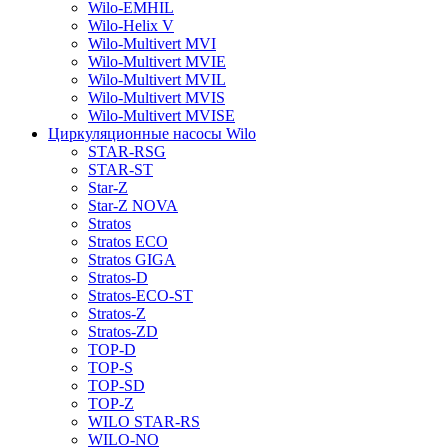
Wilo-EMHIL
Wilo-Helix V
Wilo-Multivert MVI
Wilo-Multivert MVIE
Wilo-Multivert MVIL
Wilo-Multivert MVIS
Wilo-Multivert MVISE
Циркуляционные насосы Wilo
STAR-RSG
STAR-ST
Star-Z
Star-Z NOVA
Stratos
Stratos ECO
Stratos GIGA
Stratos-D
Stratos-ECO-ST
Stratos-Z
Stratos-ZD
TOP-D
TOP-S
TOP-SD
TOP-Z
WILO STAR-RS
WILO-NO