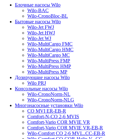
Блочные насосы Wilo
Wilo-BAC
Wilo-CronoBloc-BL
Бытовые насосы Wilo
Wilo-Jet FWJ
Wilo-Jet HWJ
Wilo-Jet WJ
Wilo-MultiCargo FMC
Wilo-MultiCargo HMC
Wilo-MultiCargo MC
Wilo-MultiPress FMP
Wilo-MultiPress HMP
Wilo-MultiPress MP
Дозирующие насосы Wilo
Wilo PRJ
Консольные насосы Wilo
Wilo-CronoNorm-NL
Wilo-CronoNorm-NLG
Многонасосные установки Wilo
CO MVI ER-EB-R
Comfort-N-CO 2-6 MVIS
Comfort-Vario COR MVIE VR
Comfort-Vario COR MVIE VR-EB-R
Wilo-Comfort CO 2-6 MVI...CC-EB-R
Wilo-Comfort CO-COR-Helix V...CC