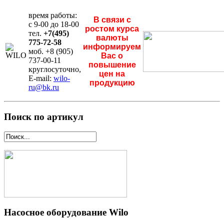
время работы:
В связи с
с 9-00 до 18-00
ростом курса
тел.
+7(495)
валюты
775-72-58
информируем
моб. +8 (905)
Вас о
737-00-11
повышение
круглосуточно,
цен на
E-mail:
wilo-
продукцию
ru@bk.ru
Поиск по артикул
Насосное оборудование Wilo