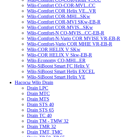
Wilo-Comfort CO-COR-MVI...CC
Wilo-Comfort COR Helix VE...VR
Wilo-Comfort COR-MHI...SKw
Wilo-Comfort COR-MVI SKw-EB-R
Wilo-Comfort COR-MVIS...SKw
Wilo-Comfort-N CO-MVIS...CC-EB-R
Wilo-Comfort-N-Vario COR MVISE VR-EB-R
Wilo-Comfort-Vario COR MHIE VR-EB-R
Wilo-COR HELIX V SKw
Wilo-COR HELIX V Skw-EB-R
Wilo-Economy CO-MHI...ER
Wilo-SiBoost Smart FC Helix V
Wilo-SiBoost Smart Helix EXCEL
Wilo-SiBoost Smart Helix VE
Насосы Wilo Drain
Drain LPC
Drain MTC
Drain MTS
Drain STS 40
Drain STS 65
Drain TC 40
Drain TM - TMW 32
Drain TMR 32
Drain TMT, TMC