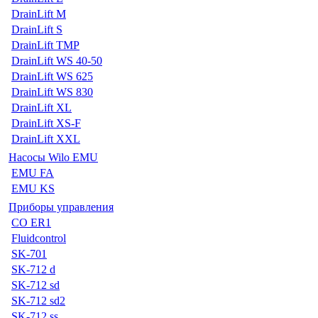
DrainLift M
DrainLift S
DrainLift TMP
DrainLift WS 40-50
DrainLift WS 625
DrainLift WS 830
DrainLift XL
DrainLift XS-F
DrainLift XXL
Насосы Wilo EMU
EMU FA
EMU KS
Приборы управления
CO ER1
Fluidcontrol
SK-701
SK-712 d
SK-712 sd
SK-712 sd2
SK-712 ss