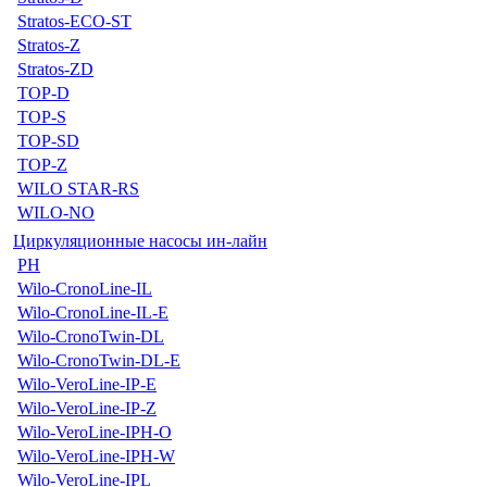
Stratos-ECO-ST
Stratos-Z
Stratos-ZD
TOP-D
TOP-S
TOP-SD
TOP-Z
WILO STAR-RS
WILO-NO
Циркуляционные насосы ин-лайн
PH
Wilo-CronoLine-IL
Wilo-CronoLine-IL-E
Wilo-CronoTwin-DL
Wilo-CronoTwin-DL-E
Wilo-VeroLine-IP-E
Wilo-VeroLine-IP-Z
Wilo-VeroLine-IPH-O
Wilo-VeroLine-IPH-W
Wilo-VeroLine-IPL