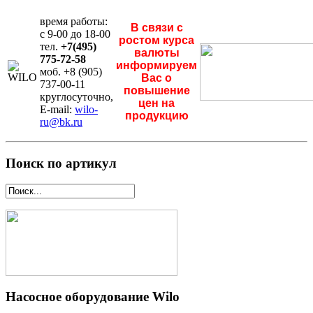
время работы:
В связи с
с 9-00 до 18-00
ростом курса
тел.
+7(495)
валюты
775-72-58
информируем
моб. +8 (905)
Вас о
737-00-11
повышение
круглосуточно,
цен на
E-mail:
wilo-
продукцию
ru@bk.ru
Поиск по артикул
Насосное оборудование Wilo