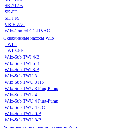
SK-712 w
SK-FC
SK-FFS
VR-HVAC
Wilo-Control CC-HVAC
Скважинные насосы Wilo
TWI 5
TWI 5-SE
Wilo-Sub TWI 4-B
Wilo-Sub TWI 6-B
Wilo-Sub TWI 8-B
Wilo-Sub TWU 3
Wilo-Sub TWU 3 HS
Wilo-Sub TWU 3 Plug-Pump
Wilo-Sub TWU 4
Wilo-Sub TWU 4 Plug-Pump
Wilo-Sub TWU 4-QC
Wilo-Sub TWU 6-B
Wilo-Sub TWU 8-B
Установки повышения давления Wilo