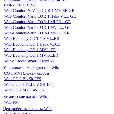
COR-1 HELIX VE
Wilo-Comfort-N-Vario COR-1 MVISE-GE
Wilo-Comfort-Vario COR-1 Helix VE...-GE
Wilo-Comfort-Vario COR-1 MHIE...-GE
Wilo-Comfort-Vario COR-1 MVIE...-GE
Wilo-Comfort-Vario COR-1 MVIE...VR
Wilo-Economy CO T-1 MVI...ER
Wilo-Economy CO-1 Helix V...CE
Wilo-Economy CO-1 MVI...ER
Wilo-Economy CO-1 MVIS...ER
Wilo-SiBoost Smart 1 Helix VE
Установки пожаротушения Wilo
CO 1 MVI (Жокей насосы)
Wilo CO 2 BL Sk-FFS
Wilo CO 2 HELIX V SK-FFS
Wilo CO 2 MVI Sk-FFS
Химические насосы Wilo
Wilo PM
Центробежные насосы Wilo