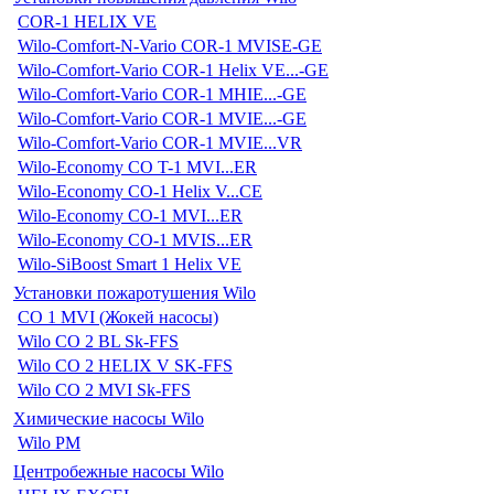
COR-1 HELIX VE
Wilo-Comfort-N-Vario COR-1 MVISE-GE
Wilo-Comfort-Vario COR-1 Helix VE...-GE
Wilo-Comfort-Vario COR-1 MHIE...-GE
Wilo-Comfort-Vario COR-1 MVIE...-GE
Wilo-Comfort-Vario COR-1 MVIE...VR
Wilo-Economy CO T-1 MVI...ER
Wilo-Economy CO-1 Helix V...CE
Wilo-Economy CO-1 MVI...ER
Wilo-Economy CO-1 MVIS...ER
Wilo-SiBoost Smart 1 Helix VE
Установки пожаротушения Wilo
CO 1 MVI (Жокей насосы)
Wilo CO 2 BL Sk-FFS
Wilo CO 2 HELIX V SK-FFS
Wilo CO 2 MVI Sk-FFS
Химические насосы Wilo
Wilo PM
Центробежные насосы Wilo