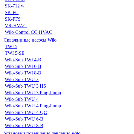
SK-712 w
SK-FC
SK-FFS
VR-HVAC
Wilo-Control CC-HVAC
Скважинные насосы Wilo
TWI 5
TWI 5-SE
Wilo-Sub TWI 4-B
Wilo-Sub TWI 6-B
Wilo-Sub TWI 8-B
Wilo-Sub TWU 3
Wilo-Sub TWU 3 HS
Wilo-Sub TWU 3 Plug-Pump
Wilo-Sub TWU 4
Wilo-Sub TWU 4 Plug-Pump
Wilo-Sub TWU 4-QC
Wilo-Sub TWU 6-B
Wilo-Sub TWU 8-B
Установки повышения давления Wilo