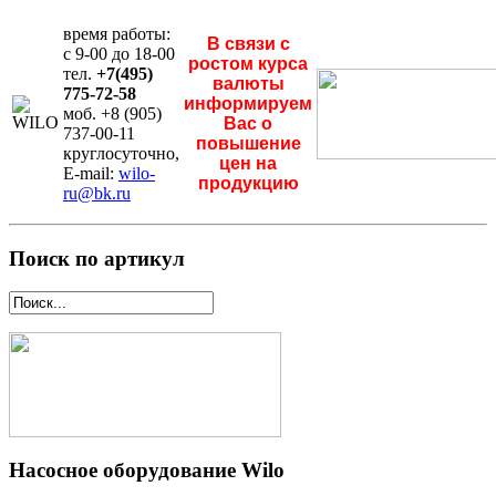
время работы:
В связи с
с 9-00 до 18-00
ростом курса
тел.
+7(495)
валюты
775-72-58
информируем
моб. +8 (905)
Вас о
737-00-11
повышение
круглосуточно,
цен на
E-mail:
wilo-
продукцию
ru@bk.ru
Поиск по артикул
Насосное оборудование Wilo