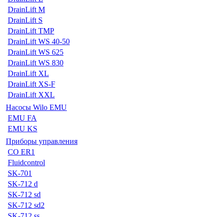
DrainLift M
DrainLift S
DrainLift TMP
DrainLift WS 40-50
DrainLift WS 625
DrainLift WS 830
DrainLift XL
DrainLift XS-F
DrainLift XXL
Насосы Wilo EMU
EMU FA
EMU KS
Приборы управления
CO ER1
Fluidcontrol
SK-701
SK-712 d
SK-712 sd
SK-712 sd2
SK-712 ss