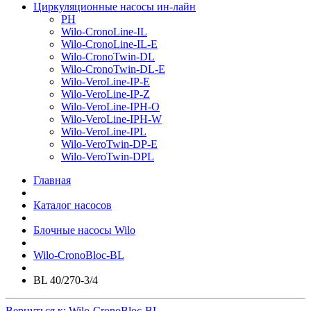
Циркуляционные насосы ин-лайн
PH
Wilo-CronoLine-IL
Wilo-CronoLine-IL-E
Wilo-CronoTwin-DL
Wilo-CronoTwin-DL-E
Wilo-VeroLine-IP-E
Wilo-VeroLine-IP-Z
Wilo-VeroLine-IPH-O
Wilo-VeroLine-IPH-W
Wilo-VeroLine-IPL
Wilo-VeroTwin-DP-E
Wilo-VeroTwin-DPL
Главная
Каталог насосов
Блочные насосы Wilo
Wilo-CronoBloc-BL
BL 40/270-3/4
Вернуться к: Wilo-CronoBloc-BL