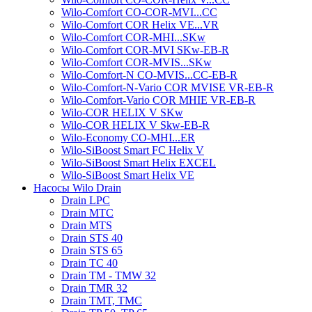
Wilo-Comfort CO-COR-MVI...CC
Wilo-Comfort COR Helix VE...VR
Wilo-Comfort COR-MHI...SKw
Wilo-Comfort COR-MVI SKw-EB-R
Wilo-Comfort COR-MVIS...SKw
Wilo-Comfort-N CO-MVIS...CC-EB-R
Wilo-Comfort-N-Vario COR MVISE VR-EB-R
Wilo-Comfort-Vario COR MHIE VR-EB-R
Wilo-COR HELIX V SKw
Wilo-COR HELIX V Skw-EB-R
Wilo-Economy CO-MHI...ER
Wilo-SiBoost Smart FC Helix V
Wilo-SiBoost Smart Helix EXCEL
Wilo-SiBoost Smart Helix VE
Насосы Wilo Drain
Drain LPC
Drain MTC
Drain MTS
Drain STS 40
Drain STS 65
Drain TC 40
Drain TM - TMW 32
Drain TMR 32
Drain TMT, TMC