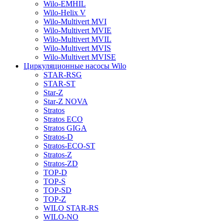
Wilo-EMHIL
Wilo-Helix V
Wilo-Multivert MVI
Wilo-Multivert MVIE
Wilo-Multivert MVIL
Wilo-Multivert MVIS
Wilo-Multivert MVISE
Циркуляционные насосы Wilo
STAR-RSG
STAR-ST
Star-Z
Star-Z NOVA
Stratos
Stratos ECO
Stratos GIGA
Stratos-D
Stratos-ECO-ST
Stratos-Z
Stratos-ZD
TOP-D
TOP-S
TOP-SD
TOP-Z
WILO STAR-RS
WILO-NO