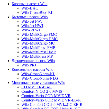
Блочные насосы Wilo
Wilo-BAC
Wilo-CronoBloc-BL
Бытовые насосы Wilo
Wilo-Jet FWJ
Wilo-Jet HWJ
Wilo-Jet WJ
Wilo-MultiCargo FMC
Wilo-MultiCargo HMC
Wilo-MultiCargo MC
Wilo-MultiPress FMP
Wilo-MultiPress HMP
Wilo-MultiPress MP
Дозирующие насосы Wilo
Wilo PRJ
Консольные насосы Wilo
Wilo-CronoNorm-NL
Wilo-CronoNorm-NLG
Многонасосные установки Wilo
CO MVI ER-EB-R
Comfort-N-CO 2-6 MVIS
Comfort-Vario COR MVIE VR
Comfort-Vario COR MVIE VR-EB-R
Wilo-Comfort CO 2-6 MVI...CC-EB-R
Wilo-Comfort CO-COR-Helix V...CC