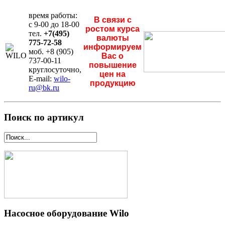
время работы:
В связи с
с 9-00 до 18-00
ростом курса
тел.
+7(495)
валюты
775-72-58
информируем
моб. +8 (905)
Вас о
737-00-11
повышение
круглосуточно,
цен на
E-mail:
wilo-
продукцию
ru@bk.ru
Поиск по артикул
Насосное оборудование Wilo