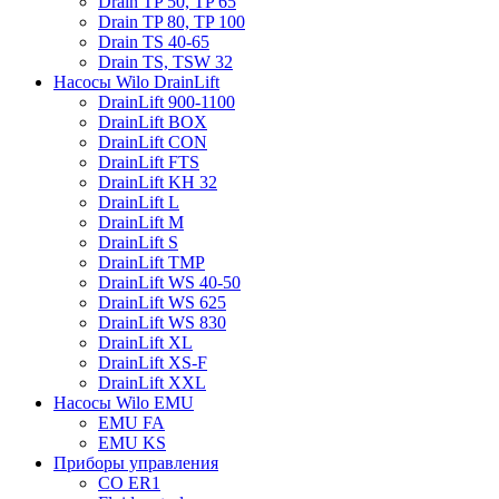
Drain TP 50, TP 65
Drain TP 80, TP 100
Drain TS 40-65
Drain TS, TSW 32
Насосы Wilo DrainLift
DrainLift 900-1100
DrainLift BOX
DrainLift CON
DrainLift FTS
DrainLift KH 32
DrainLift L
DrainLift M
DrainLift S
DrainLift TMP
DrainLift WS 40-50
DrainLift WS 625
DrainLift WS 830
DrainLift XL
DrainLift XS-F
DrainLift XXL
Насосы Wilo EMU
EMU FA
EMU KS
Приборы управления
CO ER1