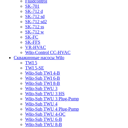
Fluidcontrol
SK-701
SK-712 d
SK-712 sd
SK-712 sd2
SK-712 ss
SK-712 w
SK-FC
SK-FFS
VR-HVAC
Wilo-Control CC-HVAC
Скважинные насосы Wilo
TWI 5
TWI 5-SE
Wilo-Sub TWI 4-B
Wilo-Sub TWI 6-B
Wilo-Sub TWI 8-B
Wilo-Sub TWU 3
Wilo-Sub TWU 3 HS
Wilo-Sub TWU 3 Plug-Pump
Wilo-Sub TWU 4
Wilo-Sub TWU 4 Plug-Pump
Wilo-Sub TWU 4-QC
Wilo-Sub TWU 6-B
Wilo-Sub TWU 8-B