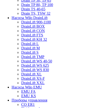
Drain TP 50, TP 65
Drain TP 80, TP 100
Drain TS 40-65
Drain TS, TSW 32
Насосы Wilo DrainLift
DrainLift 900-1100
DrainLift BOX
DrainLift CON
DrainLift FTS
DrainLift KH 32
DrainLift L
DrainLift M
DrainLift S
DrainLift TMP
DrainLift WS 40-50
DrainLift WS 625
DrainLift WS 830
DrainLift XL
DrainLift XS-F
DrainLift XXL
Насосы Wilo EMU
EMU FA
EMU KS
Приборы управления
CO ER1