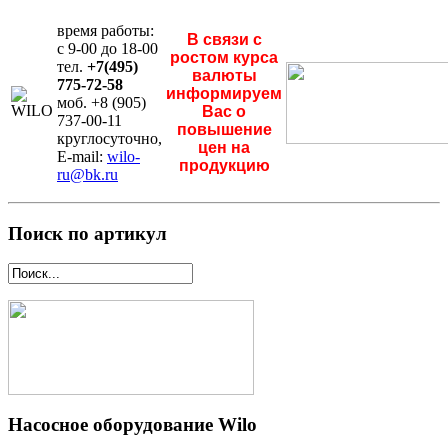
время работы:
В связи с
с 9-00 до 18-00
ростом курса
тел.
+7(495)
валюты
775-72-58
информируем
моб. +8 (905)
Вас о
737-00-11
повышение
круглосуточно,
цен на
E-mail:
wilo-
продукцию
ru@bk.ru
Поиск по артикул
Насосное оборудование Wilo