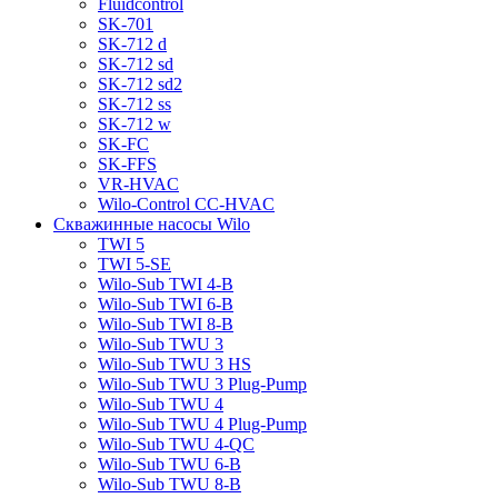
Fluidcontrol
SK-701
SK-712 d
SK-712 sd
SK-712 sd2
SK-712 ss
SK-712 w
SK-FC
SK-FFS
VR-HVAC
Wilo-Control CC-HVAC
Скважинные насосы Wilo
TWI 5
TWI 5-SE
Wilo-Sub TWI 4-B
Wilo-Sub TWI 6-B
Wilo-Sub TWI 8-B
Wilo-Sub TWU 3
Wilo-Sub TWU 3 HS
Wilo-Sub TWU 3 Plug-Pump
Wilo-Sub TWU 4
Wilo-Sub TWU 4 Plug-Pump
Wilo-Sub TWU 4-QC
Wilo-Sub TWU 6-B
Wilo-Sub TWU 8-B