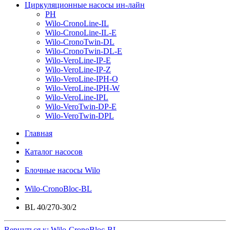
Циркуляционные насосы ин-лайн
PH
Wilo-CronoLine-IL
Wilo-CronoLine-IL-E
Wilo-CronoTwin-DL
Wilo-CronoTwin-DL-E
Wilo-VeroLine-IP-E
Wilo-VeroLine-IP-Z
Wilo-VeroLine-IPH-O
Wilo-VeroLine-IPH-W
Wilo-VeroLine-IPL
Wilo-VeroTwin-DP-E
Wilo-VeroTwin-DPL
Главная
Каталог насосов
Блочные насосы Wilo
Wilo-CronoBloc-BL
BL 40/270-30/2
Вернуться к: Wilo-CronoBloc-BL