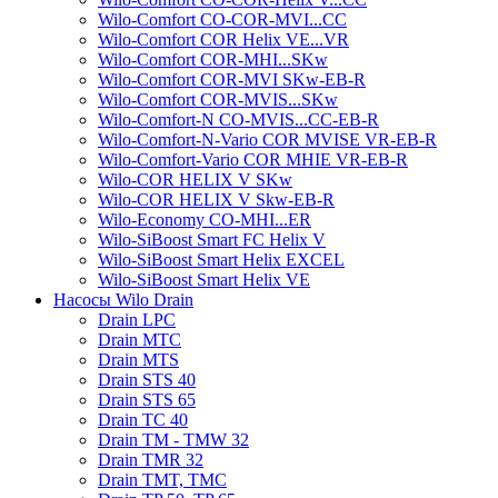
Wilo-Comfort CO-COR-MVI...CC
Wilo-Comfort COR Helix VE...VR
Wilo-Comfort COR-MHI...SKw
Wilo-Comfort COR-MVI SKw-EB-R
Wilo-Comfort COR-MVIS...SKw
Wilo-Comfort-N CO-MVIS...CC-EB-R
Wilo-Comfort-N-Vario COR MVISE VR-EB-R
Wilo-Comfort-Vario COR MHIE VR-EB-R
Wilo-COR HELIX V SKw
Wilo-COR HELIX V Skw-EB-R
Wilo-Economy CO-MHI...ER
Wilo-SiBoost Smart FC Helix V
Wilo-SiBoost Smart Helix EXCEL
Wilo-SiBoost Smart Helix VE
Насосы Wilo Drain
Drain LPC
Drain MTC
Drain MTS
Drain STS 40
Drain STS 65
Drain TC 40
Drain TM - TMW 32
Drain TMR 32
Drain TMT, TMC