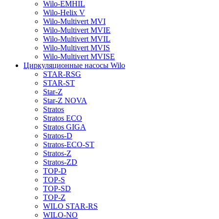
Wilo-EMHIL
Wilo-Helix V
Wilo-Multivert MVI
Wilo-Multivert MVIE
Wilo-Multivert MVIL
Wilo-Multivert MVIS
Wilo-Multivert MVISE
Циркуляционные насосы Wilo
STAR-RSG
STAR-ST
Star-Z
Star-Z NOVA
Stratos
Stratos ECO
Stratos GIGA
Stratos-D
Stratos-ECO-ST
Stratos-Z
Stratos-ZD
TOP-D
TOP-S
TOP-SD
TOP-Z
WILO STAR-RS
WILO-NO