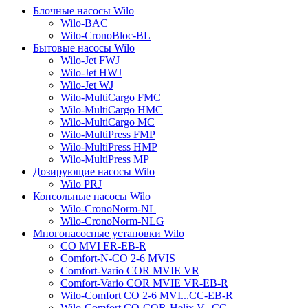
Блочные насосы Wilo
Wilo-BAC
Wilo-CronoBloc-BL
Бытовые насосы Wilo
Wilo-Jet FWJ
Wilo-Jet HWJ
Wilo-Jet WJ
Wilo-MultiCargo FMC
Wilo-MultiCargo HMC
Wilo-MultiCargo MC
Wilo-MultiPress FMP
Wilo-MultiPress HMP
Wilo-MultiPress MP
Дозирующие насосы Wilo
Wilo PRJ
Консольные насосы Wilo
Wilo-CronoNorm-NL
Wilo-CronoNorm-NLG
Многонасосные установки Wilo
CO MVI ER-EB-R
Comfort-N-CO 2-6 MVIS
Comfort-Vario COR MVIE VR
Comfort-Vario COR MVIE VR-EB-R
Wilo-Comfort CO 2-6 MVI...CC-EB-R
Wilo-Comfort CO-COR-Helix V...CC