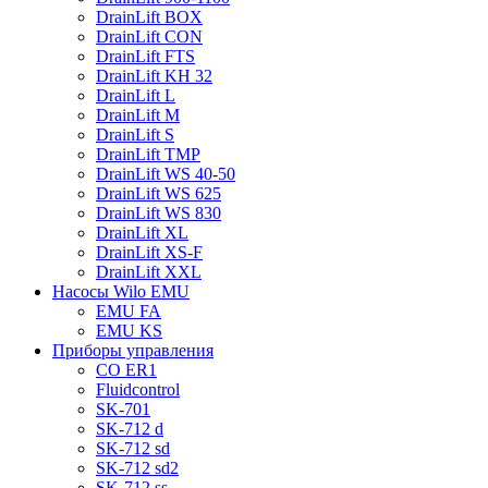
DrainLift BOX
DrainLift CON
DrainLift FTS
DrainLift KH 32
DrainLift L
DrainLift M
DrainLift S
DrainLift TMP
DrainLift WS 40-50
DrainLift WS 625
DrainLift WS 830
DrainLift XL
DrainLift XS-F
DrainLift XXL
Насосы Wilo EMU
EMU FA
EMU KS
Приборы управления
CO ER1
Fluidcontrol
SK-701
SK-712 d
SK-712 sd
SK-712 sd2
SK-712 ss