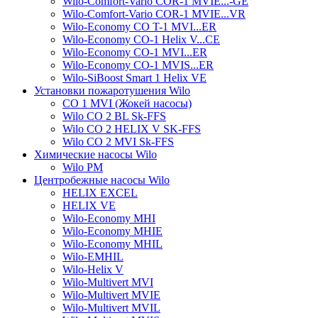
Wilo-Comfort-Vario COR-1 MVIE...-GE
Wilo-Comfort-Vario COR-1 MVIE...VR
Wilo-Economy CO T-1 MVI...ER
Wilo-Economy CO-1 Helix V...CE
Wilo-Economy CO-1 MVI...ER
Wilo-Economy CO-1 MVIS...ER
Wilo-SiBoost Smart 1 Helix VE
Установки пожаротушения Wilo
CO 1 MVI (Жокей насосы)
Wilo CO 2 BL Sk-FFS
Wilo CO 2 HELIX V SK-FFS
Wilo CO 2 MVI Sk-FFS
Химические насосы Wilo
Wilo PM
Центробежные насосы Wilo
HELIX EXCEL
HELIX VE
Wilo-Economy MHI
Wilo-Economy MHIE
Wilo-Economy MHIL
Wilo-EMHIL
Wilo-Helix V
Wilo-Multivert MVI
Wilo-Multivert MVIE
Wilo-Multivert MVIL