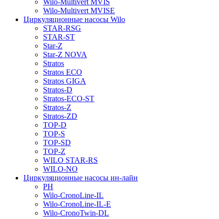
Wilo-Multivert MVIS
Wilo-Multivert MVISE
Циркуляционные насосы Wilo
STAR-RSG
STAR-ST
Star-Z
Star-Z NOVA
Stratos
Stratos ECO
Stratos GIGA
Stratos-D
Stratos-ECO-ST
Stratos-Z
Stratos-ZD
TOP-D
TOP-S
TOP-SD
TOP-Z
WILO STAR-RS
WILO-NO
Циркуляционные насосы ин-лайн
PH
Wilo-CronoLine-IL
Wilo-CronoLine-IL-E
Wilo-CronoTwin-DL