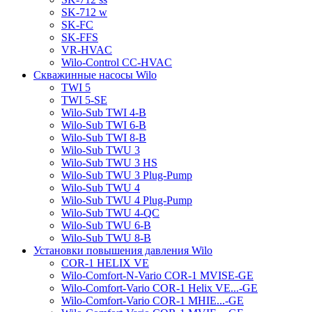
SK-712 w
SK-FC
SK-FFS
VR-HVAC
Wilo-Control CC-HVAC
Скважинные насосы Wilo
TWI 5
TWI 5-SE
Wilo-Sub TWI 4-B
Wilo-Sub TWI 6-B
Wilo-Sub TWI 8-B
Wilo-Sub TWU 3
Wilo-Sub TWU 3 HS
Wilo-Sub TWU 3 Plug-Pump
Wilo-Sub TWU 4
Wilo-Sub TWU 4 Plug-Pump
Wilo-Sub TWU 4-QC
Wilo-Sub TWU 6-B
Wilo-Sub TWU 8-B
Установки повышения давления Wilo
COR-1 HELIX VE
Wilo-Comfort-N-Vario COR-1 MVISE-GE
Wilo-Comfort-Vario COR-1 Helix VE...-GE
Wilo-Comfort-Vario COR-1 MHIE...-GE