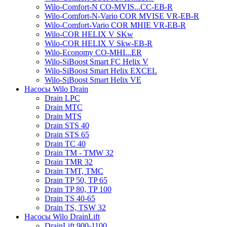
Wilo-Comfort-N CO-MVIS...CC-EB-R
Wilo-Comfort-N-Vario COR MVISE VR-EB-R
Wilo-Comfort-Vario COR MHIE VR-EB-R
Wilo-COR HELIX V SKw
Wilo-COR HELIX V Skw-EB-R
Wilo-Economy CO-MHI...ER
Wilo-SiBoost Smart FC Helix V
Wilo-SiBoost Smart Helix EXCEL
Wilo-SiBoost Smart Helix VE
Насосы Wilo Drain
Drain LPC
Drain MTC
Drain MTS
Drain STS 40
Drain STS 65
Drain TC 40
Drain TM - TMW 32
Drain TMR 32
Drain TMT, TMC
Drain TP 50, TP 65
Drain TP 80, TP 100
Drain TS 40-65
Drain TS, TSW 32
Насосы Wilo DrainLift
DrainLift 900-1100