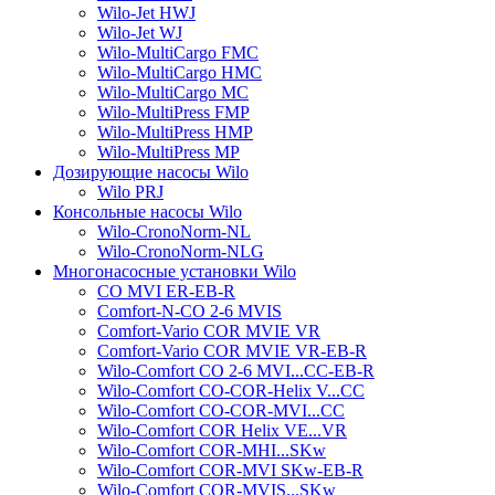
Wilo-Jet HWJ
Wilo-Jet WJ
Wilo-MultiCargo FMC
Wilo-MultiCargo HMC
Wilo-MultiCargo MC
Wilo-MultiPress FMP
Wilo-MultiPress HMP
Wilo-MultiPress MP
Дозирующие насосы Wilo
Wilo PRJ
Консольные насосы Wilo
Wilo-CronoNorm-NL
Wilo-CronoNorm-NLG
Многонасосные установки Wilo
CO MVI ER-EB-R
Comfort-N-CO 2-6 MVIS
Comfort-Vario COR MVIE VR
Comfort-Vario COR MVIE VR-EB-R
Wilo-Comfort CO 2-6 MVI...CC-EB-R
Wilo-Comfort CO-COR-Helix V...CC
Wilo-Comfort CO-COR-MVI...CC
Wilo-Comfort COR Helix VE...VR
Wilo-Comfort COR-MHI...SKw
Wilo-Comfort COR-MVI SKw-EB-R
Wilo-Comfort COR-MVIS...SKw