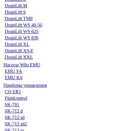
DrainLift M
DrainLift S
DrainLift TMP
DrainLift WS 40-50
DrainLift WS 625
DrainLift WS 830
DrainLift XL
DrainLift XS-F
DrainLift XXL
Насосы Wilo EMU
EMU FA
EMU KS
Приборы управления
CO ER1
Fluidcontrol
SK-701
SK-712 d
SK-712 sd
SK-712 sd2
SK-712 ss