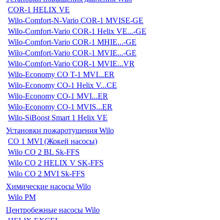
COR-1 HELIX VE
Wilo-Comfort-N-Vario COR-1 MVISE-GE
Wilo-Comfort-Vario COR-1 Helix VE...-GE
Wilo-Comfort-Vario COR-1 MHIE...-GE
Wilo-Comfort-Vario COR-1 MVIE...-GE
Wilo-Comfort-Vario COR-1 MVIE...VR
Wilo-Economy CO T-1 MVI...ER
Wilo-Economy CO-1 Helix V...CE
Wilo-Economy CO-1 MVI...ER
Wilo-Economy CO-1 MVIS...ER
Wilo-SiBoost Smart 1 Helix VE
Установки пожаротушения Wilo
CO 1 MVI (Жокей насосы)
Wilo CO 2 BL Sk-FFS
Wilo CO 2 HELIX V SK-FFS
Wilo CO 2 MVI Sk-FFS
Химические насосы Wilo
Wilo PM
Центробежные насосы Wilo