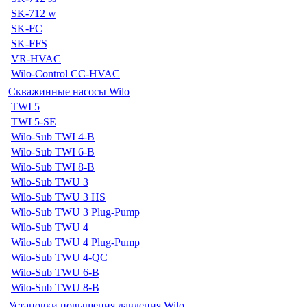
SK-712 w
SK-FC
SK-FFS
VR-HVAC
Wilo-Control CC-HVAC
Скважинные насосы Wilo
TWI 5
TWI 5-SE
Wilo-Sub TWI 4-B
Wilo-Sub TWI 6-B
Wilo-Sub TWI 8-B
Wilo-Sub TWU 3
Wilo-Sub TWU 3 HS
Wilo-Sub TWU 3 Plug-Pump
Wilo-Sub TWU 4
Wilo-Sub TWU 4 Plug-Pump
Wilo-Sub TWU 4-QC
Wilo-Sub TWU 6-B
Wilo-Sub TWU 8-B
Установки повышения давления Wilo