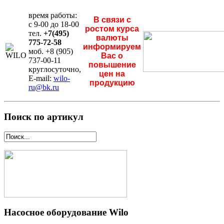
время работы:
В связи с
с 9-00 до 18-00
ростом курса
тел.
+7(495)
валюты
775-72-58
информируем
моб. +8 (905)
Вас о
737-00-11
повышение
круглосуточно,
цен на
E-mail:
wilo-
продукцию
ru@bk.ru
Поиск по артикул
Насосное оборудование Wilo