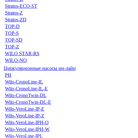
Stratos-ECO-ST
Stratos-Z
Stratos-ZD
TOP-D
TOP-S
TOP-SD
TOP-Z
WILO STAR-RS
WILO-NO
Циркуляционные насосы ин-лайн
PH
Wilo-CronoLine-IL
Wilo-CronoLine-IL-E
Wilo-CronoTwin-DL
Wilo-CronoTwin-DL-E
Wilo-VeroLine-IP-E
Wilo-VeroLine-IP-Z
Wilo-VeroLine-IPH-O
Wilo-VeroLine-IPH-W
Wilo-VeroLine-IPL