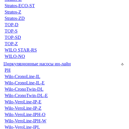
Stratos-ECO-ST
Stratos-Z
Stratos-ZD
TOP-D
TOP-S
TOP-SD
TOP-Z
WILO STAR-RS
WILO-NO
Циркуляционные насосы ин-лайн
PH
Wilo-CronoLine-IL
Wilo-CronoLine-IL-E
Wilo-CronoTwin-DL
Wilo-CronoTwin-DL-E
Wilo-VeroLine-IP-E
Wilo-VeroLine-IP-Z
Wilo-VeroLine-IPH-O
Wilo-VeroLine-IPH-W
Wilo-VeroLine-IPL