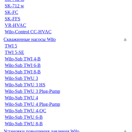
SK-712 w
SK-FC
SK-FFS
VR-HVAC
Wilo-Control CC-HVAC
Скважинные насосы Wilo
TWI 5
TWI 5-SE
Wilo-Sub TWI 4-B
Wilo-Sub TWI 6-B
Wilo-Sub TWI 8-B
Wilo-Sub TWU 3
Wilo-Sub TWU 3 HS
Wilo-Sub TWU 3 Plug-Pump
Wilo-Sub TWU 4
Wilo-Sub TWU 4 Plug-Pump
Wilo-Sub TWU 4-QC
Wilo-Sub TWU 6-B
Wilo-Sub TWU 8-B
Установки повышения давления Wilo