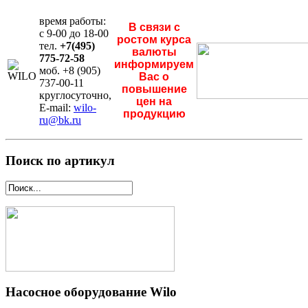
время работы:
В связи с
с 9-00 до 18-00
ростом курса
тел.
+7(495)
валюты
775-72-58
информируем
моб. +8 (905)
Вас о
737-00-11
повышение
круглосуточно,
цен на
E-mail:
wilo-
продукцию
ru@bk.ru
Поиск по артикул
Насосное оборудование Wilo