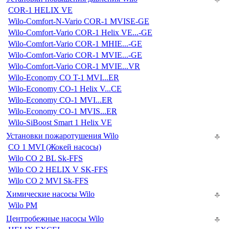
COR-1 HELIX VE
Wilo-Comfort-N-Vario COR-1 MVISE-GE
Wilo-Comfort-Vario COR-1 Helix VE...-GE
Wilo-Comfort-Vario COR-1 MHIE...-GE
Wilo-Comfort-Vario COR-1 MVIE...-GE
Wilo-Comfort-Vario COR-1 MVIE...VR
Wilo-Economy CO T-1 MVI...ER
Wilo-Economy CO-1 Helix V...CE
Wilo-Economy CO-1 MVI...ER
Wilo-Economy CO-1 MVIS...ER
Wilo-SiBoost Smart 1 Helix VE
Установки пожаротушения Wilo
CO 1 MVI (Жокей насосы)
Wilo CO 2 BL Sk-FFS
Wilo CO 2 HELIX V SK-FFS
Wilo CO 2 MVI Sk-FFS
Химические насосы Wilo
Wilo PM
Центробежные насосы Wilo