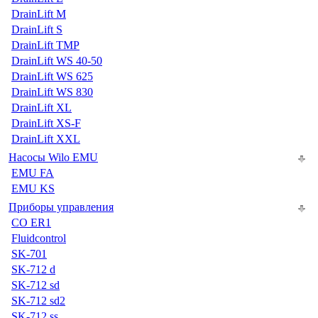
DrainLift M
DrainLift S
DrainLift TMP
DrainLift WS 40-50
DrainLift WS 625
DrainLift WS 830
DrainLift XL
DrainLift XS-F
DrainLift XXL
Насосы Wilo EMU
EMU FA
EMU KS
Приборы управления
CO ER1
Fluidcontrol
SK-701
SK-712 d
SK-712 sd
SK-712 sd2
SK-712 ss