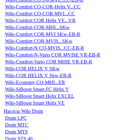
Wilo-Comfort CO-COR-Helix V...CC
Wilo-Comfort CO-COR-MVI...CC
Wilo-Comfort COR Helix VE...VR
Wilo-Comfort COR-MHI...SKw
Wilo-Comfort COR-MVI SKw-EB-R
Wilo-Comfort COR-MVIS...SKw
Wilo-Comfort-N CO-MVIS...CC-EB-R
Wilo-Comfort-N-Vario COR MVISE VR-EB-R
Wilo-Comfort-Vario COR MHIE VR-EB-R
Wilo-COR HELIX V SKw
Wilo-COR HELIX V Skw-EB-R
Wilo-Economy CO-MHI...ER
Wilo-SiBoost Smart FC Helix V
Wilo-SiBoost Smart Helix EXCEL
Wilo-SiBoost Smart Helix VE
Насосы Wilo Drain
Drain LPC
Drain MTC
Drain MTS
Drain STS 40