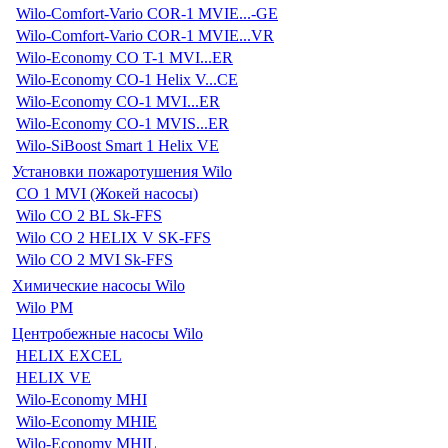
Wilo-Comfort-Vario COR-1 MVIE...-GE
Wilo-Comfort-Vario COR-1 MVIE...VR
Wilo-Economy CO T-1 MVI...ER
Wilo-Economy CO-1 Helix V...CE
Wilo-Economy CO-1 MVI...ER
Wilo-Economy CO-1 MVIS...ER
Wilo-SiBoost Smart 1 Helix VE
Установки пожаротушения Wilo
CO 1 MVI (Жокей насосы)
Wilo CO 2 BL Sk-FFS
Wilo CO 2 HELIX V SK-FFS
Wilo CO 2 MVI Sk-FFS
Химические насосы Wilo
Wilo PM
Центробежные насосы Wilo
HELIX EXCEL
HELIX VE
Wilo-Economy MHI
Wilo-Economy MHIE
Wilo-Economy MHIL