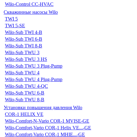
Wilo-Control CC-HVAC
Скважинные насосы Wilo
TWI 5
TWI 5-SE
Wilo-Sub TWI 4-B
Wilo-Sub TWI 6-B
Wilo-Sub TWI 8-B
Wilo-Sub TWU 3
Wilo-Sub TWU 3 HS
Wilo-Sub TWU 3 Plug-Pump
Wilo-Sub TWU 4
Wilo-Sub TWU 4 Plug-Pump
Wilo-Sub TWU 4-QC
Wilo-Sub TWU 6-B
Wilo-Sub TWU 8-B
Установки повышения давления Wilo
COR-1 HELIX VE
Wilo-Comfort-N-Vario COR-1 MVISE-GE
Wilo-Comfort-Vario COR-1 Helix VE...-GE
Wilo-Comfort-Vario COR-1 MHIE...-GE