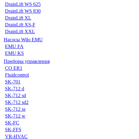
DrainLift WS 625
DrainLift WS 830
DrainLift XL
DrainLift XS-F
DrainLift XXL
Насосы Wilo EMU
EMU FA
EMU KS
Приборы управления
CO ER1
Fluidcontrol
SK-701
SK-712 d
SK-712 sd
SK-712 sd2
SK-712 ss
SK-712 w
SK-FC
SK-FFS
VR-HVAC