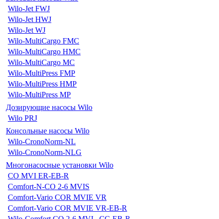
Wilo-Jet FWJ
Wilo-Jet HWJ
Wilo-Jet WJ
Wilo-MultiCargo FMC
Wilo-MultiCargo HMC
Wilo-MultiCargo MC
Wilo-MultiPress FMP
Wilo-MultiPress HMP
Wilo-MultiPress MP
Дозирующие насосы Wilo
Wilo PRJ
Консольные насосы Wilo
Wilo-CronoNorm-NL
Wilo-CronoNorm-NLG
Многонасосные установки Wilo
CO MVI ER-EB-R
Comfort-N-CO 2-6 MVIS
Comfort-Vario COR MVIE VR
Comfort-Vario COR MVIE VR-EB-R
Wilo-Comfort CO 2-6 MVI...CC-EB-R