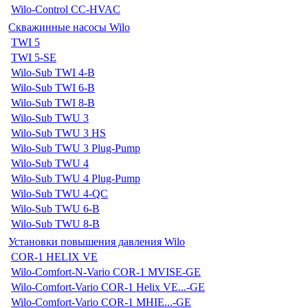
Wilo-Control CC-HVAC
Скважинные насосы Wilo
TWI 5
TWI 5-SE
Wilo-Sub TWI 4-B
Wilo-Sub TWI 6-B
Wilo-Sub TWI 8-B
Wilo-Sub TWU 3
Wilo-Sub TWU 3 HS
Wilo-Sub TWU 3 Plug-Pump
Wilo-Sub TWU 4
Wilo-Sub TWU 4 Plug-Pump
Wilo-Sub TWU 4-QC
Wilo-Sub TWU 6-B
Wilo-Sub TWU 8-B
Установки повышения давления Wilo
COR-1 HELIX VE
Wilo-Comfort-N-Vario COR-1 MVISE-GE
Wilo-Comfort-Vario COR-1 Helix VE...-GE
Wilo-Comfort-Vario COR-1 MHIE...-GE