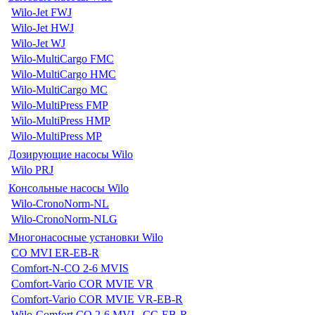
Wilo-Jet FWJ
Wilo-Jet HWJ
Wilo-Jet WJ
Wilo-MultiCargo FMC
Wilo-MultiCargo HMC
Wilo-MultiCargo MC
Wilo-MultiPress FMP
Wilo-MultiPress HMP
Wilo-MultiPress MP
Дозирующие насосы Wilo
Wilo PRJ
Консольные насосы Wilo
Wilo-CronoNorm-NL
Wilo-CronoNorm-NLG
Многонасосные установки Wilo
CO MVI ER-EB-R
Comfort-N-CO 2-6 MVIS
Comfort-Vario COR MVIE VR
Comfort-Vario COR MVIE VR-EB-R
Wilo-Comfort CO 2-6 MVI...CC-EB-R