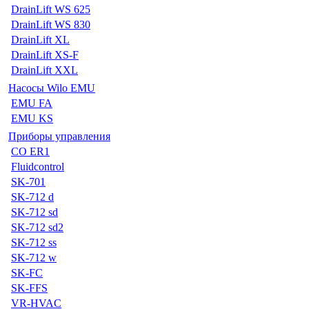
DrainLift WS 625
DrainLift WS 830
DrainLift XL
DrainLift XS-F
DrainLift XXL
Насосы Wilo EMU
EMU FA
EMU KS
Приборы управления
CO ER1
Fluidcontrol
SK-701
SK-712 d
SK-712 sd
SK-712 sd2
SK-712 ss
SK-712 w
SK-FC
SK-FFS
VR-HVAC