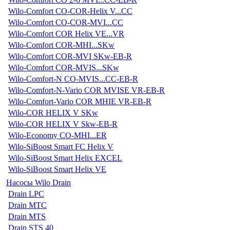
Wilo-Comfort CO-COR-Helix V...CC
Wilo-Comfort CO-COR-MVI...CC
Wilo-Comfort COR Helix VE...VR
Wilo-Comfort COR-MHI...SKw
Wilo-Comfort COR-MVI SKw-EB-R
Wilo-Comfort COR-MVIS...SKw
Wilo-Comfort-N CO-MVIS...CC-EB-R
Wilo-Comfort-N-Vario COR MVISE VR-EB-R
Wilo-Comfort-Vario COR MHIE VR-EB-R
Wilo-COR HELIX V SKw
Wilo-COR HELIX V Skw-EB-R
Wilo-Economy CO-MHI...ER
Wilo-SiBoost Smart FC Helix V
Wilo-SiBoost Smart Helix EXCEL
Wilo-SiBoost Smart Helix VE
Насосы Wilo Drain
Drain LPC
Drain MTC
Drain MTS
Drain STS 40