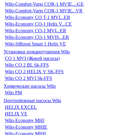
Wilo-Comfort-Vario COR-1 MVIE...-GE
Wilo-Comfort-Vario COR-1 MVIE...VR
Wilo-Economy CO T-1 MVI...ER
Wilo-Economy CO-1 Helix V...CE
Wilo-Economy CO-1 MVI...ER
Wilo-Economy CO-1 MVIS...ER
Wilo-SiBoost Smart 1 Helix VE
Установки пожаротушения Wilo
CO 1 MVI (Жокей насосы)
Wilo CO 2 BL Sk-FFS
Wilo CO 2 HELIX V SK-FFS
Wilo CO 2 MVI Sk-FFS
Химические насосы Wilo
Wilo PM
Центробежные насосы Wilo
HELIX EXCEL
HELIX VE
Wilo-Economy MHI
Wilo-Economy MHIE
Wilo-Economy MHIL