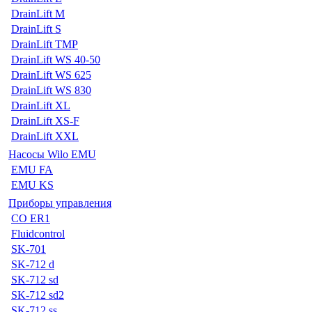
DrainLift M
DrainLift S
DrainLift TMP
DrainLift WS 40-50
DrainLift WS 625
DrainLift WS 830
DrainLift XL
DrainLift XS-F
DrainLift XXL
Насосы Wilo EMU
EMU FA
EMU KS
Приборы управления
CO ER1
Fluidcontrol
SK-701
SK-712 d
SK-712 sd
SK-712 sd2
SK-712 ss