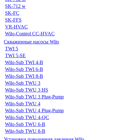
SK-712 w
SK-FC
SK-FFS
VR-HVAC
Wilo-Control CC-HVAC
Скважинные насосы Wilo
TWI 5
TWI 5-SE
Wilo-Sub TWI 4-B
Wilo-Sub TWI 6-B
Wilo-Sub TWI 8-B
Wilo-Sub TWU 3
Wilo-Sub TWU 3 HS
Wilo-Sub TWU 3 Plug-Pump
Wilo-Sub TWU 4
Wilo-Sub TWU 4 Plug-Pump
Wilo-Sub TWU 4-QC
Wilo-Sub TWU 6-B
Wilo-Sub TWU 8-B
Установки повышения давления Wilo