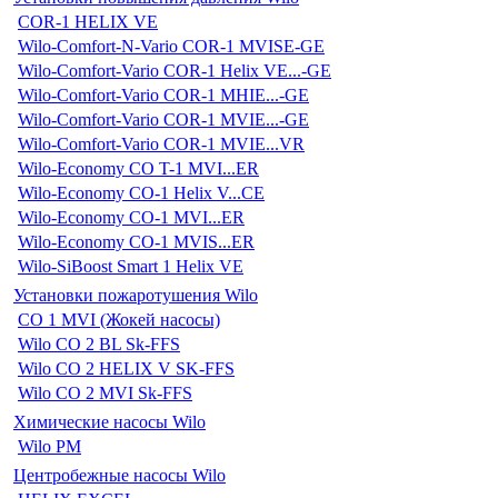
COR-1 HELIX VE
Wilo-Comfort-N-Vario COR-1 MVISE-GE
Wilo-Comfort-Vario COR-1 Helix VE...-GE
Wilo-Comfort-Vario COR-1 MHIE...-GE
Wilo-Comfort-Vario COR-1 MVIE...-GE
Wilo-Comfort-Vario COR-1 MVIE...VR
Wilo-Economy CO T-1 MVI...ER
Wilo-Economy CO-1 Helix V...CE
Wilo-Economy CO-1 MVI...ER
Wilo-Economy CO-1 MVIS...ER
Wilo-SiBoost Smart 1 Helix VE
Установки пожаротушения Wilo
CO 1 MVI (Жокей насосы)
Wilo CO 2 BL Sk-FFS
Wilo CO 2 HELIX V SK-FFS
Wilo CO 2 MVI Sk-FFS
Химические насосы Wilo
Wilo PM
Центробежные насосы Wilo