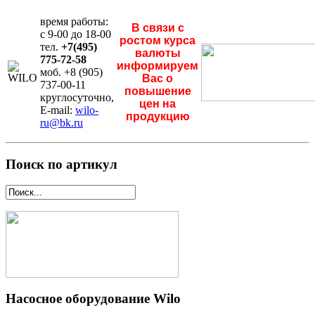
время работы:
В связи с
с 9-00 до 18-00
ростом курса
тел.
+7(495)
валюты
775-72-58
информируем
моб. +8 (905)
Вас о
737-00-11
повышение
круглосуточно,
цен на
E-mail:
wilo-
продукцию
ru@bk.ru
Поиск по артикул
Насосное оборудование Wilo