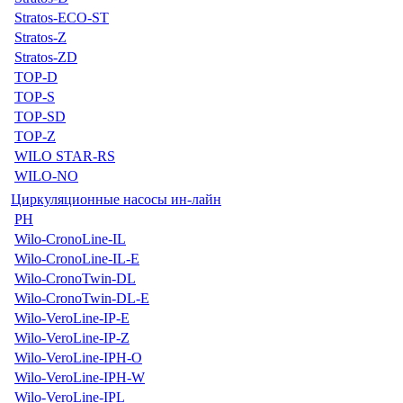
Stratos-ECO-ST
Stratos-Z
Stratos-ZD
TOP-D
TOP-S
TOP-SD
TOP-Z
WILO STAR-RS
WILO-NO
Циркуляционные насосы ин-лайн
PH
Wilo-CronoLine-IL
Wilo-CronoLine-IL-E
Wilo-CronoTwin-DL
Wilo-CronoTwin-DL-E
Wilo-VeroLine-IP-E
Wilo-VeroLine-IP-Z
Wilo-VeroLine-IPH-O
Wilo-VeroLine-IPH-W
Wilo-VeroLine-IPL