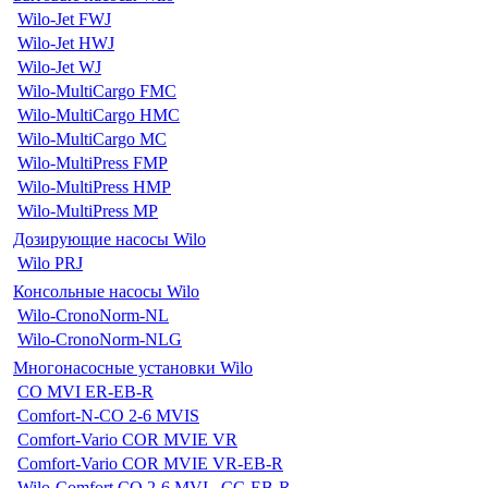
Wilo-Jet FWJ
Wilo-Jet HWJ
Wilo-Jet WJ
Wilo-MultiCargo FMC
Wilo-MultiCargo HMC
Wilo-MultiCargo MC
Wilo-MultiPress FMP
Wilo-MultiPress HMP
Wilo-MultiPress MP
Дозирующие насосы Wilo
Wilo PRJ
Консольные насосы Wilo
Wilo-CronoNorm-NL
Wilo-CronoNorm-NLG
Многонасосные установки Wilo
CO MVI ER-EB-R
Comfort-N-CO 2-6 MVIS
Comfort-Vario COR MVIE VR
Comfort-Vario COR MVIE VR-EB-R
Wilo-Comfort CO 2-6 MVI...CC-EB-R