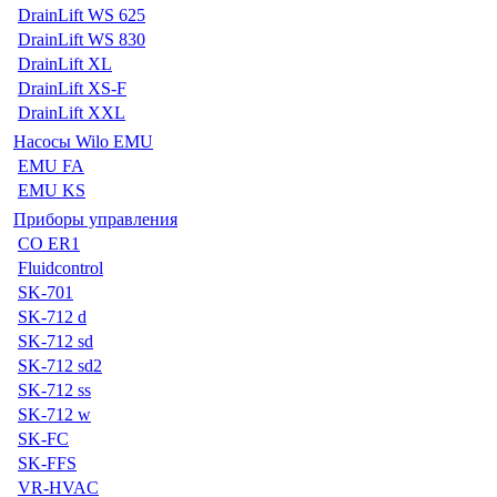
DrainLift WS 625
DrainLift WS 830
DrainLift XL
DrainLift XS-F
DrainLift XXL
Насосы Wilo EMU
EMU FA
EMU KS
Приборы управления
CO ER1
Fluidcontrol
SK-701
SK-712 d
SK-712 sd
SK-712 sd2
SK-712 ss
SK-712 w
SK-FC
SK-FFS
VR-HVAC