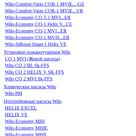
Wilo-Comfort-Vario COR-1 MVIE...-GE
Wilo-Comfort-Vario COR-1 MVIE...VR
Wilo-Economy CO T-1 MVI...ER
Wilo-Economy CO-1 Helix V...CE
Wilo-Economy CO-1 MVI...ER
Wilo-Economy CO-1 MVIS...ER
Wilo-SiBoost Smart 1 Helix VE
Установки пожаротушения Wilo
CO 1 MVI (Жокей насосы)
Wilo CO 2 BL Sk-FFS
Wilo CO 2 HELIX V SK-FFS
Wilo CO 2 MVI Sk-FFS
Химические насосы Wilo
Wilo PM
Центробежные насосы Wilo
HELIX EXCEL
HELIX VE
Wilo-Economy MHI
Wilo-Economy MHIE
Wilo-Economy MHIL