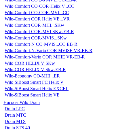
Wilo-Comfort CO-COR-Helix V...CC
Wilo-Comfort CO-COR-MVI...CC
Wilo-Comfort COR Helix VE...VR
Wilo-Comfort COR-MHI...SKw
Wilo-Comfort COR-MVI SKw-EB-R
Wilo-Comfort COR-MVIS...SKw
Wilo-Comfort-N CO-MVIS...CC-EB-R
Wilo-Comfort-N-Vario COR MVISE VR-EB-R
Wilo-Comfort-Vario COR MHIE VR-EB-R
Wilo-COR HELIX V SKw
Wilo-COR HELIX V Skw-EB-R
Wilo-Economy CO-MHI...ER
Wilo-SiBoost Smart FC Helix V
Wilo-SiBoost Smart Helix EXCEL
Wilo-SiBoost Smart Helix VE
Насосы Wilo Drain
Drain LPC
Drain MTC
Drain MTS
Drain STS 40