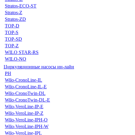
Stratos-ECO-ST
Stratos-Z
Stratos-ZD
TOP-D
TOP-S
TOP-SD
TOP-Z
WILO STAR-RS
WILO-NO
Циркуляционные насосы ин-лайн
PH
Wilo-CronoLine-IL
Wilo-CronoLine-IL-E
Wilo-CronoTwin-DL
Wilo-CronoTwin-DL-E
Wilo-VeroLine-IP-E
Wilo-VeroLine-IP-Z
Wilo-VeroLine-IPH-O
Wilo-VeroLine-IPH-W
Wilo-VeroLine-IPL