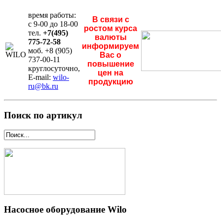
время работы:
В связи с
с 9-00 до 18-00
ростом курса
тел.
+7(495)
валюты
775-72-58
информируем
моб. +8 (905)
Вас о
737-00-11
повышение
круглосуточно,
цен на
E-mail:
wilo-
продукцию
ru@bk.ru
Поиск по артикул
Насосное оборудование Wilo