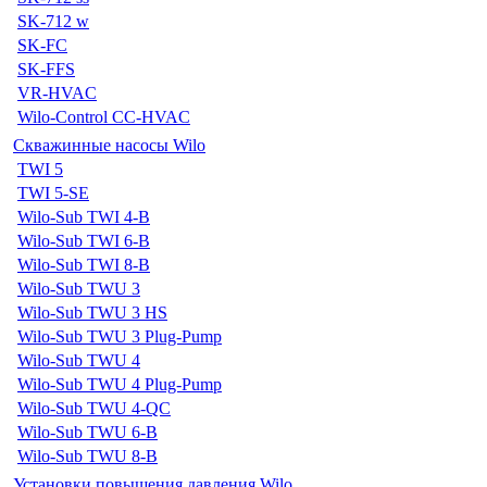
SK-712 w
SK-FC
SK-FFS
VR-HVAC
Wilo-Control CC-HVAC
Скважинные насосы Wilo
TWI 5
TWI 5-SE
Wilo-Sub TWI 4-B
Wilo-Sub TWI 6-B
Wilo-Sub TWI 8-B
Wilo-Sub TWU 3
Wilo-Sub TWU 3 HS
Wilo-Sub TWU 3 Plug-Pump
Wilo-Sub TWU 4
Wilo-Sub TWU 4 Plug-Pump
Wilo-Sub TWU 4-QC
Wilo-Sub TWU 6-B
Wilo-Sub TWU 8-B
Установки повышения давления Wilo