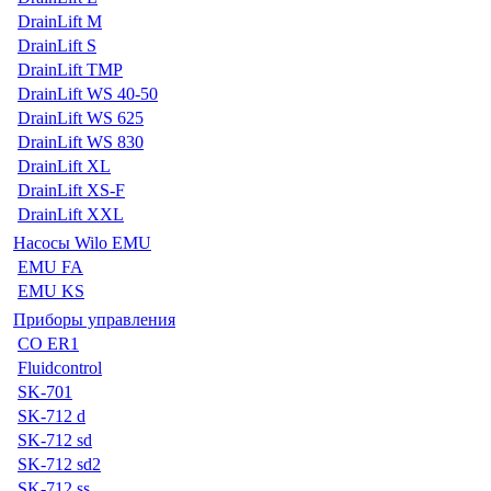
DrainLift M
DrainLift S
DrainLift TMP
DrainLift WS 40-50
DrainLift WS 625
DrainLift WS 830
DrainLift XL
DrainLift XS-F
DrainLift XXL
Насосы Wilo EMU
EMU FA
EMU KS
Приборы управления
CO ER1
Fluidcontrol
SK-701
SK-712 d
SK-712 sd
SK-712 sd2
SK-712 ss