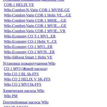
COR-1 HELIX VE
Wilo-Comfort-N-Vario COR-1 MVISE-GE
Wilo-Comfort-Vario COR-1 Helix VE...-GE
Wilo-Comfort-Vario COR-1 MHIE...-GE
Wilo-Comfort-Vario COR-1 MVIE...-GE
Wilo-Comfort-Vario COR-1 MVIE...VR
Wilo-Economy CO T-1 MVI...ER
Wilo-Economy CO-1 Helix V...CE
Wilo-Economy CO-1 MVI...ER
Wilo-Economy CO-1 MVIS...ER
Wilo-SiBoost Smart 1 Helix VE
Установки пожаротушения Wilo
CO 1 MVI (Жокей насосы)
Wilo CO 2 BL Sk-FFS
Wilo CO 2 HELIX V SK-FFS
Wilo CO 2 MVI Sk-FFS
Химические насосы Wilo
Wilo PM
Центробежные насосы Wilo