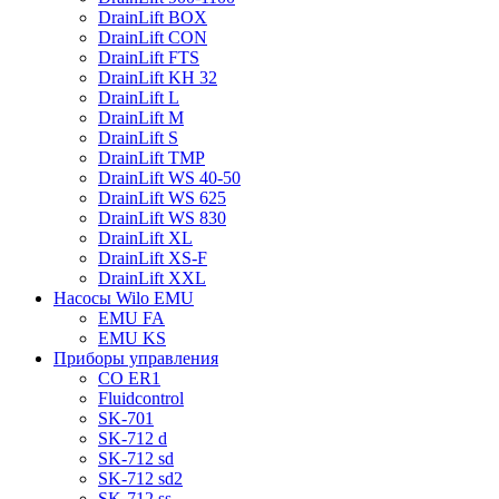
DrainLift BOX
DrainLift CON
DrainLift FTS
DrainLift KH 32
DrainLift L
DrainLift M
DrainLift S
DrainLift TMP
DrainLift WS 40-50
DrainLift WS 625
DrainLift WS 830
DrainLift XL
DrainLift XS-F
DrainLift XXL
Насосы Wilo EMU
EMU FA
EMU KS
Приборы управления
CO ER1
Fluidcontrol
SK-701
SK-712 d
SK-712 sd
SK-712 sd2
SK-712 ss