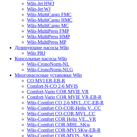
Wilo-Jet HWJ
Wilo-Jet WJ
Wilo-MultiCargo FMC
Wilo-MultiCargo HMC
Wilo-MultiCargo MC
Wilo-MultiPress FMP
Wilo-MultiPress HMP
Wilo-MultiPress MP
Дозирующие насосы Wilo
Wilo PRJ
Консольные насосы Wilo
Wilo-CronoNorm-NL
Wilo-CronoNorm-NLG
Многонасосные установки Wilo
CO MVI ER-EB-R
Comfort-N-CO 2-6 MVIS
Comfort-Vario COR MVIE VR
Comfort-Vario COR MVIE VR-EB-R
Wilo-Comfort CO 2-6 MVI...CC-EB-R
Wilo-Comfort CO-COR-Helix V...CC
Wilo-Comfort CO-COR-MVI...CC
Wilo-Comfort COR Helix VE...VR
Wilo-Comfort COR-MHI...SKw
Wilo-Comfort COR-MVI SKw-EB-R
Wilo-Comfort COR-MVIS...SKw