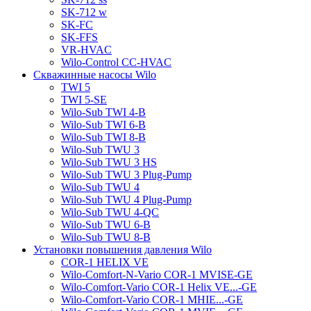
SK-712 w
SK-FC
SK-FFS
VR-HVAC
Wilo-Control CC-HVAC
Скважинные насосы Wilo
TWI 5
TWI 5-SE
Wilo-Sub TWI 4-B
Wilo-Sub TWI 6-B
Wilo-Sub TWI 8-B
Wilo-Sub TWU 3
Wilo-Sub TWU 3 HS
Wilo-Sub TWU 3 Plug-Pump
Wilo-Sub TWU 4
Wilo-Sub TWU 4 Plug-Pump
Wilo-Sub TWU 4-QC
Wilo-Sub TWU 6-B
Wilo-Sub TWU 8-B
Установки повышения давления Wilo
COR-1 HELIX VE
Wilo-Comfort-N-Vario COR-1 MVISE-GE
Wilo-Comfort-Vario COR-1 Helix VE...-GE
Wilo-Comfort-Vario COR-1 MHIE...-GE