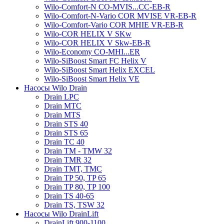
Wilo-Comfort-N CO-MVIS...CC-EB-R
Wilo-Comfort-N-Vario COR MVISE VR-EB-R
Wilo-Comfort-Vario COR MHIE VR-EB-R
Wilo-COR HELIX V SKw
Wilo-COR HELIX V Skw-EB-R
Wilo-Economy CO-MHI...ER
Wilo-SiBoost Smart FC Helix V
Wilo-SiBoost Smart Helix EXCEL
Wilo-SiBoost Smart Helix VE
Насосы Wilo Drain
Drain LPC
Drain MTC
Drain MTS
Drain STS 40
Drain STS 65
Drain TC 40
Drain TM - TMW 32
Drain TMR 32
Drain TMT, TMC
Drain TP 50, TP 65
Drain TP 80, TP 100
Drain TS 40-65
Drain TS, TSW 32
Насосы Wilo DrainLift
DrainLift 900-1100