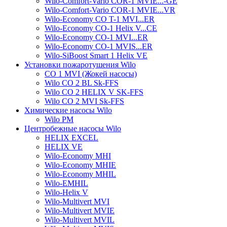
Wilo-Comfort-Vario COR-1 MVIE...-GE
Wilo-Comfort-Vario COR-1 MVIE...VR
Wilo-Economy CO T-1 MVI...ER
Wilo-Economy CO-1 Helix V...CE
Wilo-Economy CO-1 MVI...ER
Wilo-Economy CO-1 MVIS...ER
Wilo-SiBoost Smart 1 Helix VE
Установки пожаротушения Wilo
CO 1 MVI (Жокей насосы)
Wilo CO 2 BL Sk-FFS
Wilo CO 2 HELIX V SK-FFS
Wilo CO 2 MVI Sk-FFS
Химические насосы Wilo
Wilo PM
Центробежные насосы Wilo
HELIX EXCEL
HELIX VE
Wilo-Economy MHI
Wilo-Economy MHIE
Wilo-Economy MHIL
Wilo-EMHIL
Wilo-Helix V
Wilo-Multivert MVI
Wilo-Multivert MVIE
Wilo-Multivert MVIL