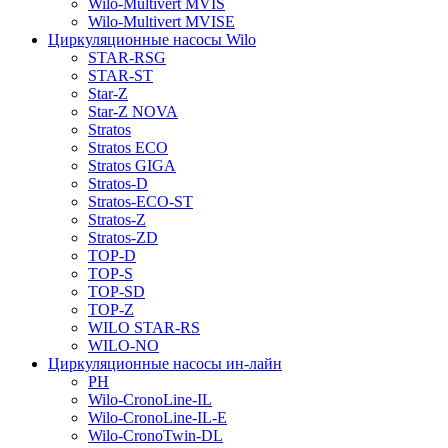
Wilo-Multivert MVIS
Wilo-Multivert MVISE
Циркуляционные насосы Wilo
STAR-RSG
STAR-ST
Star-Z
Star-Z NOVA
Stratos
Stratos ECO
Stratos GIGA
Stratos-D
Stratos-ECO-ST
Stratos-Z
Stratos-ZD
TOP-D
TOP-S
TOP-SD
TOP-Z
WILO STAR-RS
WILO-NO
Циркуляционные насосы ин-лайн
PH
Wilo-CronoLine-IL
Wilo-CronoLine-IL-E
Wilo-CronoTwin-DL