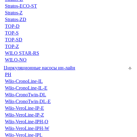
Stratos-ECO-ST
Stratos-Z
Stratos-ZD
TOP-D
TOP-S
TOP-SD
TOP-Z
WILO STAR-RS
WILO-NO
Циркуляционные насосы ин-лайн
PH
Wilo-CronoLine-IL
Wilo-CronoLine-IL-E
Wilo-CronoTwin-DL
Wilo-CronoTwin-DL-E
Wilo-VeroLine-IP-E
Wilo-VeroLine-IP-Z
Wilo-VeroLine-IPH-O
Wilo-VeroLine-IPH-W
Wilo-VeroLine-IPL