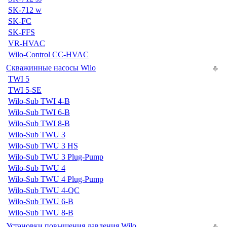
SK-712 w
SK-FC
SK-FFS
VR-HVAC
Wilo-Control CC-HVAC
Скважинные насосы Wilo
TWI 5
TWI 5-SE
Wilo-Sub TWI 4-B
Wilo-Sub TWI 6-B
Wilo-Sub TWI 8-B
Wilo-Sub TWU 3
Wilo-Sub TWU 3 HS
Wilo-Sub TWU 3 Plug-Pump
Wilo-Sub TWU 4
Wilo-Sub TWU 4 Plug-Pump
Wilo-Sub TWU 4-QC
Wilo-Sub TWU 6-B
Wilo-Sub TWU 8-B
Установки повышения давления Wilo