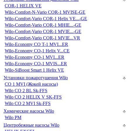
COR-1 HELIX VE
Wilo-Comfort-N-Vario COR-1 MVISE-GE
Wilo-Comfort-Vario COR-1 Helix VE...-GE
Wilo-Comfort-Vario COR-1 MHIE...-GE
Wilo-Comfort-Vario COR-1 MVIE...-GE
Wilo-Comfort-Vario COR-1 MVIE...VR
Wilo-Economy CO T-1 MVI...ER
Wilo-Economy CO-1 Helix V...CE
Wilo-Economy CO-1 MVI...ER
Wilo-Economy CO-1 MVIS...ER
Wilo-SiBoost Smart 1 Helix VE
Установки пожаротушения Wilo
CO 1 MVI (Жокей насосы)
Wilo CO 2 BL Sk-FFS
Wilo CO 2 HELIX V SK-FFS
Wilo CO 2 MVI Sk-FFS
Химические насосы Wilo
Wilo PM
Центробежные насосы Wilo