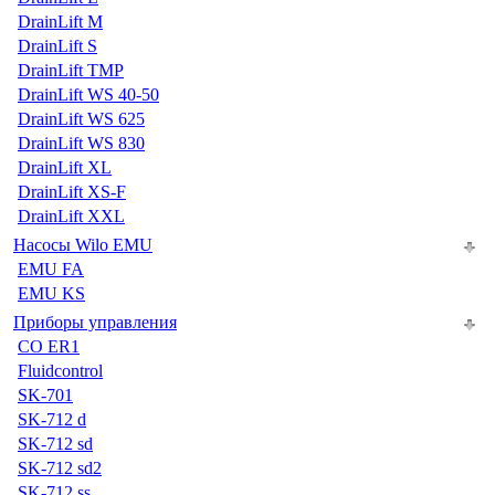
DrainLift M
DrainLift S
DrainLift TMP
DrainLift WS 40-50
DrainLift WS 625
DrainLift WS 830
DrainLift XL
DrainLift XS-F
DrainLift XXL
Насосы Wilo EMU
EMU FA
EMU KS
Приборы управления
CO ER1
Fluidcontrol
SK-701
SK-712 d
SK-712 sd
SK-712 sd2
SK-712 ss