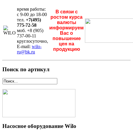
время работы:
В связи с
с 9-00 до 18-00
ростом курса
тел.
+7(495)
валюты
775-72-58
информируем
моб. +8 (905)
Вас о
737-00-11
повышение
круглосуточно,
цен на
E-mail:
wilo-
продукцию
ru@bk.ru
Поиск по артикул
Насосное оборудование Wilo