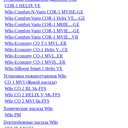
COR-1 HELIX VE
Wilo-Comfort-N-Vario COR-1 MVISE-GE
Wilo-Comfort-Vario COR-1 Helix VE...-GE
Wilo-Comfort-Vario COR-1 MHIE...-GE
Wilo-Comfort-Vario COR-1 MVIE...-GE
Wilo-Comfort-Vario COR-1 MVIE...VR
Wilo-Economy CO T-1 MVI...ER
Wilo-Economy CO-1 Helix V...CE
Wilo-Economy CO-1 MVI...ER
Wilo-Economy CO-1 MVIS...ER
Wilo-SiBoost Smart 1 Helix VE
Установки пожаротушения Wilo
CO 1 MVI (Жокей насосы)
Wilo CO 2 BL Sk-FFS
Wilo CO 2 HELIX V SK-FFS
Wilo CO 2 MVI Sk-FFS
Химические насосы Wilo
Wilo PM
Центробежные насосы Wilo