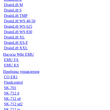
DrainLift M
DrainLift S
DrainLift TMP
DrainLift WS 40-50
DrainLift WS 625
DrainLift WS 830
DrainLift XL
DrainLift XS-F
DrainLift XXL
Насосы Wilo EMU
EMU FA
EMU KS
Приборы управления
CO ER1
Fluidcontrol
SK-701
SK-712 d
SK-712 sd
SK-712 sd2
SK-712 ss