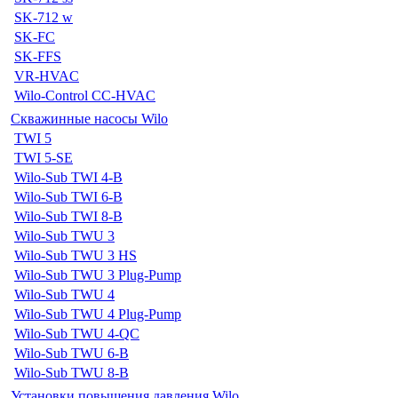
SK-712 w
SK-FC
SK-FFS
VR-HVAC
Wilo-Control CC-HVAC
Скважинные насосы Wilo
TWI 5
TWI 5-SE
Wilo-Sub TWI 4-B
Wilo-Sub TWI 6-B
Wilo-Sub TWI 8-B
Wilo-Sub TWU 3
Wilo-Sub TWU 3 HS
Wilo-Sub TWU 3 Plug-Pump
Wilo-Sub TWU 4
Wilo-Sub TWU 4 Plug-Pump
Wilo-Sub TWU 4-QC
Wilo-Sub TWU 6-B
Wilo-Sub TWU 8-B
Установки повышения давления Wilo