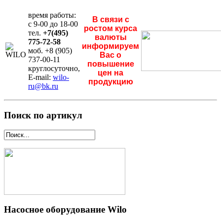
время работы:
В связи с
с 9-00 до 18-00
ростом курса
тел.
+7(495)
валюты
775-72-58
информируем
моб. +8 (905)
Вас о
737-00-11
повышение
круглосуточно,
цен на
E-mail:
wilo-
продукцию
ru@bk.ru
Поиск по артикул
Насосное оборудование Wilo