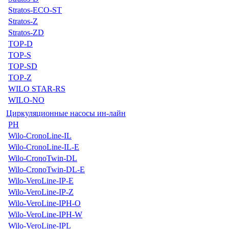
Stratos-ECO-ST
Stratos-Z
Stratos-ZD
TOP-D
TOP-S
TOP-SD
TOP-Z
WILO STAR-RS
WILO-NO
Циркуляционные насосы ин-лайн
PH
Wilo-CronoLine-IL
Wilo-CronoLine-IL-E
Wilo-CronoTwin-DL
Wilo-CronoTwin-DL-E
Wilo-VeroLine-IP-E
Wilo-VeroLine-IP-Z
Wilo-VeroLine-IPH-O
Wilo-VeroLine-IPH-W
Wilo-VeroLine-IPL