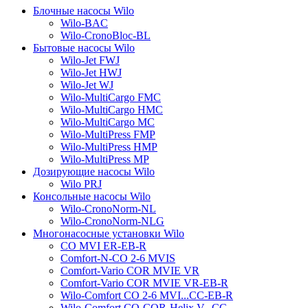
Блочные насосы Wilo
Wilo-BAC
Wilo-CronoBloc-BL
Бытовые насосы Wilo
Wilo-Jet FWJ
Wilo-Jet HWJ
Wilo-Jet WJ
Wilo-MultiCargo FMC
Wilo-MultiCargo HMC
Wilo-MultiCargo MC
Wilo-MultiPress FMP
Wilo-MultiPress HMP
Wilo-MultiPress MP
Дозирующие насосы Wilo
Wilo PRJ
Консольные насосы Wilo
Wilo-CronoNorm-NL
Wilo-CronoNorm-NLG
Многонасосные установки Wilo
CO MVI ER-EB-R
Comfort-N-CO 2-6 MVIS
Comfort-Vario COR MVIE VR
Comfort-Vario COR MVIE VR-EB-R
Wilo-Comfort CO 2-6 MVI...CC-EB-R
Wilo-Comfort CO-COR-Helix V...CC