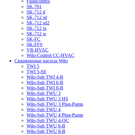
Fluidcontrol
SK-701
SK-712 d
SK-712 sd
SK-712 sd2
SK-712 ss
SK-712 w
SK-FC
SK-FFS
VR-HVAC
Wilo-Control CC-HVAC
Скважинные насосы Wilo
TWI 5
TWI 5-SE
Wilo-Sub TWI 4-B
Wilo-Sub TWI 6-B
Wilo-Sub TWI 8-B
Wilo-Sub TWU 3
Wilo-Sub TWU 3 HS
Wilo-Sub TWU 3 Plug-Pump
Wilo-Sub TWU 4
Wilo-Sub TWU 4 Plug-Pump
Wilo-Sub TWU 4-QC
Wilo-Sub TWU 6-B
Wilo-Sub TWU 8-B