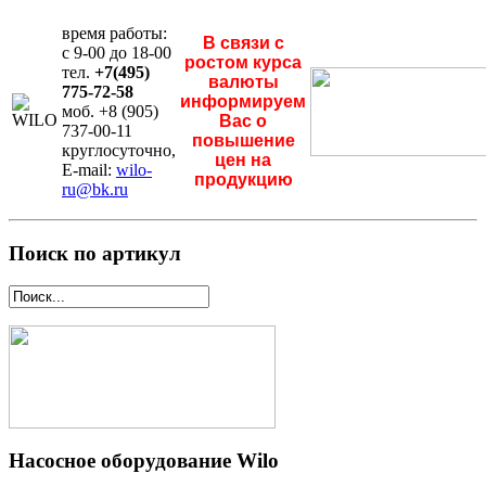
время работы:
В связи с
с 9-00 до 18-00
ростом курса
тел.
+7(495)
валюты
775-72-58
информируем
моб. +8 (905)
Вас о
737-00-11
повышение
круглосуточно,
цен на
E-mail:
wilo-
продукцию
ru@bk.ru
Поиск по артикул
Насосное оборудование Wilo