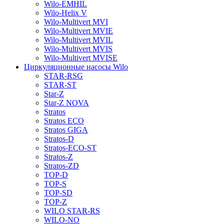
Wilo-EMHIL
Wilo-Helix V
Wilo-Multivert MVI
Wilo-Multivert MVIE
Wilo-Multivert MVIL
Wilo-Multivert MVIS
Wilo-Multivert MVISE
Циркуляционные насосы Wilo
STAR-RSG
STAR-ST
Star-Z
Star-Z NOVA
Stratos
Stratos ECO
Stratos GIGA
Stratos-D
Stratos-ECO-ST
Stratos-Z
Stratos-ZD
TOP-D
TOP-S
TOP-SD
TOP-Z
WILO STAR-RS
WILO-NO