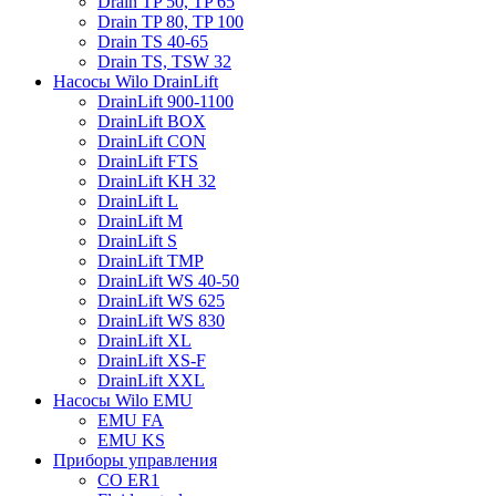
Drain TP 50, TP 65
Drain TP 80, TP 100
Drain TS 40-65
Drain TS, TSW 32
Насосы Wilo DrainLift
DrainLift 900-1100
DrainLift BOX
DrainLift CON
DrainLift FTS
DrainLift KH 32
DrainLift L
DrainLift M
DrainLift S
DrainLift TMP
DrainLift WS 40-50
DrainLift WS 625
DrainLift WS 830
DrainLift XL
DrainLift XS-F
DrainLift XXL
Насосы Wilo EMU
EMU FA
EMU KS
Приборы управления
CO ER1