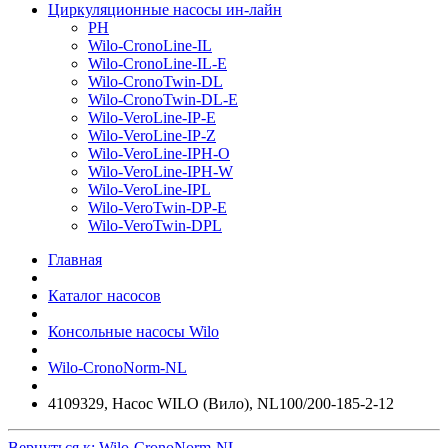
Циркуляционные насосы ин-лайн
PH
Wilo-CronoLine-IL
Wilo-CronoLine-IL-E
Wilo-CronoTwin-DL
Wilo-CronoTwin-DL-E
Wilo-VeroLine-IP-E
Wilo-VeroLine-IP-Z
Wilo-VeroLine-IPH-O
Wilo-VeroLine-IPH-W
Wilo-VeroLine-IPL
Wilo-VeroTwin-DP-E
Wilo-VeroTwin-DPL
Главная
Каталог насосов
Консольные насосы Wilo
Wilo-CronoNorm-NL
4109329, Насос WILO (Вило), NL100/200-185-2-12
Вернуться к: Wilo-CronoNorm-NL