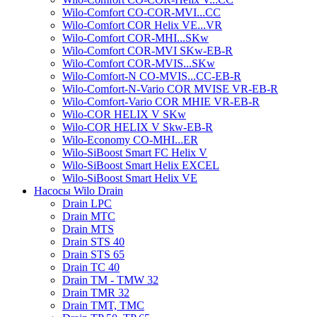
Wilo-Comfort CO-COR-MVI...CC
Wilo-Comfort COR Helix VE...VR
Wilo-Comfort COR-MHI...SKw
Wilo-Comfort COR-MVI SKw-EB-R
Wilo-Comfort COR-MVIS...SKw
Wilo-Comfort-N CO-MVIS...CC-EB-R
Wilo-Comfort-N-Vario COR MVISE VR-EB-R
Wilo-Comfort-Vario COR MHIE VR-EB-R
Wilo-COR HELIX V SKw
Wilo-COR HELIX V Skw-EB-R
Wilo-Economy CO-MHI...ER
Wilo-SiBoost Smart FC Helix V
Wilo-SiBoost Smart Helix EXCEL
Wilo-SiBoost Smart Helix VE
Насосы Wilo Drain
Drain LPC
Drain MTC
Drain MTS
Drain STS 40
Drain STS 65
Drain TC 40
Drain TM - TMW 32
Drain TMR 32
Drain TMT, TMC