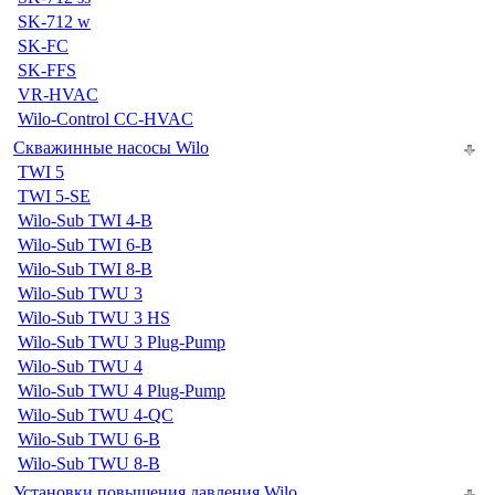
SK-712 w
SK-FC
SK-FFS
VR-HVAC
Wilo-Control CC-HVAC
Скважинные насосы Wilo
TWI 5
TWI 5-SE
Wilo-Sub TWI 4-B
Wilo-Sub TWI 6-B
Wilo-Sub TWI 8-B
Wilo-Sub TWU 3
Wilo-Sub TWU 3 HS
Wilo-Sub TWU 3 Plug-Pump
Wilo-Sub TWU 4
Wilo-Sub TWU 4 Plug-Pump
Wilo-Sub TWU 4-QC
Wilo-Sub TWU 6-B
Wilo-Sub TWU 8-B
Установки повышения давления Wilo