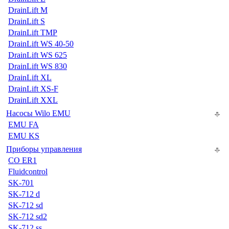
DrainLift M
DrainLift S
DrainLift TMP
DrainLift WS 40-50
DrainLift WS 625
DrainLift WS 830
DrainLift XL
DrainLift XS-F
DrainLift XXL
Насосы Wilo EMU
EMU FA
EMU KS
Приборы управления
CO ER1
Fluidcontrol
SK-701
SK-712 d
SK-712 sd
SK-712 sd2
SK-712 ss