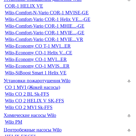
COR-1 HELIX VE
Wilo-Comfort-N-Vario COR-1 MVISE-GE
Wilo-Comfort-Vario COR-1 Helix VE...-GE
Wilo-Comfort-Vario COR-1 MHIE...-GE
Wilo-Comfort-Vario COR-1 MVIE...-GE
Wilo-Comfort-Vario COR-1 MVIE...VR
Wilo-Economy CO T-1 MVI...ER
Wilo-Economy CO-1 Helix V...CE
Wilo-Economy CO-1 MVI...ER
Wilo-Economy CO-1 MVIS...ER
Wilo-SiBoost Smart 1 Helix VE
Установки пожаротушения Wilo
CO 1 MVI (Жокей насосы)
Wilo CO 2 BL Sk-FFS
Wilo CO 2 HELIX V SK-FFS
Wilo CO 2 MVI Sk-FFS
Химические насосы Wilo
Wilo PM
Центробежные насосы Wilo