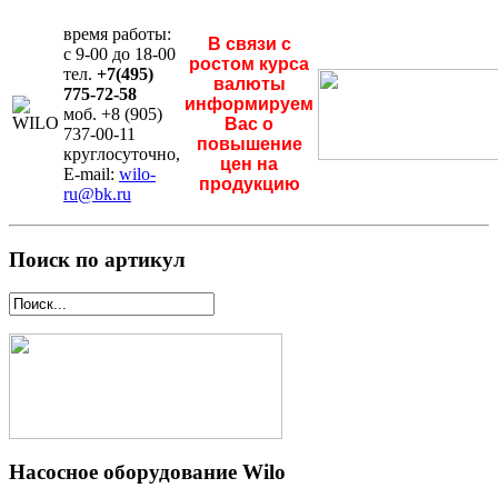
время работы:
В связи с
с 9-00 до 18-00
ростом курса
тел.
+7(495)
валюты
775-72-58
информируем
моб. +8 (905)
Вас о
737-00-11
повышение
круглосуточно,
цен на
E-mail:
wilo-
продукцию
ru@bk.ru
Поиск по артикул
Насосное оборудование Wilo