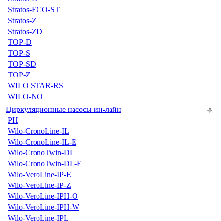
Stratos-ECO-ST
Stratos-Z
Stratos-ZD
TOP-D
TOP-S
TOP-SD
TOP-Z
WILO STAR-RS
WILO-NO
Циркуляционные насосы ин-лайн
PH
Wilo-CronoLine-IL
Wilo-CronoLine-IL-E
Wilo-CronoTwin-DL
Wilo-CronoTwin-DL-E
Wilo-VeroLine-IP-E
Wilo-VeroLine-IP-Z
Wilo-VeroLine-IPH-O
Wilo-VeroLine-IPH-W
Wilo-VeroLine-IPL