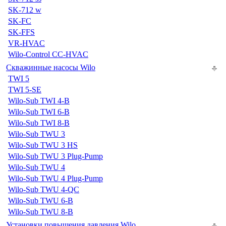
SK-712 w
SK-FC
SK-FFS
VR-HVAC
Wilo-Control CC-HVAC
Скважинные насосы Wilo
TWI 5
TWI 5-SE
Wilo-Sub TWI 4-B
Wilo-Sub TWI 6-B
Wilo-Sub TWI 8-B
Wilo-Sub TWU 3
Wilo-Sub TWU 3 HS
Wilo-Sub TWU 3 Plug-Pump
Wilo-Sub TWU 4
Wilo-Sub TWU 4 Plug-Pump
Wilo-Sub TWU 4-QC
Wilo-Sub TWU 6-B
Wilo-Sub TWU 8-B
Установки повышения давления Wilo