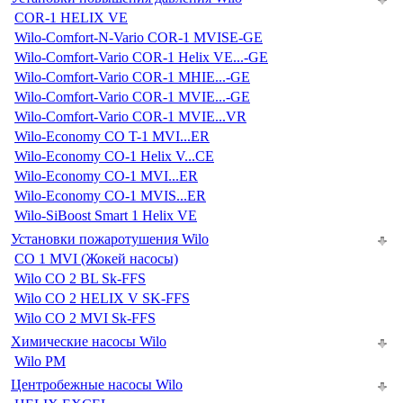
COR-1 HELIX VE
Wilo-Comfort-N-Vario COR-1 MVISE-GE
Wilo-Comfort-Vario COR-1 Helix VE...-GE
Wilo-Comfort-Vario COR-1 MHIE...-GE
Wilo-Comfort-Vario COR-1 MVIE...-GE
Wilo-Comfort-Vario COR-1 MVIE...VR
Wilo-Economy CO T-1 MVI...ER
Wilo-Economy CO-1 Helix V...CE
Wilo-Economy CO-1 MVI...ER
Wilo-Economy CO-1 MVIS...ER
Wilo-SiBoost Smart 1 Helix VE
Установки пожаротушения Wilo
CO 1 MVI (Жокей насосы)
Wilo CO 2 BL Sk-FFS
Wilo CO 2 HELIX V SK-FFS
Wilo CO 2 MVI Sk-FFS
Химические насосы Wilo
Wilo PM
Центробежные насосы Wilo