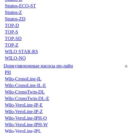
Stratos-ECO-ST
Stratos-Z
Stratos-ZD
TOP-D
TOP-S
TOP-SD
TOP-Z
WILO STAR-RS
WILO-NO
Циркуляционные насосы ин-лайн
PH
Wilo-CronoLine-IL
Wilo-CronoLine-IL-E
Wilo-CronoTwin-DL
Wilo-CronoTwin-DL-E
Wilo-VeroLine-IP-E
Wilo-VeroLine-IP-Z
Wilo-VeroLine-IPH-O
Wilo-VeroLine-IPH-W
Wilo-VeroLine-IPL