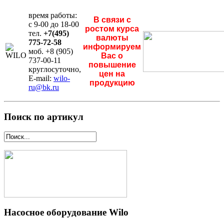
время работы:
В связи с
с 9-00 до 18-00
ростом курса
тел.
+7(495)
валюты
775-72-58
информируем
моб. +8 (905)
Вас о
737-00-11
повышение
круглосуточно,
цен на
E-mail:
wilo-
продукцию
ru@bk.ru
Поиск по артикул
Насосное оборудование Wilo