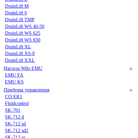
DrainLift M
DrainLift S
DrainLift TMP
DrainLift WS 40-50
DrainLift WS 625
DrainLift WS 830
DrainLift XL
DrainLift XS-F
DrainLift XXL
Насосы Wilo EMU
EMU FA
EMU KS
Приборы управления
CO ER1
Fluidcontrol
SK-701
SK-712 d
SK-712 sd
SK-712 sd2
SK-712 ss