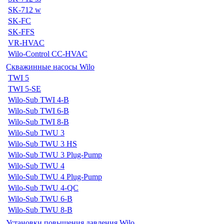
SK-712 w
SK-FC
SK-FFS
VR-HVAC
Wilo-Control CC-HVAC
Скважинные насосы Wilo
TWI 5
TWI 5-SE
Wilo-Sub TWI 4-B
Wilo-Sub TWI 6-B
Wilo-Sub TWI 8-B
Wilo-Sub TWU 3
Wilo-Sub TWU 3 HS
Wilo-Sub TWU 3 Plug-Pump
Wilo-Sub TWU 4
Wilo-Sub TWU 4 Plug-Pump
Wilo-Sub TWU 4-QC
Wilo-Sub TWU 6-B
Wilo-Sub TWU 8-B
Установки повышения давления Wilo