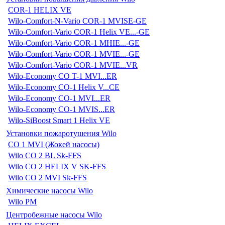
COR-1 HELIX VE
Wilo-Comfort-N-Vario COR-1 MVISE-GE
Wilo-Comfort-Vario COR-1 Helix VE...-GE
Wilo-Comfort-Vario COR-1 MHIE...-GE
Wilo-Comfort-Vario COR-1 MVIE...-GE
Wilo-Comfort-Vario COR-1 MVIE...VR
Wilo-Economy CO T-1 MVI...ER
Wilo-Economy CO-1 Helix V...CE
Wilo-Economy CO-1 MVI...ER
Wilo-Economy CO-1 MVIS...ER
Wilo-SiBoost Smart 1 Helix VE
Установки пожаротушения Wilo
CO 1 MVI (Жокей насосы)
Wilo CO 2 BL Sk-FFS
Wilo CO 2 HELIX V SK-FFS
Wilo CO 2 MVI Sk-FFS
Химические насосы Wilo
Wilo PM
Центробежные насосы Wilo