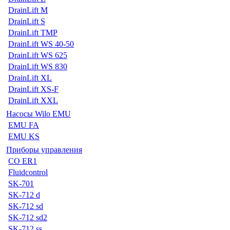
DrainLift M
DrainLift S
DrainLift TMP
DrainLift WS 40-50
DrainLift WS 625
DrainLift WS 830
DrainLift XL
DrainLift XS-F
DrainLift XXL
Насосы Wilo EMU
EMU FA
EMU KS
Приборы управления
CO ER1
Fluidcontrol
SK-701
SK-712 d
SK-712 sd
SK-712 sd2
SK-712 ss