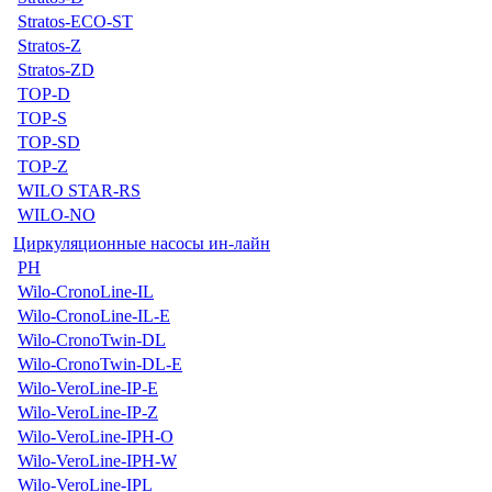
Stratos-ECO-ST
Stratos-Z
Stratos-ZD
TOP-D
TOP-S
TOP-SD
TOP-Z
WILO STAR-RS
WILO-NO
Циркуляционные насосы ин-лайн
PH
Wilo-CronoLine-IL
Wilo-CronoLine-IL-E
Wilo-CronoTwin-DL
Wilo-CronoTwin-DL-E
Wilo-VeroLine-IP-E
Wilo-VeroLine-IP-Z
Wilo-VeroLine-IPH-O
Wilo-VeroLine-IPH-W
Wilo-VeroLine-IPL