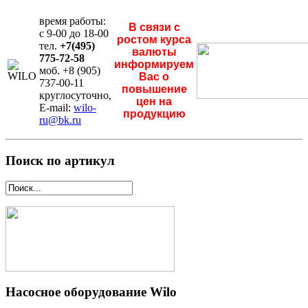
время работы:
В связи с
с 9-00 до 18-00
ростом курса
тел.
+7(495)
валюты
775-72-58
информируем
моб. +8 (905)
Вас о
737-00-11
повышение
круглосуточно,
цен на
E-mail:
wilo-
продукцию
ru@bk.ru
Поиск по артикул
Насосное оборудование Wilo