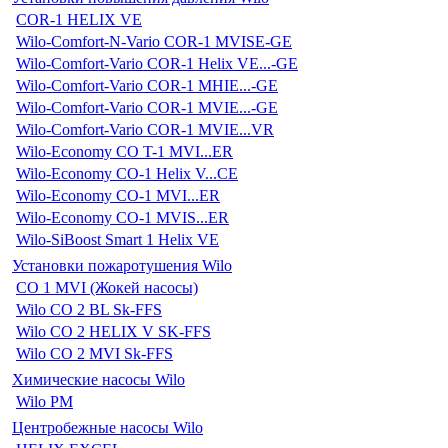
COR-1 HELIX VE
Wilo-Comfort-N-Vario COR-1 MVISE-GE
Wilo-Comfort-Vario COR-1 Helix VE...-GE
Wilo-Comfort-Vario COR-1 MHIE...-GE
Wilo-Comfort-Vario COR-1 MVIE...-GE
Wilo-Comfort-Vario COR-1 MVIE...VR
Wilo-Economy CO T-1 MVI...ER
Wilo-Economy CO-1 Helix V...CE
Wilo-Economy CO-1 MVI...ER
Wilo-Economy CO-1 MVIS...ER
Wilo-SiBoost Smart 1 Helix VE
Установки пожаротушения Wilo
CO 1 MVI (Жокей насосы)
Wilo CO 2 BL Sk-FFS
Wilo CO 2 HELIX V SK-FFS
Wilo CO 2 MVI Sk-FFS
Химические насосы Wilo
Wilo PM
Центробежные насосы Wilo