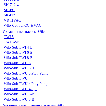
SK-712 w
SK-FC
SK-FFS
VR-HVAC
Wilo-Control CC-HVAC
Скважинные насосы Wilo
TWI 5
TWI 5-SE
Wilo-Sub TWI 4-B
Wilo-Sub TWI 6-B
Wilo-Sub TWI 8-B
Wilo-Sub TWU 3
Wilo-Sub TWU 3 HS
Wilo-Sub TWU 3 Plug-Pump
Wilo-Sub TWU 4
Wilo-Sub TWU 4 Plug-Pump
Wilo-Sub TWU 4-QC
Wilo-Sub TWU 6-B
Wilo-Sub TWU 8-B
Установки повышения давления Wilo