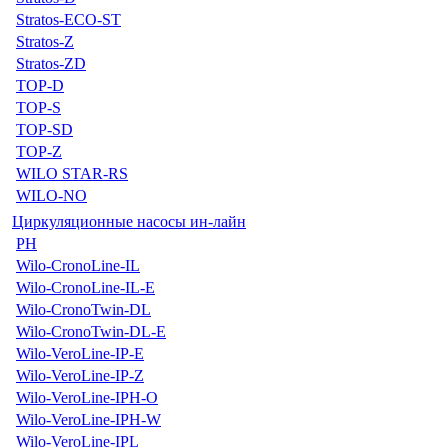
Stratos-ECO-ST
Stratos-Z
Stratos-ZD
TOP-D
TOP-S
TOP-SD
TOP-Z
WILO STAR-RS
WILO-NO
Циркуляционные насосы ин-лайн
PH
Wilo-CronoLine-IL
Wilo-CronoLine-IL-E
Wilo-CronoTwin-DL
Wilo-CronoTwin-DL-E
Wilo-VeroLine-IP-E
Wilo-VeroLine-IP-Z
Wilo-VeroLine-IPH-O
Wilo-VeroLine-IPH-W
Wilo-VeroLine-IPL