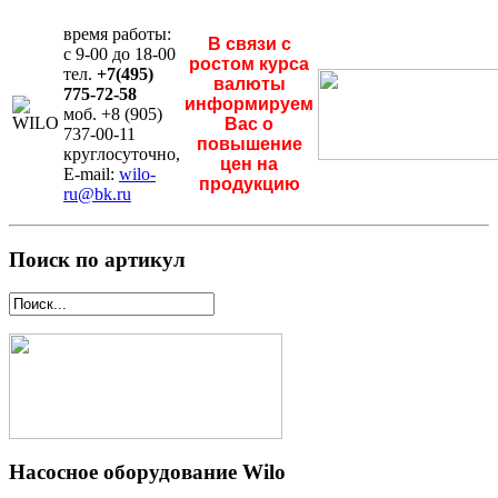
время работы:
В связи с
с 9-00 до 18-00
ростом курса
тел.
+7(495)
валюты
775-72-58
информируем
моб. +8 (905)
Вас о
737-00-11
повышение
круглосуточно,
цен на
E-mail:
wilo-
продукцию
ru@bk.ru
Поиск по артикул
Насосное оборудование Wilo