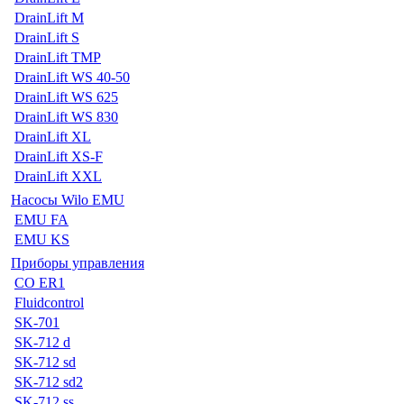
DrainLift M
DrainLift S
DrainLift TMP
DrainLift WS 40-50
DrainLift WS 625
DrainLift WS 830
DrainLift XL
DrainLift XS-F
DrainLift XXL
Насосы Wilo EMU
EMU FA
EMU KS
Приборы управления
CO ER1
Fluidcontrol
SK-701
SK-712 d
SK-712 sd
SK-712 sd2
SK-712 ss