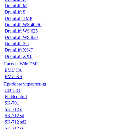
DrainLift M
DrainLift S
DrainLift TMP
DrainLift WS 40-50
DrainLift WS 625
DrainLift WS 830
DrainLift XL
DrainLift XS-F
DrainLift XXL
Насосы Wilo EMU
EMU FA
EMU KS
Приборы управления
CO ER1
Fluidcontrol
SK-701
SK-712 d
SK-712 sd
SK-712 sd2
SK-712 ss