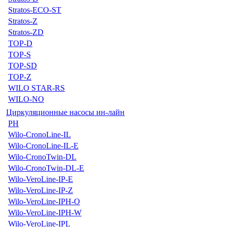
Stratos-ECO-ST
Stratos-Z
Stratos-ZD
TOP-D
TOP-S
TOP-SD
TOP-Z
WILO STAR-RS
WILO-NO
Циркуляционные насосы ин-лайн
PH
Wilo-CronoLine-IL
Wilo-CronoLine-IL-E
Wilo-CronoTwin-DL
Wilo-CronoTwin-DL-E
Wilo-VeroLine-IP-E
Wilo-VeroLine-IP-Z
Wilo-VeroLine-IPH-O
Wilo-VeroLine-IPH-W
Wilo-VeroLine-IPL