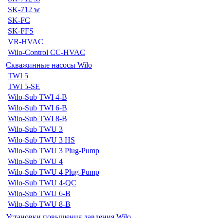
SK-712 w
SK-FC
SK-FFS
VR-HVAC
Wilo-Control CC-HVAC
Скважинные насосы Wilo
TWI 5
TWI 5-SE
Wilo-Sub TWI 4-B
Wilo-Sub TWI 6-B
Wilo-Sub TWI 8-B
Wilo-Sub TWU 3
Wilo-Sub TWU 3 HS
Wilo-Sub TWU 3 Plug-Pump
Wilo-Sub TWU 4
Wilo-Sub TWU 4 Plug-Pump
Wilo-Sub TWU 4-QC
Wilo-Sub TWU 6-B
Wilo-Sub TWU 8-B
Установки повышения давления Wilo