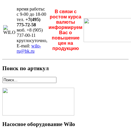
время работы:
В связи с
с 9-00 до 18-00
ростом курса
тел.
+7(495)
валюты
775-72-58
информируем
моб. +8 (905)
Вас о
737-00-11
повышение
круглосуточно,
цен на
E-mail:
wilo-
продукцию
ru@bk.ru
Поиск по артикул
Насосное оборудование Wilo