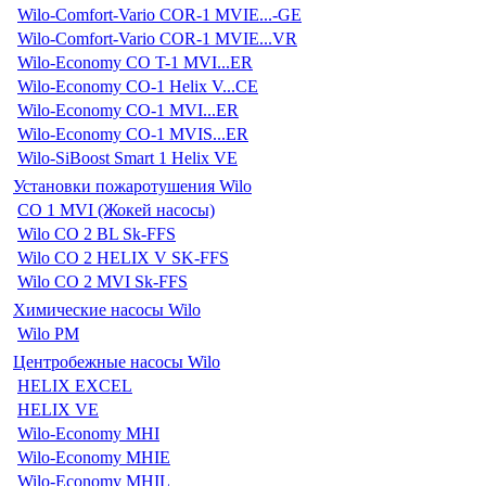
Wilo-Comfort-Vario COR-1 MVIE...-GE
Wilo-Comfort-Vario COR-1 MVIE...VR
Wilo-Economy CO T-1 MVI...ER
Wilo-Economy CO-1 Helix V...CE
Wilo-Economy CO-1 MVI...ER
Wilo-Economy CO-1 MVIS...ER
Wilo-SiBoost Smart 1 Helix VE
Установки пожаротушения Wilo
CO 1 MVI (Жокей насосы)
Wilo CO 2 BL Sk-FFS
Wilo CO 2 HELIX V SK-FFS
Wilo CO 2 MVI Sk-FFS
Химические насосы Wilo
Wilo PM
Центробежные насосы Wilo
HELIX EXCEL
HELIX VE
Wilo-Economy MHI
Wilo-Economy MHIE
Wilo-Economy MHIL