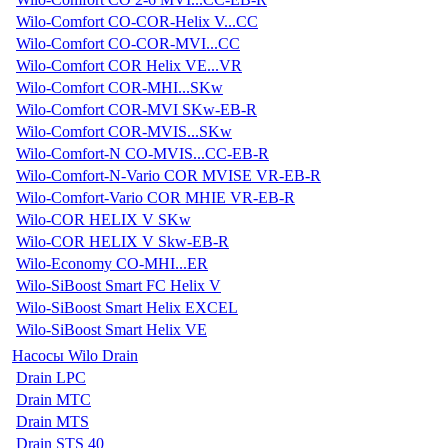
Wilo-Comfort CO-COR-Helix V...CC
Wilo-Comfort CO-COR-MVI...CC
Wilo-Comfort COR Helix VE...VR
Wilo-Comfort COR-MHI...SKw
Wilo-Comfort COR-MVI SKw-EB-R
Wilo-Comfort COR-MVIS...SKw
Wilo-Comfort-N CO-MVIS...CC-EB-R
Wilo-Comfort-N-Vario COR MVISE VR-EB-R
Wilo-Comfort-Vario COR MHIE VR-EB-R
Wilo-COR HELIX V SKw
Wilo-COR HELIX V Skw-EB-R
Wilo-Economy CO-MHI...ER
Wilo-SiBoost Smart FC Helix V
Wilo-SiBoost Smart Helix EXCEL
Wilo-SiBoost Smart Helix VE
Насосы Wilo Drain
Drain LPC
Drain MTC
Drain MTS
Drain STS 40