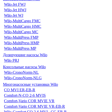
Wilo-Jet FWJ
Wilo-Jet HWJ
Wilo-Jet WJ
Wilo-MultiCargo FMC
Wilo-MultiCargo HMC
Wilo-MultiCargo MC
Wilo-MultiPress FMP
Wilo-MultiPress HMP
Wilo-MultiPress MP
Дозирующие насосы Wilo
Wilo PRJ
Консольные насосы Wilo
Wilo-CronoNorm-NL
Wilo-CronoNorm-NLG
Многонасосные установки Wilo
CO MVI ER-EB-R
Comfort-N-CO 2-6 MVIS
Comfort-Vario COR MVIE VR
Comfort-Vario COR MVIE VR-EB-R
Wilo-Comfort CO 2-6 MVI...CC-EB-R