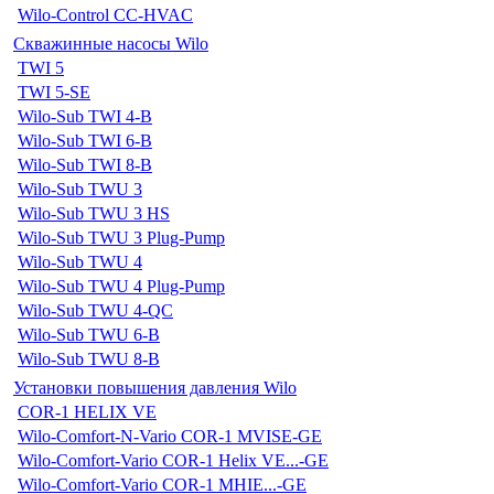
Wilo-Control CC-HVAC
Скважинные насосы Wilo
TWI 5
TWI 5-SE
Wilo-Sub TWI 4-B
Wilo-Sub TWI 6-B
Wilo-Sub TWI 8-B
Wilo-Sub TWU 3
Wilo-Sub TWU 3 HS
Wilo-Sub TWU 3 Plug-Pump
Wilo-Sub TWU 4
Wilo-Sub TWU 4 Plug-Pump
Wilo-Sub TWU 4-QC
Wilo-Sub TWU 6-B
Wilo-Sub TWU 8-B
Установки повышения давления Wilo
COR-1 HELIX VE
Wilo-Comfort-N-Vario COR-1 MVISE-GE
Wilo-Comfort-Vario COR-1 Helix VE...-GE
Wilo-Comfort-Vario COR-1 MHIE...-GE