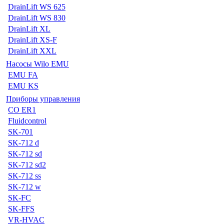
DrainLift WS 625
DrainLift WS 830
DrainLift XL
DrainLift XS-F
DrainLift XXL
Насосы Wilo EMU
EMU FA
EMU KS
Приборы управления
CO ER1
Fluidcontrol
SK-701
SK-712 d
SK-712 sd
SK-712 sd2
SK-712 ss
SK-712 w
SK-FC
SK-FFS
VR-HVAC