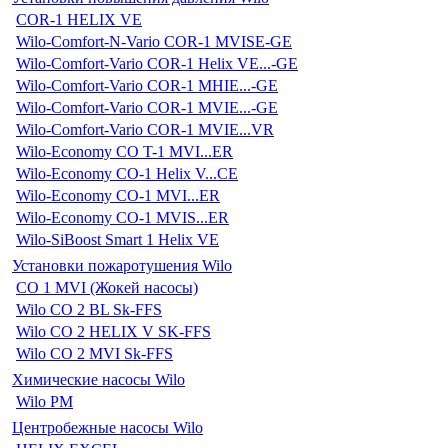
COR-1 HELIX VE
Wilo-Comfort-N-Vario COR-1 MVISE-GE
Wilo-Comfort-Vario COR-1 Helix VE...-GE
Wilo-Comfort-Vario COR-1 MHIE...-GE
Wilo-Comfort-Vario COR-1 MVIE...-GE
Wilo-Comfort-Vario COR-1 MVIE...VR
Wilo-Economy CO T-1 MVI...ER
Wilo-Economy CO-1 Helix V...CE
Wilo-Economy CO-1 MVI...ER
Wilo-Economy CO-1 MVIS...ER
Wilo-SiBoost Smart 1 Helix VE
Установки пожаротушения Wilo
CO 1 MVI (Жокей насосы)
Wilo CO 2 BL Sk-FFS
Wilo CO 2 HELIX V SK-FFS
Wilo CO 2 MVI Sk-FFS
Химические насосы Wilo
Wilo PM
Центробежные насосы Wilo