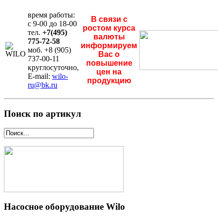
время работы:
В связи с
с 9-00 до 18-00
ростом курса
тел.
+7(495)
валюты
775-72-58
информируем
моб. +8 (905)
Вас о
737-00-11
повышение
круглосуточно,
цен на
E-mail:
wilo-
продукцию
ru@bk.ru
Поиск по артикул
Насосное оборудование Wilo