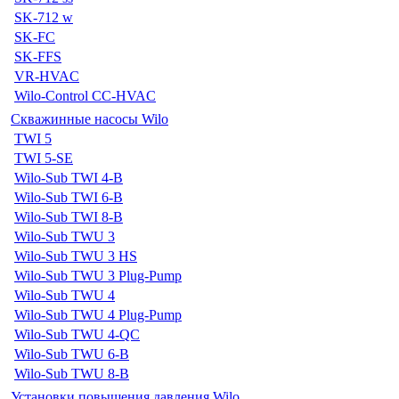
SK-712 w
SK-FC
SK-FFS
VR-HVAC
Wilo-Control CC-HVAC
Скважинные насосы Wilo
TWI 5
TWI 5-SE
Wilo-Sub TWI 4-B
Wilo-Sub TWI 6-B
Wilo-Sub TWI 8-B
Wilo-Sub TWU 3
Wilo-Sub TWU 3 HS
Wilo-Sub TWU 3 Plug-Pump
Wilo-Sub TWU 4
Wilo-Sub TWU 4 Plug-Pump
Wilo-Sub TWU 4-QC
Wilo-Sub TWU 6-B
Wilo-Sub TWU 8-B
Установки повышения давления Wilo