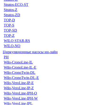
Stratos-ECO-ST
Stratos-Z
Stratos-ZD
TOP-D
TOP-S
TOP-SD
TOP-Z
WILO STAR-RS
WILO-NO
Циркуляционные насосы ин-лайн
PH
Wilo-CronoLine-IL
Wilo-CronoLine-IL-E
Wilo-CronoTwin-DL
Wilo-CronoTwin-DL-E
Wilo-VeroLine-IP-E
Wilo-VeroLine-IP-Z
Wilo-VeroLine-IPH-O
Wilo-VeroLine-IPH-W
Wilo-VeroLine-IPL