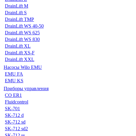
DrainLift M
DrainLift S
DrainLift TMP
DrainLift WS 40-50
DrainLift WS 625
DrainLift WS 830
DrainLift XL
DrainLift XS-F
DrainLift XXL
Насосы Wilo EMU
EMU FA
EMU KS
Приборы управления
CO ER1
Fluidcontrol
SK-701
SK-712 d
SK-712 sd
SK-712 sd2
SK-712 ss