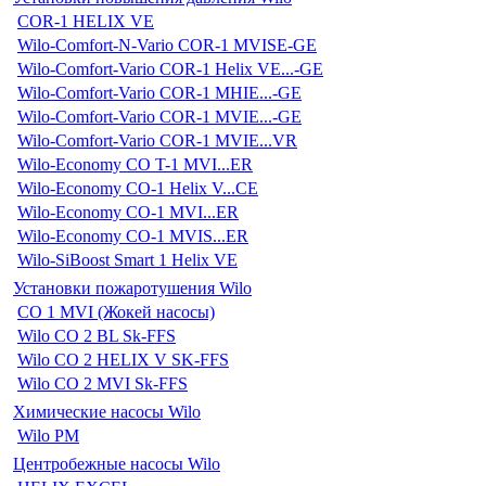
COR-1 HELIX VE
Wilo-Comfort-N-Vario COR-1 MVISE-GE
Wilo-Comfort-Vario COR-1 Helix VE...-GE
Wilo-Comfort-Vario COR-1 MHIE...-GE
Wilo-Comfort-Vario COR-1 MVIE...-GE
Wilo-Comfort-Vario COR-1 MVIE...VR
Wilo-Economy CO T-1 MVI...ER
Wilo-Economy CO-1 Helix V...CE
Wilo-Economy CO-1 MVI...ER
Wilo-Economy CO-1 MVIS...ER
Wilo-SiBoost Smart 1 Helix VE
Установки пожаротушения Wilo
CO 1 MVI (Жокей насосы)
Wilo CO 2 BL Sk-FFS
Wilo CO 2 HELIX V SK-FFS
Wilo CO 2 MVI Sk-FFS
Химические насосы Wilo
Wilo PM
Центробежные насосы Wilo