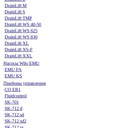
DrainLift M
DrainLift S
DrainLift TMP
DrainLift WS 40-50
DrainLift WS 625
DrainLift WS 830
DrainLift XL
DrainLift XS-F
DrainLift XXL
Насосы Wilo EMU
EMU FA
EMU KS
Приборы управления
CO ER1
Fluidcontrol
SK-701
SK-712 d
SK-712 sd
SK-712 sd2
SK-712 ss