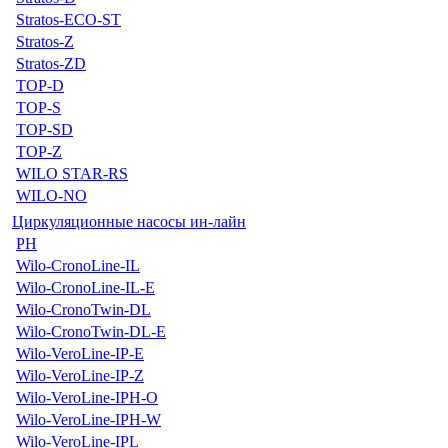
Stratos-ECO-ST
Stratos-Z
Stratos-ZD
TOP-D
TOP-S
TOP-SD
TOP-Z
WILO STAR-RS
WILO-NO
Циркуляционные насосы ин-лайн
PH
Wilo-CronoLine-IL
Wilo-CronoLine-IL-E
Wilo-CronoTwin-DL
Wilo-CronoTwin-DL-E
Wilo-VeroLine-IP-E
Wilo-VeroLine-IP-Z
Wilo-VeroLine-IPH-O
Wilo-VeroLine-IPH-W
Wilo-VeroLine-IPL