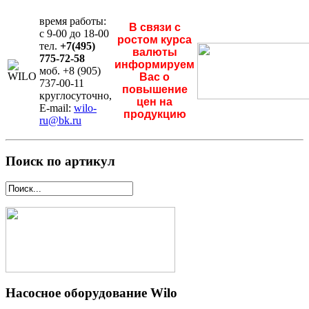
время работы:
В связи с
с 9-00 до 18-00
ростом курса
тел.
+7(495)
валюты
775-72-58
информируем
моб. +8 (905)
Вас о
737-00-11
повышение
круглосуточно,
цен на
E-mail:
wilo-
продукцию
ru@bk.ru
Поиск по артикул
Насосное оборудование Wilo