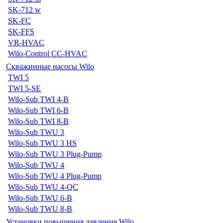
SK-712 w
SK-FC
SK-FFS
VR-HVAC
Wilo-Control CC-HVAC
Скважинные насосы Wilo
TWI 5
TWI 5-SE
Wilo-Sub TWI 4-B
Wilo-Sub TWI 6-B
Wilo-Sub TWI 8-B
Wilo-Sub TWU 3
Wilo-Sub TWU 3 HS
Wilo-Sub TWU 3 Plug-Pump
Wilo-Sub TWU 4
Wilo-Sub TWU 4 Plug-Pump
Wilo-Sub TWU 4-QC
Wilo-Sub TWU 6-B
Wilo-Sub TWU 8-B
Установки повышения давления Wilo