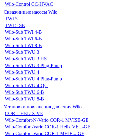
Wilo-Control CC-HVAC
Скважинные насосы Wilo
TWI 5
TWI 5-SE
Wilo-Sub TWI 4-B
Wilo-Sub TWI 6-B
Wilo-Sub TWI 8-B
Wilo-Sub TWU 3
Wilo-Sub TWU 3 HS
Wilo-Sub TWU 3 Plug-Pump
Wilo-Sub TWU 4
Wilo-Sub TWU 4 Plug-Pump
Wilo-Sub TWU 4-QC
Wilo-Sub TWU 6-B
Wilo-Sub TWU 8-B
Установки повышения давления Wilo
COR-1 HELIX VE
Wilo-Comfort-N-Vario COR-1 MVISE-GE
Wilo-Comfort-Vario COR-1 Helix VE...-GE
Wilo-Comfort-Vario COR-1 MHIE...-GE