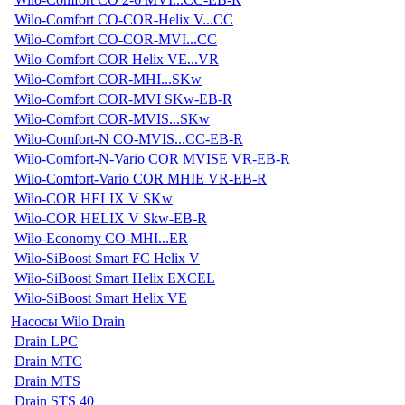
Wilo-Comfort CO-COR-Helix V...CC
Wilo-Comfort CO-COR-MVI...CC
Wilo-Comfort COR Helix VE...VR
Wilo-Comfort COR-MHI...SKw
Wilo-Comfort COR-MVI SKw-EB-R
Wilo-Comfort COR-MVIS...SKw
Wilo-Comfort-N CO-MVIS...CC-EB-R
Wilo-Comfort-N-Vario COR MVISE VR-EB-R
Wilo-Comfort-Vario COR MHIE VR-EB-R
Wilo-COR HELIX V SKw
Wilo-COR HELIX V Skw-EB-R
Wilo-Economy CO-MHI...ER
Wilo-SiBoost Smart FC Helix V
Wilo-SiBoost Smart Helix EXCEL
Wilo-SiBoost Smart Helix VE
Насосы Wilo Drain
Drain LPC
Drain MTC
Drain MTS
Drain STS 40