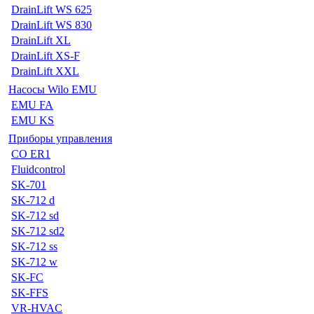
DrainLift WS 625
DrainLift WS 830
DrainLift XL
DrainLift XS-F
DrainLift XXL
Насосы Wilo EMU
EMU FA
EMU KS
Приборы управления
CO ER1
Fluidcontrol
SK-701
SK-712 d
SK-712 sd
SK-712 sd2
SK-712 ss
SK-712 w
SK-FC
SK-FFS
VR-HVAC