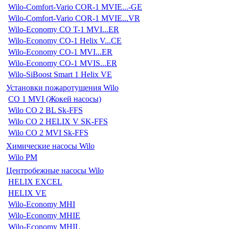
Wilo-Comfort-Vario COR-1 MVIE...-GE
Wilo-Comfort-Vario COR-1 MVIE...VR
Wilo-Economy CO T-1 MVI...ER
Wilo-Economy CO-1 Helix V...CE
Wilo-Economy CO-1 MVI...ER
Wilo-Economy CO-1 MVIS...ER
Wilo-SiBoost Smart 1 Helix VE
Установки пожаротушения Wilo
CO 1 MVI (Жокей насосы)
Wilo CO 2 BL Sk-FFS
Wilo CO 2 HELIX V SK-FFS
Wilo CO 2 MVI Sk-FFS
Химические насосы Wilo
Wilo PM
Центробежные насосы Wilo
HELIX EXCEL
HELIX VE
Wilo-Economy MHI
Wilo-Economy MHIE
Wilo-Economy MHIL