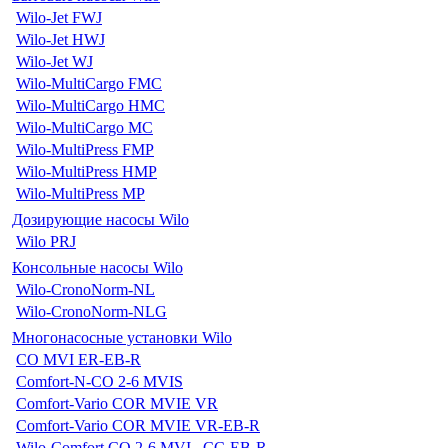
Wilo-Jet FWJ
Wilo-Jet HWJ
Wilo-Jet WJ
Wilo-MultiCargo FMC
Wilo-MultiCargo HMC
Wilo-MultiCargo MC
Wilo-MultiPress FMP
Wilo-MultiPress HMP
Wilo-MultiPress MP
Дозирующие насосы Wilo
Wilo PRJ
Консольные насосы Wilo
Wilo-CronoNorm-NL
Wilo-CronoNorm-NLG
Многонасосные установки Wilo
CO MVI ER-EB-R
Comfort-N-CO 2-6 MVIS
Comfort-Vario COR MVIE VR
Comfort-Vario COR MVIE VR-EB-R
Wilo-Comfort CO 2-6 MVI...CC-EB-R