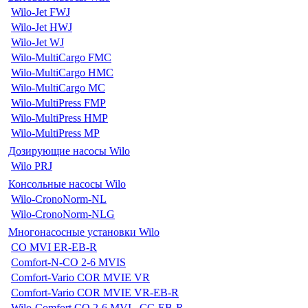
Wilo-Jet FWJ
Wilo-Jet HWJ
Wilo-Jet WJ
Wilo-MultiCargo FMC
Wilo-MultiCargo HMC
Wilo-MultiCargo MC
Wilo-MultiPress FMP
Wilo-MultiPress HMP
Wilo-MultiPress MP
Дозирующие насосы Wilo
Wilo PRJ
Консольные насосы Wilo
Wilo-CronoNorm-NL
Wilo-CronoNorm-NLG
Многонасосные установки Wilo
CO MVI ER-EB-R
Comfort-N-CO 2-6 MVIS
Comfort-Vario COR MVIE VR
Comfort-Vario COR MVIE VR-EB-R
Wilo-Comfort CO 2-6 MVI...CC-EB-R