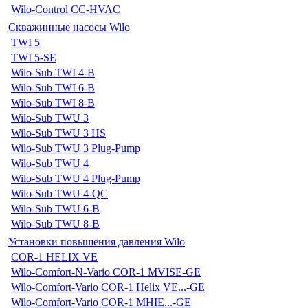
Wilo-Control CC-HVAC
Скважинные насосы Wilo
TWI 5
TWI 5-SE
Wilo-Sub TWI 4-B
Wilo-Sub TWI 6-B
Wilo-Sub TWI 8-B
Wilo-Sub TWU 3
Wilo-Sub TWU 3 HS
Wilo-Sub TWU 3 Plug-Pump
Wilo-Sub TWU 4
Wilo-Sub TWU 4 Plug-Pump
Wilo-Sub TWU 4-QC
Wilo-Sub TWU 6-B
Wilo-Sub TWU 8-B
Установки повышения давления Wilo
COR-1 HELIX VE
Wilo-Comfort-N-Vario COR-1 MVISE-GE
Wilo-Comfort-Vario COR-1 Helix VE...-GE
Wilo-Comfort-Vario COR-1 MHIE...-GE