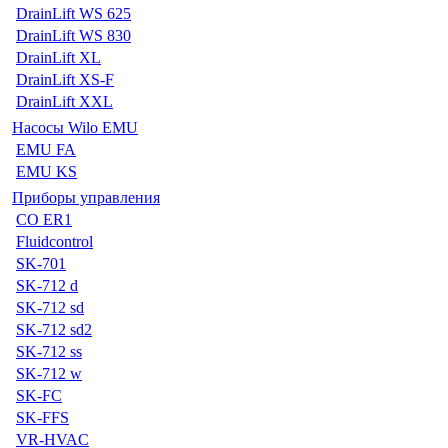
DrainLift WS 625
DrainLift WS 830
DrainLift XL
DrainLift XS-F
DrainLift XXL
Насосы Wilo EMU
EMU FA
EMU KS
Приборы управления
CO ER1
Fluidcontrol
SK-701
SK-712 d
SK-712 sd
SK-712 sd2
SK-712 ss
SK-712 w
SK-FC
SK-FFS
VR-HVAC