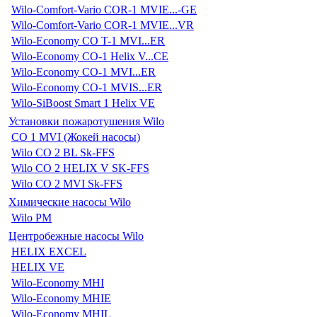
Wilo-Comfort-Vario COR-1 MVIE...-GE
Wilo-Comfort-Vario COR-1 MVIE...VR
Wilo-Economy CO T-1 MVI...ER
Wilo-Economy CO-1 Helix V...CE
Wilo-Economy CO-1 MVI...ER
Wilo-Economy CO-1 MVIS...ER
Wilo-SiBoost Smart 1 Helix VE
Установки пожаротушения Wilo
CO 1 MVI (Жокей насосы)
Wilo CO 2 BL Sk-FFS
Wilo CO 2 HELIX V SK-FFS
Wilo CO 2 MVI Sk-FFS
Химические насосы Wilo
Wilo PM
Центробежные насосы Wilo
HELIX EXCEL
HELIX VE
Wilo-Economy MHI
Wilo-Economy MHIE
Wilo-Economy MHIL