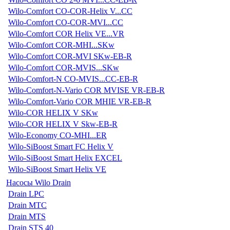
Wilo-Comfort CO-COR-Helix V...CC
Wilo-Comfort CO-COR-MVI...CC
Wilo-Comfort COR Helix VE...VR
Wilo-Comfort COR-MHI...SKw
Wilo-Comfort COR-MVI SKw-EB-R
Wilo-Comfort COR-MVIS...SKw
Wilo-Comfort-N CO-MVIS...CC-EB-R
Wilo-Comfort-N-Vario COR MVISE VR-EB-R
Wilo-Comfort-Vario COR MHIE VR-EB-R
Wilo-COR HELIX V SKw
Wilo-COR HELIX V Skw-EB-R
Wilo-Economy CO-MHI...ER
Wilo-SiBoost Smart FC Helix V
Wilo-SiBoost Smart Helix EXCEL
Wilo-SiBoost Smart Helix VE
Насосы Wilo Drain
Drain LPC
Drain MTC
Drain MTS
Drain STS 40