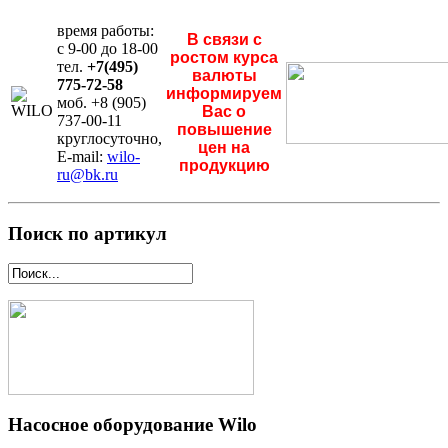
время работы:
В связи с
с 9-00 до 18-00
ростом курса
тел.
+7(495)
валюты
775-72-58
информируем
моб. +8 (905)
Вас о
737-00-11
повышение
круглосуточно,
цен на
E-mail:
wilo-
продукцию
ru@bk.ru
Поиск по артикул
Насосное оборудование Wilo