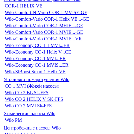
COR-1 HELIX VE
Wilo-Comfort-N-Vario COR-1 MVISE-GE
Wilo-Comfort-Vario COR-1 Helix VE...-GE
Wilo-Comfort-Vario COR-1 MHIE...-GE
Wilo-Comfort-Vario COR-1 MVIE...-GE
Wilo-Comfort-Vario COR-1 MVIE...VR
Wilo-Economy CO T-1 MVI...ER
Wilo-Economy CO-1 Helix V...CE
Wilo-Economy CO-1 MVI...ER
Wilo-Economy CO-1 MVIS...ER
Wilo-SiBoost Smart 1 Helix VE
Установки пожаротушения Wilo
CO 1 MVI (Жокей насосы)
Wilo CO 2 BL Sk-FFS
Wilo CO 2 HELIX V SK-FFS
Wilo CO 2 MVI Sk-FFS
Химические насосы Wilo
Wilo PM
Центробежные насосы Wilo