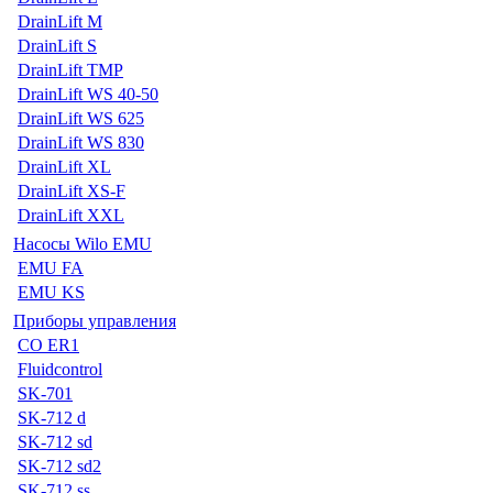
DrainLift M
DrainLift S
DrainLift TMP
DrainLift WS 40-50
DrainLift WS 625
DrainLift WS 830
DrainLift XL
DrainLift XS-F
DrainLift XXL
Насосы Wilo EMU
EMU FA
EMU KS
Приборы управления
CO ER1
Fluidcontrol
SK-701
SK-712 d
SK-712 sd
SK-712 sd2
SK-712 ss