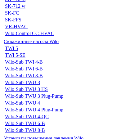
SK-712 w
SK-FC
SK-FFS
VR-HVAC
Wilo-Control CC-HVAC
Скважинные насосы Wilo
TWI 5
TWI 5-SE
Wilo-Sub TWI 4-B
Wilo-Sub TWI 6-B
Wilo-Sub TWI 8-B
Wilo-Sub TWU 3
Wilo-Sub TWU 3 HS
Wilo-Sub TWU 3 Plug-Pump
Wilo-Sub TWU 4
Wilo-Sub TWU 4 Plug-Pump
Wilo-Sub TWU 4-QC
Wilo-Sub TWU 6-B
Wilo-Sub TWU 8-B
Установки повышения давления Wilo