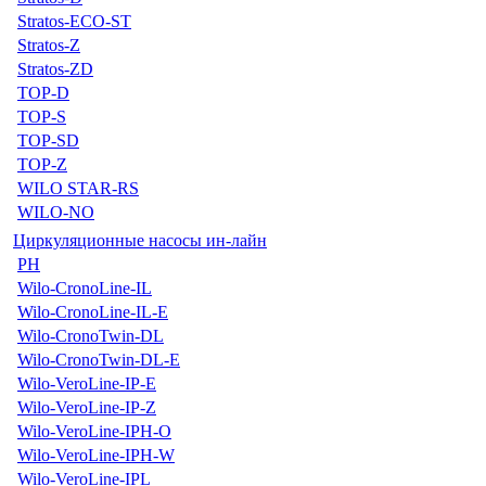
Stratos-ECO-ST
Stratos-Z
Stratos-ZD
TOP-D
TOP-S
TOP-SD
TOP-Z
WILO STAR-RS
WILO-NO
Циркуляционные насосы ин-лайн
PH
Wilo-CronoLine-IL
Wilo-CronoLine-IL-E
Wilo-CronoTwin-DL
Wilo-CronoTwin-DL-E
Wilo-VeroLine-IP-E
Wilo-VeroLine-IP-Z
Wilo-VeroLine-IPH-O
Wilo-VeroLine-IPH-W
Wilo-VeroLine-IPL