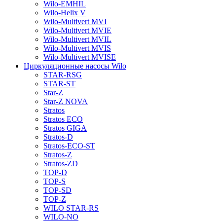
Wilo-EMHIL
Wilo-Helix V
Wilo-Multivert MVI
Wilo-Multivert MVIE
Wilo-Multivert MVIL
Wilo-Multivert MVIS
Wilo-Multivert MVISE
Циркуляционные насосы Wilo
STAR-RSG
STAR-ST
Star-Z
Star-Z NOVA
Stratos
Stratos ECO
Stratos GIGA
Stratos-D
Stratos-ECO-ST
Stratos-Z
Stratos-ZD
TOP-D
TOP-S
TOP-SD
TOP-Z
WILO STAR-RS
WILO-NO