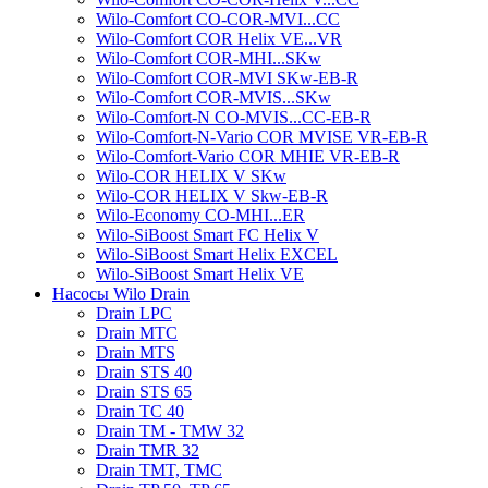
Wilo-Comfort CO-COR-MVI...CC
Wilo-Comfort COR Helix VE...VR
Wilo-Comfort COR-MHI...SKw
Wilo-Comfort COR-MVI SKw-EB-R
Wilo-Comfort COR-MVIS...SKw
Wilo-Comfort-N CO-MVIS...CC-EB-R
Wilo-Comfort-N-Vario COR MVISE VR-EB-R
Wilo-Comfort-Vario COR MHIE VR-EB-R
Wilo-COR HELIX V SKw
Wilo-COR HELIX V Skw-EB-R
Wilo-Economy CO-MHI...ER
Wilo-SiBoost Smart FC Helix V
Wilo-SiBoost Smart Helix EXCEL
Wilo-SiBoost Smart Helix VE
Насосы Wilo Drain
Drain LPC
Drain MTC
Drain MTS
Drain STS 40
Drain STS 65
Drain TC 40
Drain TM - TMW 32
Drain TMR 32
Drain TMT, TMC