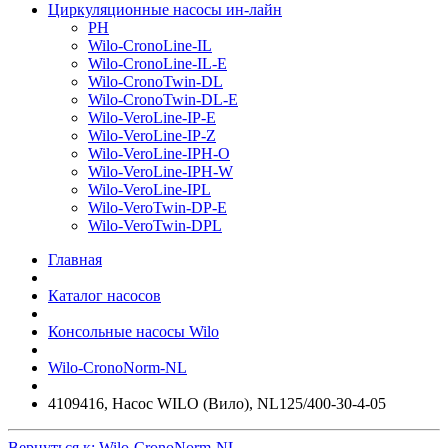
Циркуляционные насосы ин-лайн
PH
Wilo-CronoLine-IL
Wilo-CronoLine-IL-E
Wilo-CronoTwin-DL
Wilo-CronoTwin-DL-E
Wilo-VeroLine-IP-E
Wilo-VeroLine-IP-Z
Wilo-VeroLine-IPH-O
Wilo-VeroLine-IPH-W
Wilo-VeroLine-IPL
Wilo-VeroTwin-DP-E
Wilo-VeroTwin-DPL
Главная
Каталог насосов
Консольные насосы Wilo
Wilo-CronoNorm-NL
4109416, Насос WILO (Вило), NL125/400-30-4-05
Вернуться к: Wilo-CronoNorm-NL