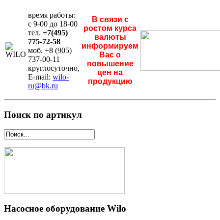
время работы:
В связи с
с 9-00 до 18-00
ростом курса
тел.
+7(495)
валюты
775-72-58
информируем
моб. +8 (905)
Вас о
737-00-11
повышение
круглосуточно,
цен на
E-mail:
wilo-
продукцию
ru@bk.ru
Поиск по артикул
Насосное оборудование Wilo