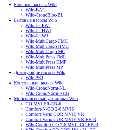
Блочные насосы Wilo
Wilo-BAC
Wilo-CronoBloc-BL
Бытовые насосы Wilo
Wilo-Jet FWJ
Wilo-Jet HWJ
Wilo-Jet WJ
Wilo-MultiCargo FMC
Wilo-MultiCargo HMC
Wilo-MultiCargo MC
Wilo-MultiPress FMP
Wilo-MultiPress HMP
Wilo-MultiPress MP
Дозирующие насосы Wilo
Wilo PRJ
Консольные насосы Wilo
Wilo-CronoNorm-NL
Wilo-CronoNorm-NLG
Многонасосные установки Wilo
CO MVI ER-EB-R
Comfort-N-CO 2-6 MVIS
Comfort-Vario COR MVIE VR
Comfort-Vario COR MVIE VR-EB-R
Wilo-Comfort CO 2-6 MVI...CC-EB-R
Wilo-Comfort CO-COR-Helix V...CC