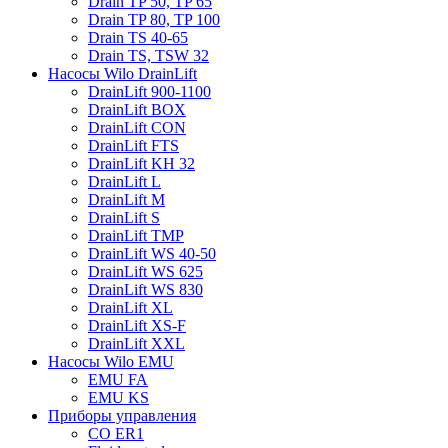
Drain TP 50, TP 65
Drain TP 80, TP 100
Drain TS 40-65
Drain TS, TSW 32
Насосы Wilo DrainLift
DrainLift 900-1100
DrainLift BOX
DrainLift CON
DrainLift FTS
DrainLift KH 32
DrainLift L
DrainLift M
DrainLift S
DrainLift TMP
DrainLift WS 40-50
DrainLift WS 625
DrainLift WS 830
DrainLift XL
DrainLift XS-F
DrainLift XXL
Насосы Wilo EMU
EMU FA
EMU KS
Приборы управления
CO ER1