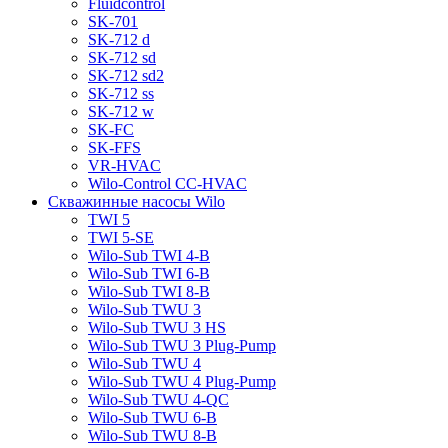
Fluidcontrol
SK-701
SK-712 d
SK-712 sd
SK-712 sd2
SK-712 ss
SK-712 w
SK-FC
SK-FFS
VR-HVAC
Wilo-Control CC-HVAC
Скважинные насосы Wilo
TWI 5
TWI 5-SE
Wilo-Sub TWI 4-B
Wilo-Sub TWI 6-B
Wilo-Sub TWI 8-B
Wilo-Sub TWU 3
Wilo-Sub TWU 3 HS
Wilo-Sub TWU 3 Plug-Pump
Wilo-Sub TWU 4
Wilo-Sub TWU 4 Plug-Pump
Wilo-Sub TWU 4-QC
Wilo-Sub TWU 6-B
Wilo-Sub TWU 8-B