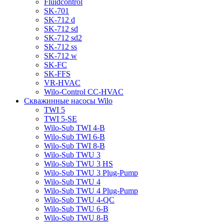
Fluidcontrol
SK-701
SK-712 d
SK-712 sd
SK-712 sd2
SK-712 ss
SK-712 w
SK-FC
SK-FFS
VR-HVAC
Wilo-Control CC-HVAC
Скважинные насосы Wilo
TWI 5
TWI 5-SE
Wilo-Sub TWI 4-B
Wilo-Sub TWI 6-B
Wilo-Sub TWI 8-B
Wilo-Sub TWU 3
Wilo-Sub TWU 3 HS
Wilo-Sub TWU 3 Plug-Pump
Wilo-Sub TWU 4
Wilo-Sub TWU 4 Plug-Pump
Wilo-Sub TWU 4-QC
Wilo-Sub TWU 6-B
Wilo-Sub TWU 8-B