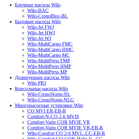
Блочные насосы Wilo
Wilo-BAC
Wilo-CronoBloc-BL
Бытовые насосы Wilo
Wilo-Jet FWJ
Wilo-Jet HWJ
Wilo-Jet WJ
Wilo-MultiCargo FMC
Wilo-MultiCargo HMC
Wilo-MultiCargo MC
Wilo-MultiPress FMP
Wilo-MultiPress HMP
Wilo-MultiPress MP
Дозирующие насосы Wilo
Wilo PRJ
Консольные насосы Wilo
Wilo-CronoNorm-NL
Wilo-CronoNorm-NLG
Многонасосные установки Wilo
CO MVI ER-EB-R
Comfort-N-CO 2-6 MVIS
Comfort-Vario COR MVIE VR
Comfort-Vario COR MVIE VR-EB-R
Wilo-Comfort CO 2-6 MVI...CC-EB-R
Wilo-Comfort CO-COR-Helix V...CC