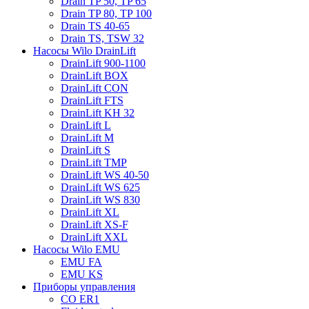
Drain TP 50, TP 65
Drain TP 80, TP 100
Drain TS 40-65
Drain TS, TSW 32
Насосы Wilo DrainLift
DrainLift 900-1100
DrainLift BOX
DrainLift CON
DrainLift FTS
DrainLift KH 32
DrainLift L
DrainLift M
DrainLift S
DrainLift TMP
DrainLift WS 40-50
DrainLift WS 625
DrainLift WS 830
DrainLift XL
DrainLift XS-F
DrainLift XXL
Насосы Wilo EMU
EMU FA
EMU KS
Приборы управления
CO ER1