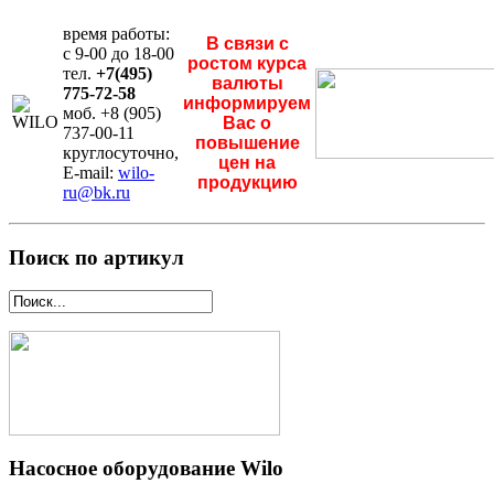
время работы:
В связи с
с 9-00 до 18-00
ростом курса
тел.
+7(495)
валюты
775-72-58
информируем
моб. +8 (905)
Вас о
737-00-11
повышение
круглосуточно,
цен на
E-mail:
wilo-
продукцию
ru@bk.ru
Поиск по артикул
Насосное оборудование Wilo