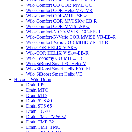
Wilo-Comfort CO-COR-MVI...CC
Wilo-Comfort COR Helix VE...VR
Wilo-Comfort COR-MHI...SKw
Wilo-Comfort COR-MVI SKw-EB-R
Wilo-Comfort COR-MVIS...SKw
Wilo-Comfort-N CO-MVIS...CC-EB-R
Wilo-Comfort-N-Vario COR MVISE VR-EB-R
Wilo-Comfort-Vario COR MHIE VR-EB-R
Wilo-COR HELIX V SKw
Wilo-COR HELIX V Skw-EB-R
Wilo-Economy CO-MHI...ER
Wilo-SiBoost Smart FC Helix V
Wilo-SiBoost Smart Helix EXCEL
Wilo-SiBoost Smart Helix VE
Насосы Wilo Drain
Drain LPC
Drain MTC
Drain MTS
Drain STS 40
Drain STS 65
Drain TC 40
Drain TM - TMW 32
Drain TMR 32
Drain TMT, TMC