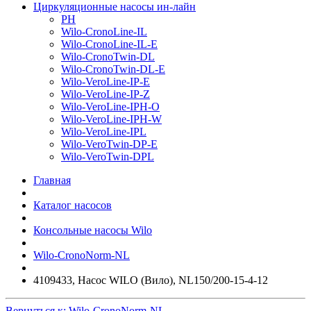
Циркуляционные насосы ин-лайн
PH
Wilo-CronoLine-IL
Wilo-CronoLine-IL-E
Wilo-CronoTwin-DL
Wilo-CronoTwin-DL-E
Wilo-VeroLine-IP-E
Wilo-VeroLine-IP-Z
Wilo-VeroLine-IPH-O
Wilo-VeroLine-IPH-W
Wilo-VeroLine-IPL
Wilo-VeroTwin-DP-E
Wilo-VeroTwin-DPL
Главная
Каталог насосов
Консольные насосы Wilo
Wilo-CronoNorm-NL
4109433, Насос WILO (Вило), NL150/200-15-4-12
Вернуться к: Wilo-CronoNorm-NL