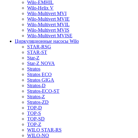
Wilo-EMHIL
Wilo-Helix V
Wilo-Multivert MVI
Wilo-Multivert MVIE
Wilo-Multivert MVIL
Wilo-Multivert MVIS
Wilo-Multivert MVISE
Циркуляционные насосы Wilo
STAR-RSG
STAR-ST
Star-Z
Star-Z NOVA
Stratos
Stratos ECO
Stratos GIGA
Stratos-D
Stratos-ECO-ST
Stratos-Z
Stratos-ZD
TOP-D
TOP-S
TOP-SD
TOP-Z
WILO STAR-RS
WILO-NO