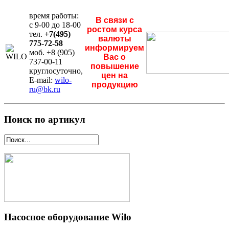
время работы:
В связи с
с 9-00 до 18-00
ростом курса
тел.
+7(495)
валюты
775-72-58
информируем
моб. +8 (905)
Вас о
737-00-11
повышение
круглосуточно,
цен на
E-mail:
wilo-
продукцию
ru@bk.ru
Поиск по артикул
Насосное оборудование Wilo