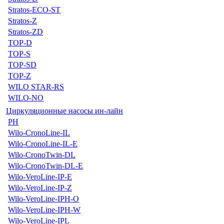
Stratos-ECO-ST
Stratos-Z
Stratos-ZD
TOP-D
TOP-S
TOP-SD
TOP-Z
WILO STAR-RS
WILO-NO
Циркуляционные насосы ин-лайн
PH
Wilo-CronoLine-IL
Wilo-CronoLine-IL-E
Wilo-CronoTwin-DL
Wilo-CronoTwin-DL-E
Wilo-VeroLine-IP-E
Wilo-VeroLine-IP-Z
Wilo-VeroLine-IPH-O
Wilo-VeroLine-IPH-W
Wilo-VeroLine-IPL