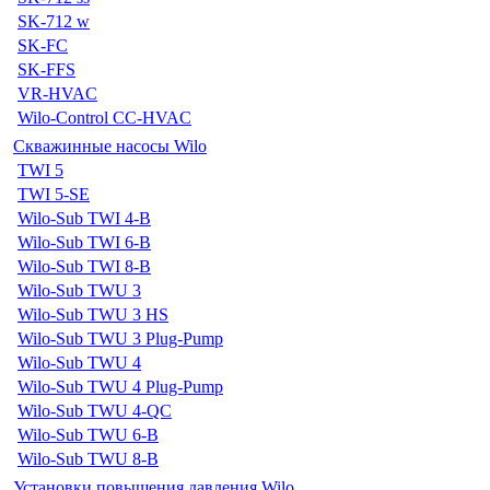
SK-712 w
SK-FC
SK-FFS
VR-HVAC
Wilo-Control CC-HVAC
Скважинные насосы Wilo
TWI 5
TWI 5-SE
Wilo-Sub TWI 4-B
Wilo-Sub TWI 6-B
Wilo-Sub TWI 8-B
Wilo-Sub TWU 3
Wilo-Sub TWU 3 HS
Wilo-Sub TWU 3 Plug-Pump
Wilo-Sub TWU 4
Wilo-Sub TWU 4 Plug-Pump
Wilo-Sub TWU 4-QC
Wilo-Sub TWU 6-B
Wilo-Sub TWU 8-B
Установки повышения давления Wilo