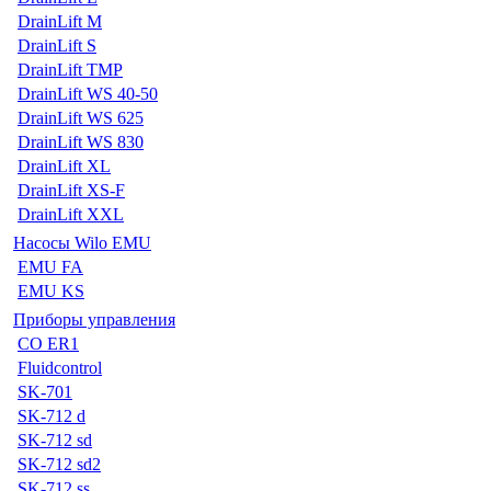
DrainLift M
DrainLift S
DrainLift TMP
DrainLift WS 40-50
DrainLift WS 625
DrainLift WS 830
DrainLift XL
DrainLift XS-F
DrainLift XXL
Насосы Wilo EMU
EMU FA
EMU KS
Приборы управления
CO ER1
Fluidcontrol
SK-701
SK-712 d
SK-712 sd
SK-712 sd2
SK-712 ss