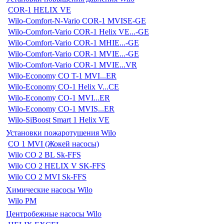
COR-1 HELIX VE
Wilo-Comfort-N-Vario COR-1 MVISE-GE
Wilo-Comfort-Vario COR-1 Helix VE...-GE
Wilo-Comfort-Vario COR-1 MHIE...-GE
Wilo-Comfort-Vario COR-1 MVIE...-GE
Wilo-Comfort-Vario COR-1 MVIE...VR
Wilo-Economy CO T-1 MVI...ER
Wilo-Economy CO-1 Helix V...CE
Wilo-Economy CO-1 MVI...ER
Wilo-Economy CO-1 MVIS...ER
Wilo-SiBoost Smart 1 Helix VE
Установки пожаротушения Wilo
CO 1 MVI (Жокей насосы)
Wilo CO 2 BL Sk-FFS
Wilo CO 2 HELIX V SK-FFS
Wilo CO 2 MVI Sk-FFS
Химические насосы Wilo
Wilo PM
Центробежные насосы Wilo