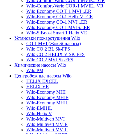
Wilo-Comfort-Vario COR-1 MVIE...-GE
Wilo-Comfort-Vario COR-1 MVIE...VR
Wilo-Economy CO T-1 MVI...ER
Wilo-Economy CO-1 Helix V...CE
Wilo-Economy CO-1 MVI...ER
Wilo-Economy CO-1 MVIS...ER
Wilo-SiBoost Smart 1 Helix VE
Установки пожаротушения Wilo
CO 1 MVI (Жокей насосы)
Wilo CO 2 BL Sk-FFS
Wilo CO 2 HELIX V SK-FFS
Wilo CO 2 MVI Sk-FFS
Химические насосы Wilo
Wilo PM
Центробежные насосы Wilo
HELIX EXCEL
HELIX VE
Wilo-Economy MHI
Wilo-Economy MHIE
Wilo-Economy MHIL
Wilo-EMHIL
Wilo-Helix V
Wilo-Multivert MVI
Wilo-Multivert MVIE
Wilo-Multivert MVIL