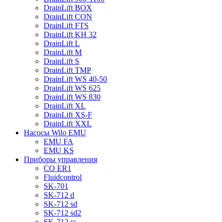
DrainLift BOX
DrainLift CON
DrainLift FTS
DrainLift KH 32
DrainLift L
DrainLift M
DrainLift S
DrainLift TMP
DrainLift WS 40-50
DrainLift WS 625
DrainLift WS 830
DrainLift XL
DrainLift XS-F
DrainLift XXL
Насосы Wilo EMU
EMU FA
EMU KS
Приборы управления
CO ER1
Fluidcontrol
SK-701
SK-712 d
SK-712 sd
SK-712 sd2
SK-712 ss