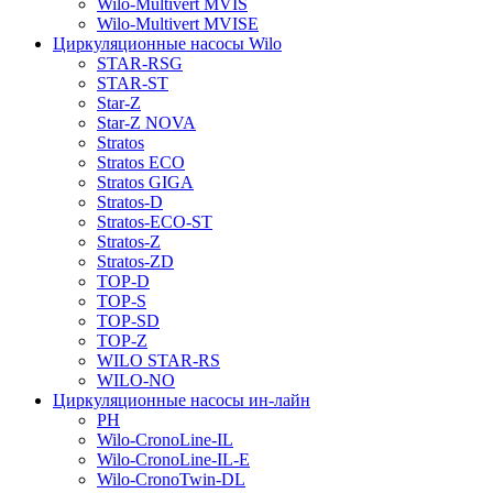
Wilo-Multivert MVIS
Wilo-Multivert MVISE
Циркуляционные насосы Wilo
STAR-RSG
STAR-ST
Star-Z
Star-Z NOVA
Stratos
Stratos ECO
Stratos GIGA
Stratos-D
Stratos-ECO-ST
Stratos-Z
Stratos-ZD
TOP-D
TOP-S
TOP-SD
TOP-Z
WILO STAR-RS
WILO-NO
Циркуляционные насосы ин-лайн
PH
Wilo-CronoLine-IL
Wilo-CronoLine-IL-E
Wilo-CronoTwin-DL