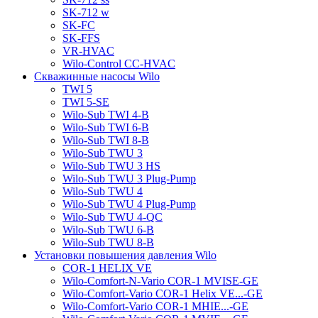
SK-712 w
SK-FC
SK-FFS
VR-HVAC
Wilo-Control CC-HVAC
Скважинные насосы Wilo
TWI 5
TWI 5-SE
Wilo-Sub TWI 4-B
Wilo-Sub TWI 6-B
Wilo-Sub TWI 8-B
Wilo-Sub TWU 3
Wilo-Sub TWU 3 HS
Wilo-Sub TWU 3 Plug-Pump
Wilo-Sub TWU 4
Wilo-Sub TWU 4 Plug-Pump
Wilo-Sub TWU 4-QC
Wilo-Sub TWU 6-B
Wilo-Sub TWU 8-B
Установки повышения давления Wilo
COR-1 HELIX VE
Wilo-Comfort-N-Vario COR-1 MVISE-GE
Wilo-Comfort-Vario COR-1 Helix VE...-GE
Wilo-Comfort-Vario COR-1 MHIE...-GE