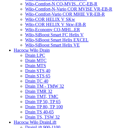
Wilo-Comfort-N CO-MVIS...CC-EB-R
Wilo-Comfort-N-Vario COR MVISE VR-EB-R
Wilo-Comfort-Vario COR MHIE VR-EB-R
Wilo-COR HELIX V SKw
Wilo-COR HELIX V Skw-EB-R
Wilo-Economy CO-MHI...ER
Wilo-SiBoost Smart FC Helix V
Wilo-SiBoost Smart Helix EXCEL
Wilo-SiBoost Smart Helix VE
Насосы Wilo Drain
Drain LPC
Drain MTC
Drain MTS
Drain STS 40
Drain STS 65
Drain TC 40
Drain TM - TMW 32
Drain TMR 32
Drain TMT, TMC
Drain TP 50, TP 65
Drain TP 80, TP 100
Drain TS 40-65
Drain TS, TSW 32
Насосы Wilo DrainLift
DrainLift 900-1100