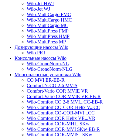
Wilo-Jet HWJ
Wilo-Jet WJ
Wilo-MultiCargo FMC
Wilo-MultiCargo HMC
Wilo-MultiCargo MC
Wilo-MultiPress FMP
Wilo-MultiPress HMP
Wilo-MultiPress MP
Дозирующие насосы Wilo
Wilo PRJ
Консольные насосы Wilo
Wilo-CronoNorm-NL
Wilo-CronoNorm-NLG
Многонасосные установки Wilo
CO MVI ER-EB-R
Comfort-N-CO 2-6 MVIS
Comfort-Vario COR MVIE VR
Comfort-Vario COR MVIE VR-EB-R
Wilo-Comfort CO 2-6 MVI...CC-EB-R
Wilo-Comfort CO-COR-Helix V...CC
Wilo-Comfort CO-COR-MVI...CC
Wilo-Comfort COR Helix VE...VR
Wilo-Comfort COR-MHI...SKw
Wilo-Comfort COR-MVI SKw-EB-R
Wilo-Comfort COR-MVIS...SKw