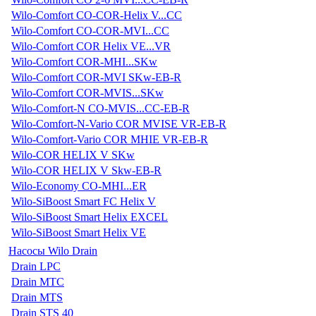
Wilo-Comfort CO-COR-Helix V...CC
Wilo-Comfort CO-COR-MVI...CC
Wilo-Comfort COR Helix VE...VR
Wilo-Comfort COR-MHI...SKw
Wilo-Comfort COR-MVI SKw-EB-R
Wilo-Comfort COR-MVIS...SKw
Wilo-Comfort-N CO-MVIS...CC-EB-R
Wilo-Comfort-N-Vario COR MVISE VR-EB-R
Wilo-Comfort-Vario COR MHIE VR-EB-R
Wilo-COR HELIX V SKw
Wilo-COR HELIX V Skw-EB-R
Wilo-Economy CO-MHI...ER
Wilo-SiBoost Smart FC Helix V
Wilo-SiBoost Smart Helix EXCEL
Wilo-SiBoost Smart Helix VE
Насосы Wilo Drain
Drain LPC
Drain MTC
Drain MTS
Drain STS 40