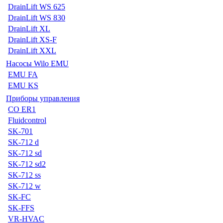
DrainLift WS 625
DrainLift WS 830
DrainLift XL
DrainLift XS-F
DrainLift XXL
Насосы Wilo EMU
EMU FA
EMU KS
Приборы управления
CO ER1
Fluidcontrol
SK-701
SK-712 d
SK-712 sd
SK-712 sd2
SK-712 ss
SK-712 w
SK-FC
SK-FFS
VR-HVAC