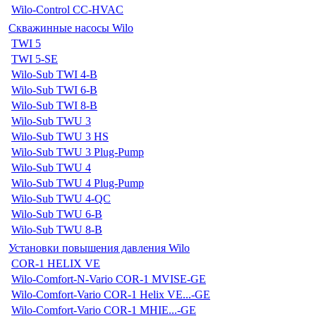
Wilo-Control CC-HVAC
Скважинные насосы Wilo
TWI 5
TWI 5-SE
Wilo-Sub TWI 4-B
Wilo-Sub TWI 6-B
Wilo-Sub TWI 8-B
Wilo-Sub TWU 3
Wilo-Sub TWU 3 HS
Wilo-Sub TWU 3 Plug-Pump
Wilo-Sub TWU 4
Wilo-Sub TWU 4 Plug-Pump
Wilo-Sub TWU 4-QC
Wilo-Sub TWU 6-B
Wilo-Sub TWU 8-B
Установки повышения давления Wilo
COR-1 HELIX VE
Wilo-Comfort-N-Vario COR-1 MVISE-GE
Wilo-Comfort-Vario COR-1 Helix VE...-GE
Wilo-Comfort-Vario COR-1 MHIE...-GE