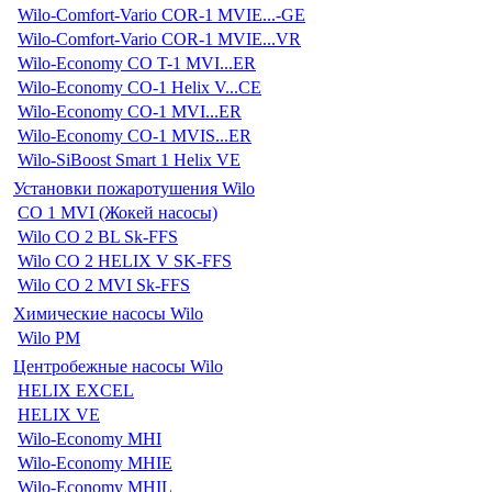
Wilo-Comfort-Vario COR-1 MVIE...-GE
Wilo-Comfort-Vario COR-1 MVIE...VR
Wilo-Economy CO T-1 MVI...ER
Wilo-Economy CO-1 Helix V...CE
Wilo-Economy CO-1 MVI...ER
Wilo-Economy CO-1 MVIS...ER
Wilo-SiBoost Smart 1 Helix VE
Установки пожаротушения Wilo
CO 1 MVI (Жокей насосы)
Wilo CO 2 BL Sk-FFS
Wilo CO 2 HELIX V SK-FFS
Wilo CO 2 MVI Sk-FFS
Химические насосы Wilo
Wilo PM
Центробежные насосы Wilo
HELIX EXCEL
HELIX VE
Wilo-Economy MHI
Wilo-Economy MHIE
Wilo-Economy MHIL