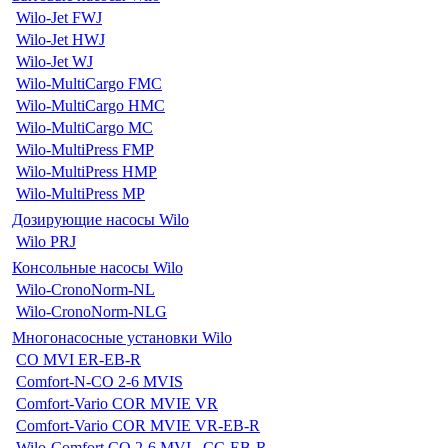
Wilo-Jet FWJ
Wilo-Jet HWJ
Wilo-Jet WJ
Wilo-MultiCargo FMC
Wilo-MultiCargo HMC
Wilo-MultiCargo MC
Wilo-MultiPress FMP
Wilo-MultiPress HMP
Wilo-MultiPress MP
Дозирующие насосы Wilo
Wilo PRJ
Консольные насосы Wilo
Wilo-CronoNorm-NL
Wilo-CronoNorm-NLG
Многонасосные установки Wilo
CO MVI ER-EB-R
Comfort-N-CO 2-6 MVIS
Comfort-Vario COR MVIE VR
Comfort-Vario COR MVIE VR-EB-R
Wilo-Comfort CO 2-6 MVI...CC-EB-R