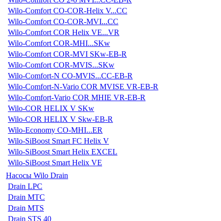
Wilo-Comfort CO-COR-Helix V...CC
Wilo-Comfort CO-COR-MVI...CC
Wilo-Comfort COR Helix VE...VR
Wilo-Comfort COR-MHI...SKw
Wilo-Comfort COR-MVI SKw-EB-R
Wilo-Comfort COR-MVIS...SKw
Wilo-Comfort-N CO-MVIS...CC-EB-R
Wilo-Comfort-N-Vario COR MVISE VR-EB-R
Wilo-Comfort-Vario COR MHIE VR-EB-R
Wilo-COR HELIX V SKw
Wilo-COR HELIX V Skw-EB-R
Wilo-Economy CO-MHI...ER
Wilo-SiBoost Smart FC Helix V
Wilo-SiBoost Smart Helix EXCEL
Wilo-SiBoost Smart Helix VE
Насосы Wilo Drain
Drain LPC
Drain MTC
Drain MTS
Drain STS 40