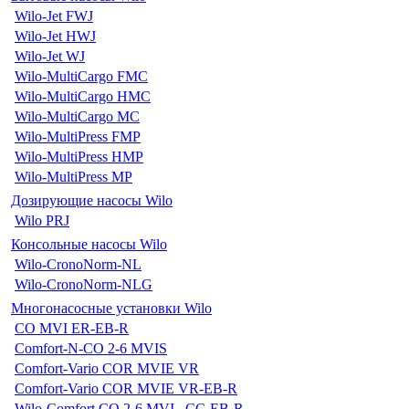
Wilo-Jet FWJ
Wilo-Jet HWJ
Wilo-Jet WJ
Wilo-MultiCargo FMC
Wilo-MultiCargo HMC
Wilo-MultiCargo MC
Wilo-MultiPress FMP
Wilo-MultiPress HMP
Wilo-MultiPress MP
Дозирующие насосы Wilo
Wilo PRJ
Консольные насосы Wilo
Wilo-CronoNorm-NL
Wilo-CronoNorm-NLG
Многонасосные установки Wilo
CO MVI ER-EB-R
Comfort-N-CO 2-6 MVIS
Comfort-Vario COR MVIE VR
Comfort-Vario COR MVIE VR-EB-R
Wilo-Comfort CO 2-6 MVI...CC-EB-R