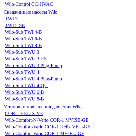
Wilo-Control CC-HVAC
Скважинные насосы Wilo
TWI 5
TWI 5-SE
Wilo-Sub TWI 4-B
Wilo-Sub TWI 6-B
Wilo-Sub TWI 8-B
Wilo-Sub TWU 3
Wilo-Sub TWU 3 HS
Wilo-Sub TWU 3 Plug-Pump
Wilo-Sub TWU 4
Wilo-Sub TWU 4 Plug-Pump
Wilo-Sub TWU 4-QC
Wilo-Sub TWU 6-B
Wilo-Sub TWU 8-B
Установки повышения давления Wilo
COR-1 HELIX VE
Wilo-Comfort-N-Vario COR-1 MVISE-GE
Wilo-Comfort-Vario COR-1 Helix VE...-GE
Wilo-Comfort-Vario COR-1 MHIE...-GE