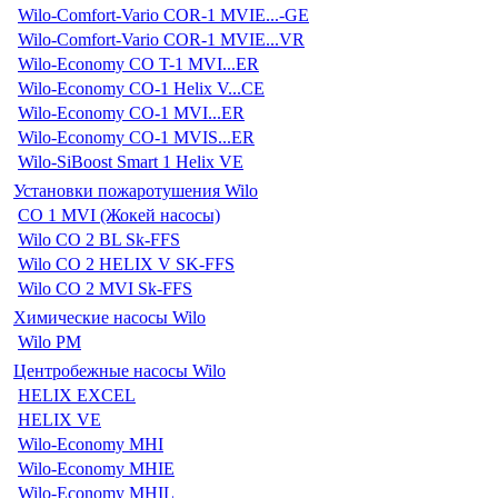
Wilo-Comfort-Vario COR-1 MVIE...-GE
Wilo-Comfort-Vario COR-1 MVIE...VR
Wilo-Economy CO T-1 MVI...ER
Wilo-Economy CO-1 Helix V...CE
Wilo-Economy CO-1 MVI...ER
Wilo-Economy CO-1 MVIS...ER
Wilo-SiBoost Smart 1 Helix VE
Установки пожаротушения Wilo
CO 1 MVI (Жокей насосы)
Wilo CO 2 BL Sk-FFS
Wilo CO 2 HELIX V SK-FFS
Wilo CO 2 MVI Sk-FFS
Химические насосы Wilo
Wilo PM
Центробежные насосы Wilo
HELIX EXCEL
HELIX VE
Wilo-Economy MHI
Wilo-Economy MHIE
Wilo-Economy MHIL