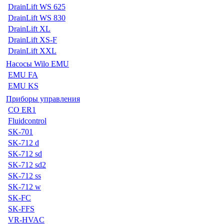
DrainLift WS 625
DrainLift WS 830
DrainLift XL
DrainLift XS-F
DrainLift XXL
Насосы Wilo EMU
EMU FA
EMU KS
Приборы управления
CO ER1
Fluidcontrol
SK-701
SK-712 d
SK-712 sd
SK-712 sd2
SK-712 ss
SK-712 w
SK-FC
SK-FFS
VR-HVAC