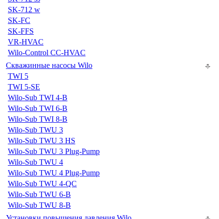
SK-712 w
SK-FC
SK-FFS
VR-HVAC
Wilo-Control CC-HVAC
Скважинные насосы Wilo
TWI 5
TWI 5-SE
Wilo-Sub TWI 4-B
Wilo-Sub TWI 6-B
Wilo-Sub TWI 8-B
Wilo-Sub TWU 3
Wilo-Sub TWU 3 HS
Wilo-Sub TWU 3 Plug-Pump
Wilo-Sub TWU 4
Wilo-Sub TWU 4 Plug-Pump
Wilo-Sub TWU 4-QC
Wilo-Sub TWU 6-B
Wilo-Sub TWU 8-B
Установки повышения давления Wilo