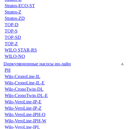
Stratos-ECO-ST
Stratos-Z
Stratos-ZD
TOP-D
TOP-S
TOP-SD
TOP-Z
WILO STAR-RS
WILO-NO
Циркуляционные насосы ин-лайн
PH
Wilo-CronoLine-IL
Wilo-CronoLine-IL-E
Wilo-CronoTwin-DL
Wilo-CronoTwin-DL-E
Wilo-VeroLine-IP-E
Wilo-VeroLine-IP-Z
Wilo-VeroLine-IPH-O
Wilo-VeroLine-IPH-W
Wilo-VeroLine-IPL