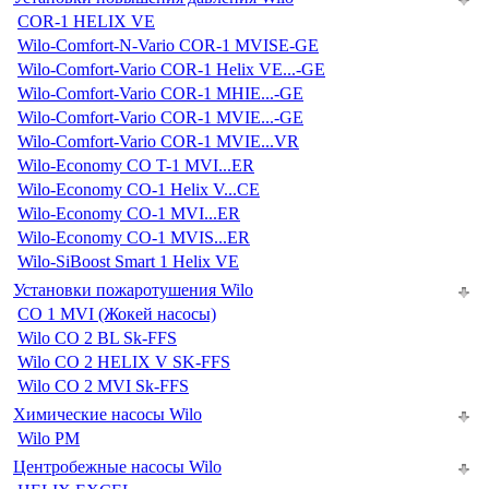
COR-1 HELIX VE
Wilo-Comfort-N-Vario COR-1 MVISE-GE
Wilo-Comfort-Vario COR-1 Helix VE...-GE
Wilo-Comfort-Vario COR-1 MHIE...-GE
Wilo-Comfort-Vario COR-1 MVIE...-GE
Wilo-Comfort-Vario COR-1 MVIE...VR
Wilo-Economy CO T-1 MVI...ER
Wilo-Economy CO-1 Helix V...CE
Wilo-Economy CO-1 MVI...ER
Wilo-Economy CO-1 MVIS...ER
Wilo-SiBoost Smart 1 Helix VE
Установки пожаротушения Wilo
CO 1 MVI (Жокей насосы)
Wilo CO 2 BL Sk-FFS
Wilo CO 2 HELIX V SK-FFS
Wilo CO 2 MVI Sk-FFS
Химические насосы Wilo
Wilo PM
Центробежные насосы Wilo