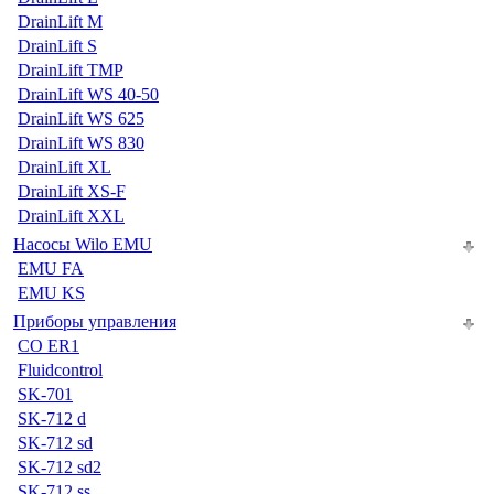
DrainLift M
DrainLift S
DrainLift TMP
DrainLift WS 40-50
DrainLift WS 625
DrainLift WS 830
DrainLift XL
DrainLift XS-F
DrainLift XXL
Насосы Wilo EMU
EMU FA
EMU KS
Приборы управления
CO ER1
Fluidcontrol
SK-701
SK-712 d
SK-712 sd
SK-712 sd2
SK-712 ss