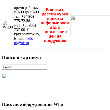
время работы:
В связи с
с 9-00 до 18-00
ростом курса
тел.
+7(495)
валюты
775-72-58
информируем
моб. +8 (905)
Вас о
737-00-11
повышение
круглосуточно,
цен на
E-mail:
wilo-
продукцию
ru@bk.ru
Поиск по артикул
Насосное оборудование Wilo