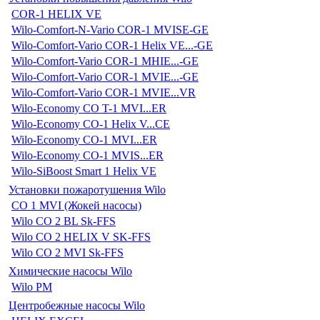
COR-1 HELIX VE
Wilo-Comfort-N-Vario COR-1 MVISE-GE
Wilo-Comfort-Vario COR-1 Helix VE...-GE
Wilo-Comfort-Vario COR-1 MHIE...-GE
Wilo-Comfort-Vario COR-1 MVIE...-GE
Wilo-Comfort-Vario COR-1 MVIE...VR
Wilo-Economy CO T-1 MVI...ER
Wilo-Economy CO-1 Helix V...CE
Wilo-Economy CO-1 MVI...ER
Wilo-Economy CO-1 MVIS...ER
Wilo-SiBoost Smart 1 Helix VE
Установки пожаротушения Wilo
CO 1 MVI (Жокей насосы)
Wilo CO 2 BL Sk-FFS
Wilo CO 2 HELIX V SK-FFS
Wilo CO 2 MVI Sk-FFS
Химические насосы Wilo
Wilo PM
Центробежные насосы Wilo