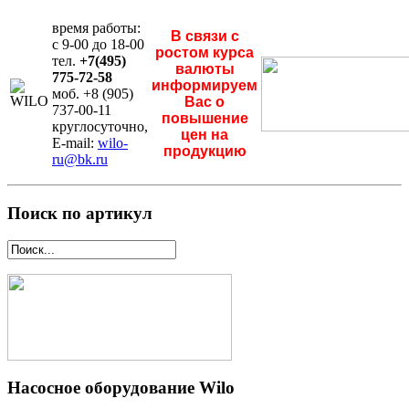
время работы:
В связи с
с 9-00 до 18-00
ростом курса
тел.
+7(495)
валюты
775-72-58
информируем
моб. +8 (905)
Вас о
737-00-11
повышение
круглосуточно,
цен на
E-mail:
wilo-
продукцию
ru@bk.ru
Поиск по артикул
Насосное оборудование Wilo