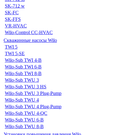
SK-712 w
SK-FC
SK-FFS
VR-HVAC
Wilo-Control CC-HVAC
Скважинные насосы Wilo
TWI 5
TWI 5-SE
Wilo-Sub TWI 4-B
Wilo-Sub TWI 6-B
Wilo-Sub TWI 8-B
Wilo-Sub TWU 3
Wilo-Sub TWU 3 HS
Wilo-Sub TWU 3 Plug-Pump
Wilo-Sub TWU 4
Wilo-Sub TWU 4 Plug-Pump
Wilo-Sub TWU 4-QC
Wilo-Sub TWU 6-B
Wilo-Sub TWU 8-B
Установки повышения давления Wilo