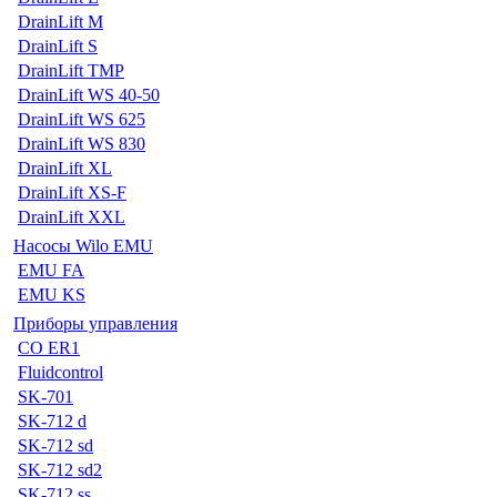
DrainLift M
DrainLift S
DrainLift TMP
DrainLift WS 40-50
DrainLift WS 625
DrainLift WS 830
DrainLift XL
DrainLift XS-F
DrainLift XXL
Насосы Wilo EMU
EMU FA
EMU KS
Приборы управления
CO ER1
Fluidcontrol
SK-701
SK-712 d
SK-712 sd
SK-712 sd2
SK-712 ss