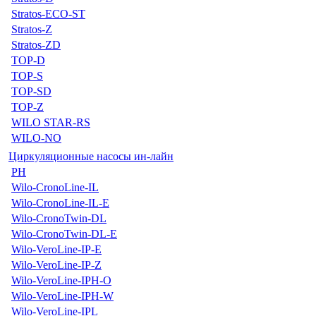
Stratos-ECO-ST
Stratos-Z
Stratos-ZD
TOP-D
TOP-S
TOP-SD
TOP-Z
WILO STAR-RS
WILO-NO
Циркуляционные насосы ин-лайн
PH
Wilo-CronoLine-IL
Wilo-CronoLine-IL-E
Wilo-CronoTwin-DL
Wilo-CronoTwin-DL-E
Wilo-VeroLine-IP-E
Wilo-VeroLine-IP-Z
Wilo-VeroLine-IPH-O
Wilo-VeroLine-IPH-W
Wilo-VeroLine-IPL