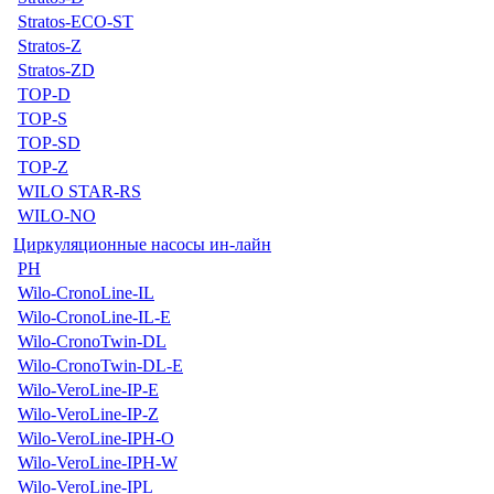
Stratos-ECO-ST
Stratos-Z
Stratos-ZD
TOP-D
TOP-S
TOP-SD
TOP-Z
WILO STAR-RS
WILO-NO
Циркуляционные насосы ин-лайн
PH
Wilo-CronoLine-IL
Wilo-CronoLine-IL-E
Wilo-CronoTwin-DL
Wilo-CronoTwin-DL-E
Wilo-VeroLine-IP-E
Wilo-VeroLine-IP-Z
Wilo-VeroLine-IPH-O
Wilo-VeroLine-IPH-W
Wilo-VeroLine-IPL