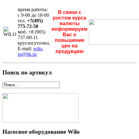
время работы:
В связи с
с 9-00 до 18-00
ростом курса
тел.
+7(495)
валюты
775-72-58
информируем
моб. +8 (905)
Вас о
737-00-11
повышение
круглосуточно,
цен на
E-mail:
wilo-
продукцию
ru@bk.ru
Поиск по артикул
Насосное оборудование Wilo