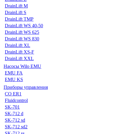
DrainLift M
DrainLift S
DrainLift TMP
DrainLift WS 40-50
DrainLift WS 625
DrainLift WS 830
DrainLift XL
DrainLift XS-F
DrainLift XXL
Насосы Wilo EMU
EMU FA
EMU KS
Приборы управления
CO ER1
Fluidcontrol
SK-701
SK-712 d
SK-712 sd
SK-712 sd2
SK-712 ss