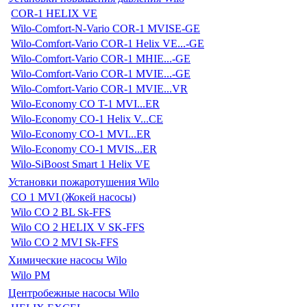
COR-1 HELIX VE
Wilo-Comfort-N-Vario COR-1 MVISE-GE
Wilo-Comfort-Vario COR-1 Helix VE...-GE
Wilo-Comfort-Vario COR-1 MHIE...-GE
Wilo-Comfort-Vario COR-1 MVIE...-GE
Wilo-Comfort-Vario COR-1 MVIE...VR
Wilo-Economy CO T-1 MVI...ER
Wilo-Economy CO-1 Helix V...CE
Wilo-Economy CO-1 MVI...ER
Wilo-Economy CO-1 MVIS...ER
Wilo-SiBoost Smart 1 Helix VE
Установки пожаротушения Wilo
CO 1 MVI (Жокей насосы)
Wilo CO 2 BL Sk-FFS
Wilo CO 2 HELIX V SK-FFS
Wilo CO 2 MVI Sk-FFS
Химические насосы Wilo
Wilo PM
Центробежные насосы Wilo