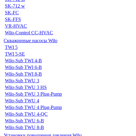
SK-712 w
SK-FC
SK-FFS
VR-HVAC
Wilo-Control CC-HVAC
Скважинные насосы Wilo
TWI 5
TWI 5-SE
Wilo-Sub TWI 4-B
Wilo-Sub TWI 6-B
Wilo-Sub TWI 8-B
Wilo-Sub TWU 3
Wilo-Sub TWU 3 HS
Wilo-Sub TWU 3 Plug-Pump
Wilo-Sub TWU 4
Wilo-Sub TWU 4 Plug-Pump
Wilo-Sub TWU 4-QC
Wilo-Sub TWU 6-B
Wilo-Sub TWU 8-B
Установки повышения давления Wilo