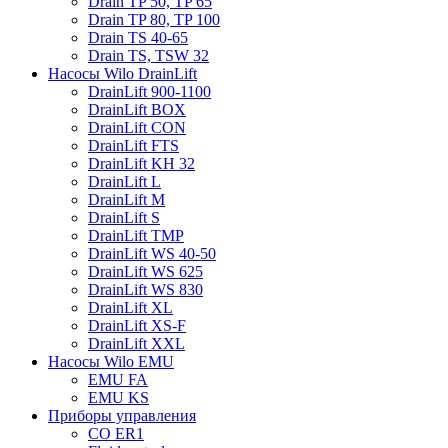
Drain TP 50, TP 65
Drain TP 80, TP 100
Drain TS 40-65
Drain TS, TSW 32
Насосы Wilo DrainLift
DrainLift 900-1100
DrainLift BOX
DrainLift CON
DrainLift FTS
DrainLift KH 32
DrainLift L
DrainLift M
DrainLift S
DrainLift TMP
DrainLift WS 40-50
DrainLift WS 625
DrainLift WS 830
DrainLift XL
DrainLift XS-F
DrainLift XXL
Насосы Wilo EMU
EMU FA
EMU KS
Приборы управления
CO ER1