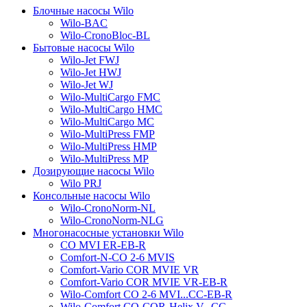
Блочные насосы Wilo
Wilo-BAC
Wilo-CronoBloc-BL
Бытовые насосы Wilo
Wilo-Jet FWJ
Wilo-Jet HWJ
Wilo-Jet WJ
Wilo-MultiCargo FMC
Wilo-MultiCargo HMC
Wilo-MultiCargo MC
Wilo-MultiPress FMP
Wilo-MultiPress HMP
Wilo-MultiPress MP
Дозирующие насосы Wilo
Wilo PRJ
Консольные насосы Wilo
Wilo-CronoNorm-NL
Wilo-CronoNorm-NLG
Многонасосные установки Wilo
CO MVI ER-EB-R
Comfort-N-CO 2-6 MVIS
Comfort-Vario COR MVIE VR
Comfort-Vario COR MVIE VR-EB-R
Wilo-Comfort CO 2-6 MVI...CC-EB-R
Wilo-Comfort CO-COR-Helix V...CC