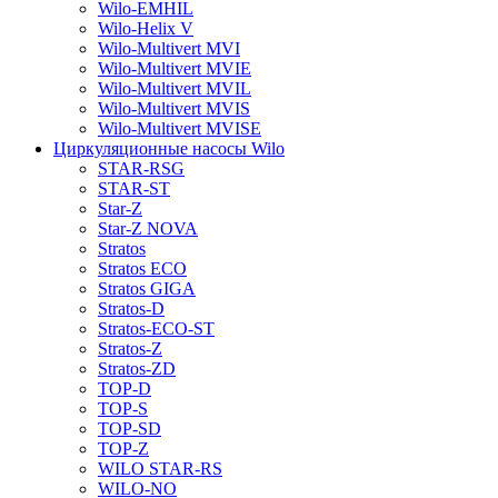
Wilo-EMHIL
Wilo-Helix V
Wilo-Multivert MVI
Wilo-Multivert MVIE
Wilo-Multivert MVIL
Wilo-Multivert MVIS
Wilo-Multivert MVISE
Циркуляционные насосы Wilo
STAR-RSG
STAR-ST
Star-Z
Star-Z NOVA
Stratos
Stratos ECO
Stratos GIGA
Stratos-D
Stratos-ECO-ST
Stratos-Z
Stratos-ZD
TOP-D
TOP-S
TOP-SD
TOP-Z
WILO STAR-RS
WILO-NO