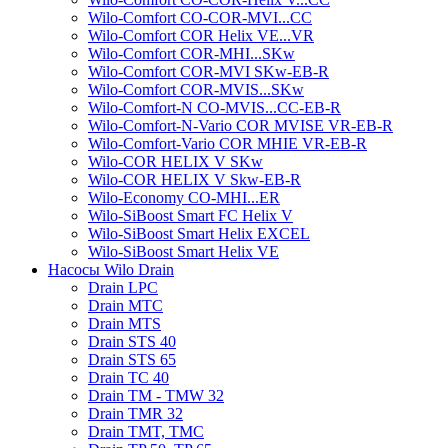
Wilo-Comfort CO-COR-MVI...CC
Wilo-Comfort COR Helix VE...VR
Wilo-Comfort COR-MHI...SKw
Wilo-Comfort COR-MVI SKw-EB-R
Wilo-Comfort COR-MVIS...SKw
Wilo-Comfort-N CO-MVIS...CC-EB-R
Wilo-Comfort-N-Vario COR MVISE VR-EB-R
Wilo-Comfort-Vario COR MHIE VR-EB-R
Wilo-COR HELIX V SKw
Wilo-COR HELIX V Skw-EB-R
Wilo-Economy CO-MHI...ER
Wilo-SiBoost Smart FC Helix V
Wilo-SiBoost Smart Helix EXCEL
Wilo-SiBoost Smart Helix VE
Насосы Wilo Drain
Drain LPC
Drain MTC
Drain MTS
Drain STS 40
Drain STS 65
Drain TC 40
Drain TM - TMW 32
Drain TMR 32
Drain TMT, TMC