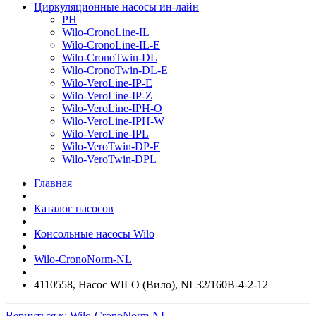
Циркуляционные насосы ин-лайн
PH
Wilo-CronoLine-IL
Wilo-CronoLine-IL-E
Wilo-CronoTwin-DL
Wilo-CronoTwin-DL-E
Wilo-VeroLine-IP-E
Wilo-VeroLine-IP-Z
Wilo-VeroLine-IPH-O
Wilo-VeroLine-IPH-W
Wilo-VeroLine-IPL
Wilo-VeroTwin-DP-E
Wilo-VeroTwin-DPL
Главная
Каталог насосов
Консольные насосы Wilo
Wilo-CronoNorm-NL
4110558, Насос WILO (Вило), NL32/160B-4-2-12
Вернуться к: Wilo-CronoNorm-NL