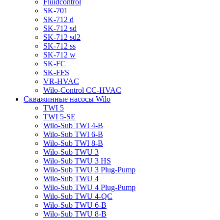
Fluidcontrol
SK-701
SK-712 d
SK-712 sd
SK-712 sd2
SK-712 ss
SK-712 w
SK-FC
SK-FFS
VR-HVAC
Wilo-Control CC-HVAC
Скважинные насосы Wilo
TWI 5
TWI 5-SE
Wilo-Sub TWI 4-B
Wilo-Sub TWI 6-B
Wilo-Sub TWI 8-B
Wilo-Sub TWU 3
Wilo-Sub TWU 3 HS
Wilo-Sub TWU 3 Plug-Pump
Wilo-Sub TWU 4
Wilo-Sub TWU 4 Plug-Pump
Wilo-Sub TWU 4-QC
Wilo-Sub TWU 6-B
Wilo-Sub TWU 8-B