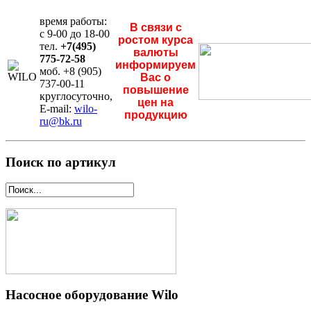
время работы:
В связи с
с 9-00 до 18-00
ростом курса
тел.
+7(495)
валюты
775-72-58
информируем
моб. +8 (905)
Вас о
737-00-11
повышение
круглосуточно,
цен на
E-mail:
wilo-
продукцию
ru@bk.ru
Поиск по артикул
Насосное оборудование Wilo